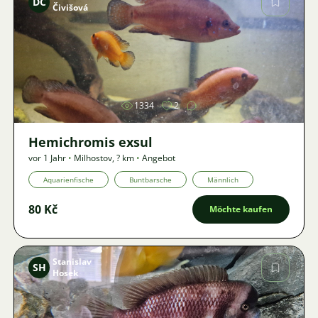
DČ
Čivišová
Bild
1334
2
Hemichromis exsul
vor 1 Jahr
•
Milhostov
,
? km
•
Angebot
Aquarienfische
Buntbarsche
Männlich
80 Kč
Möchte kaufen
Stanislav
SH
Hosek