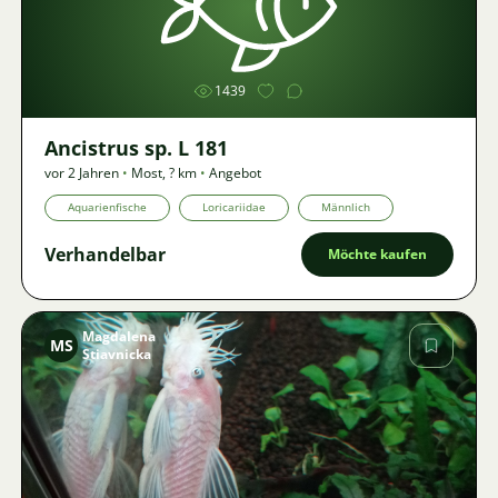
Bild
1439
Ancistrus sp. L 181
vor 2 Jahren
•
Most
,
? km
•
Angebot
Aquarienfische
Loricariidae
Männlich
Verhandelbar
Möchte kaufen
Magdalena
MS
Stiavnicka
Bild