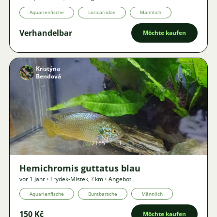
Aquarienfische
Loricariidae
Männlich
Verhandelbar
Möchte kaufen
Kristýna
Bendová
Bild
2165
1
Hemichromis guttatus blau
vor 1 Jahr
•
Frydek-Mistek
,
? km
•
Angebot
Aquarienfische
Buntbarsche
Männlich
150 Kč
Möchte kaufen