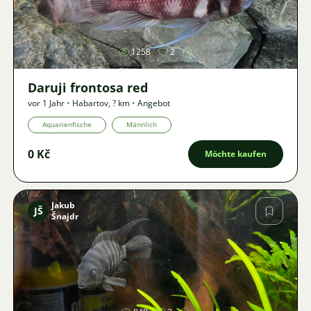
Bild
1258
2
Daruji frontosa red
vor 1 Jahr
•
Habartov
,
? km
•
Angebot
Aquarienfische
Männlich
0 Kč
Möchte kaufen
Jakub
JŠ
Šnajdr
Bild