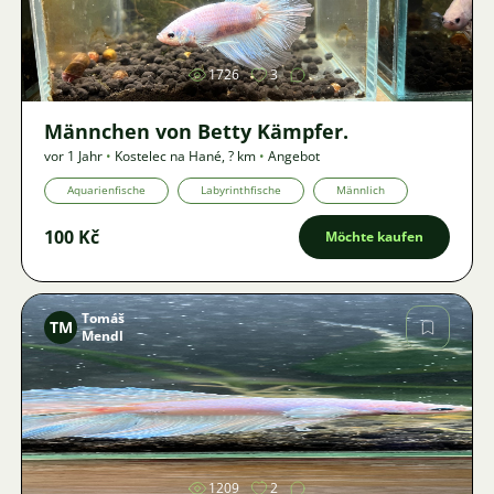
Bild
1726
3
Männchen von Betty Kämpfer.
vor 1 Jahr
•
Kostelec na Hané
,
? km
•
Angebot
Aquarienfische
Labyrinthfische
Männlich
100 Kč
Möchte kaufen
Tomáš
TM
Mendl
Bild
1209
2