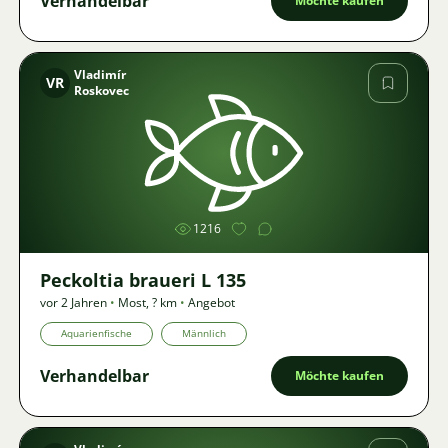
Verhandelbar
Möchte kaufen
Vladimír
VR
Roskovec
Bild
1216
Peckoltia braueri L 135
vor 2 Jahren
•
Most
,
? km
•
Angebot
Aquarienfische
Männlich
Verhandelbar
Möchte kaufen