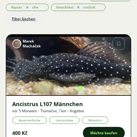
Aquarienfische
Geschlecht: Männlich
Löschen
Löschen
Filter löschen
Marek
Macháček
Bild
2226
1
Ancistrus L107 Männchen
vor 5 Monaten
•
Tlumačov
,
? km
•
Angebot
Aquarienfische
Loricariidae
Männlich
400 Kč
Möchte kaufen