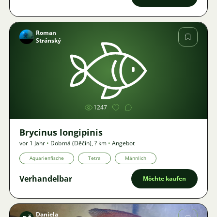
Roman
Stránský
Bild
1247
Brycinus longipinis
vor 1 Jahr
•
Dobrná (Děčín)
,
? km
•
Angebot
Aquarienfische
Tetra
Männlich
Verhandelbar
Möchte kaufen
Daniela