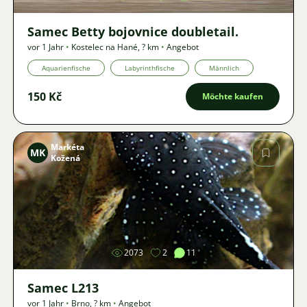
Samec Betty bojovnice doubletail.
vor 1 Jahr
•
Kostelec na Hané
,
? km
•
Angebot
Aquarienfische
Labyrinthfische
Männlich
150 Kč
Möchte kaufen
Markéta
MK
Kožená
Bild
2073
2
11
Samec L213
vor 1 Jahr
•
Brno
,
? km
•
Angebot