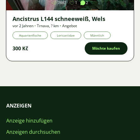
7887
1
2
Ancistrus L144 schneeweiß, Wels
vor 2 Jahren
•
Trnava
,
? km
•
Angebot
Aquarienfische
Loricariidae
Männlich
300 Kč
Möchte kaufen
ANZEIGEN
Anzeige hinzufügen
Anzeigen durchsuchen