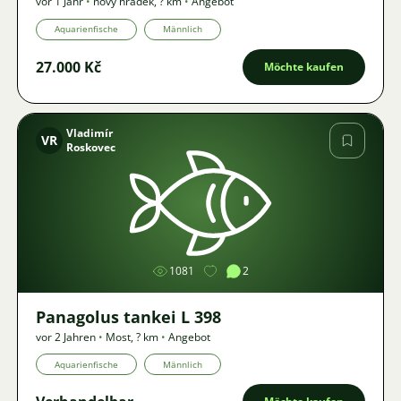
vor 1 Jahr
•
novy hradek
,
? km
•
Angebot
Aquarienfische
Männlich
27.000 Kč
Möchte kaufen
Vladimír
VR
Roskovec
Bild
1081
2
Panagolus tankei L 398
vor 2 Jahren
•
Most
,
? km
•
Angebot
Aquarienfische
Männlich