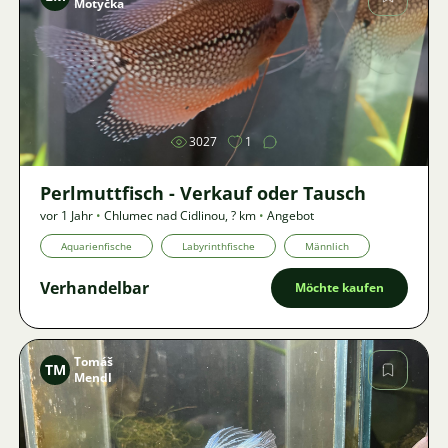
Motyčka
Bild
3027
1
Perlmuttfisch - Verkauf oder Tausch
vor 1 Jahr
•
Chlumec nad Cidlinou
,
? km
•
Angebot
Aquarienfische
Labyrinthfische
Männlich
Verhandelbar
Möchte kaufen
Tomáš
TM
Mendl