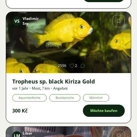
Vladimír
VS
Srp
Bild
2596
2
Tropheus sp. black Kiriza Gold
vor 1 Jahr
•
Most
,
? km
•
Angebot
Aquarienfische
Buntbarsche
Männlich
300 Kč
Möchte kaufen
Libor
LM