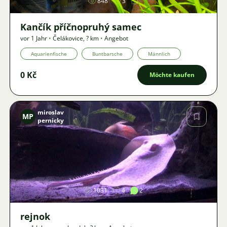
848
3
Kančík příčnopruhý samec
vor 1 Jahr
•
Čelákovice
,
? km
•
Angebot
Aquarienfische
Buntbarsche
Männlich
0 Kč
Möchte kaufen
miroslav
MP
pernicky
Bild
1031
4
2
rejnok