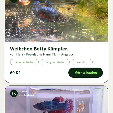
Mendl
Bild
2685
3
Weibchen Betty Kämpfer.
vor 1 Jahr
•
Kostelec na Hané
,
? km
•
Angebot
Aquarienfische
Labyrinthfische
Weiblich
60 Kč
Möchte kaufen
Ivana
IK
Kuchařová