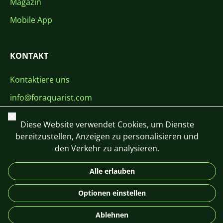
Magazin
Mobile App
KONTAKT
Kontaktiere uns
info@foraquarist.com
+420 603 449 602
Schließen
Diese Website verwendet Cookies, um Dienste
bereitzustellen, Anzeigen zu personalisieren und
den Verkehr zu analysieren.
Alle erlauben
CS
SK
EN
PL
DE
Optionen einstellen
© 2026 For Aquarist
Ablehnen