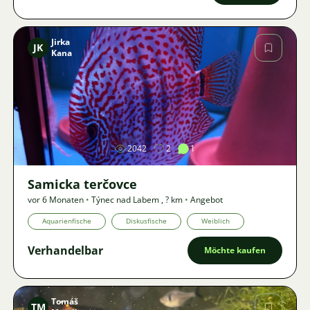
Jirka
JK
Kana
Bild
2042
2
1
Samicka terčovce
vor 6 Monaten
•
Týnec nad Labem
,
? km
•
Angebot
Aquarienfische
Diskusfische
Weiblich
Verhandelbar
Möchte kaufen
Tomáš
TM