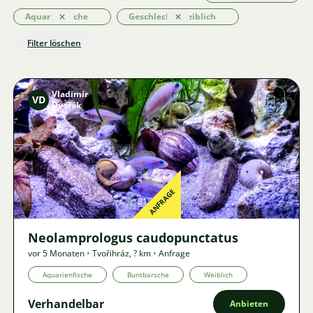
Aquarienfische
Geschlecht: Weiblich
Löschen
Löschen
Filter löschen
Vladimír
VD
Dvořák
Bild
ANFRAGE
815
Neolamprologus caudopunctatus
vor 5 Monaten
•
Tvořihráz
,
? km
•
Anfrage
Aquarienfische
Buntbarsche
Weiblich
Verhandelbar
Anbieten