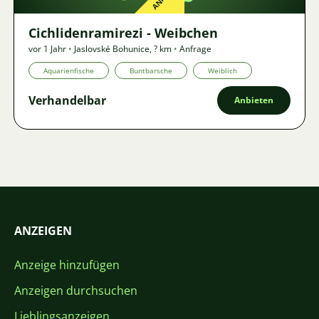
Cichlidenramirezi - Weibchen
vor 1 Jahr
•
Jaslovské Bohunice
,
? km
•
Anfrage
Aquarienfische
Buntbarsche
Weiblich
Verhandelbar
Anbieten
ANZEIGEN
Anzeige hinzufügen
Anzeigen durchsuchen
Lieblingsanzeigen