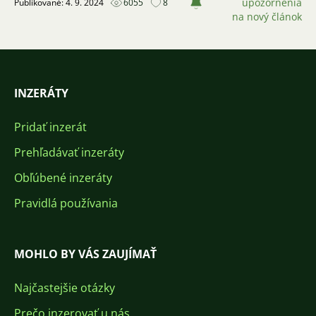
upozornenia
Publikované: 4. 9. 2024
6055
8
na nový článok
INZERÁTY
Pridať inzerát
Prehľadávať inzeráty
Obľúbené inzeráty
Pravidlá používania
MOHLO BY VÁS ZAUJÍMAŤ
Najčastejšie otázky
Prečo inzerovať u nás