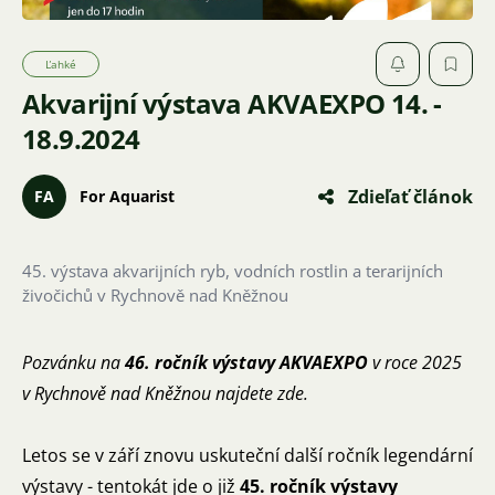
Ľahké
Akvarijní výstava AKVAEXPO 14. -
18.9.2024
Zdieľať článok
FA
For Aquarist
45. výstava akvarijních ryb, vodních rostlin a terarijních
živočichů v Rychnově nad Kněžnou
Pozvánku na
46. ročník výstavy AKVAEXPO
v roce 2025
v Rychnově nad Kněžnou
najdete zde
.
Letos se v září znovu uskuteční další ročník legendární
výstavy - tentokát jde o již
45. ročník výstavy