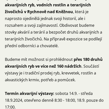
akvarijních ryb, vodních rostlin a terarijních
živočichů v Rychnově nad Kněžnou
, která je
naprosto ojedinělá jednak svoji historií, ale i
rozsahem a svoji zajímavostí. Obdivovat budeme
stovky akvárií a terárií a bezpočet druhů akvarijních a
terarijních živočichů. Na přípravě expozice se podílejí
přední odborníci a chovatelé.
Budeme mít možnost si prohlédnout
přes 180 druhů
akvarijních ryb ve více než 160 nádržích
. Součástí
výstavy je i tradiční prodej ryb, krevvetek, rostlin a
akvastických krmiv, potřeb a pomůcek.
Termín akvarijní výstavy:
sobota 14.9. - středa
18.9.2024, otevřeno denně 8:30 - 18:00, 18.9. pouze do
17:00.