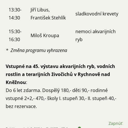
13:30-
Jiří Libus,
sladkovodní krevety
14:30
František Stehlík
15:30-
nemoci akvarijních
Miloš Kroupa
16:30
ryb
* Změna programu vyhrazena
Vstupné na 45. výstavu akvarijních ryb, vodních
rostlin a terarijních živočichů v Rychnově nad
Kněžnou
:
Do 6 let zdarma. Dospělý 180,- děti 90,- rodinné
vstupné 2+2,- 470,- školy I. stupeň 30,- II. stupeň 40,-
bez rezervace.
Zapnúť