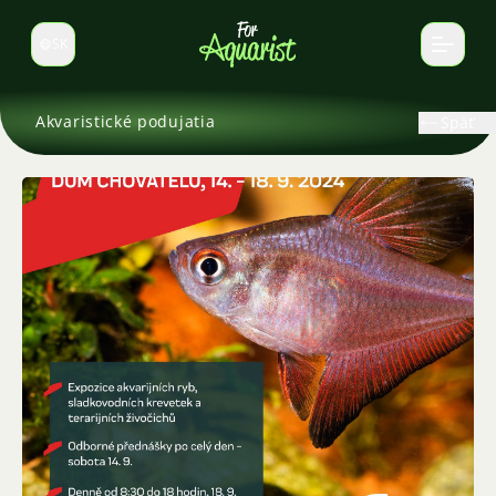
SK
Prepnúť jazyk
Akvaristické podujatia
Späť