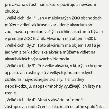
pre akvária s rastlinami, ktoré požírajú s nevšední
chuťou.
„Veľké cichlidy 1“. Len v málokterých ZOO obchodoch
můžete vidieť tak krásne zariadené akvárium so
zaujímavou ponukou veľkých cichlid, ako tomu bývalo
v predajni ZOO Bráník. Akvárium má objem 2500 l.
„Veľké cichlidy 2“. Toto akvárium má objem 100 l a je
jedným z príkladov, aké akvária můžeme vidieť na
akvaristických výstavách v Nemecku.
„Veľké cichlidy 3“. Pre veľké akvária, v ktorých chceme
aj pestovať rastliny, sú z veľkých juhoamerických
cichlid asi najvděčnejšie skaláry. Tie rastliny
nepoškodzujú, naopak mnohdy využívajú ich listy na
trenie.
„Veľké cichlidy 4“. Ak sú v akváriu prítomné
zástupcovia rodu Crenicichla, majú ostatné spoločníci