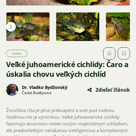
Ľahké
Veľké juhoamerické cichlidy: Čaro a
úskalia chovu veľkých cichlíd
Dr. Vladko Bydžovský
Zdieľať článok
České Budějovice
Živočíšna ríša je plná prekvapení a svet pod vodnou
hladinou nie je výnimkou. Veľké juhoamerické cichlidy
fascinujú akvaristov nielen svojím majestátnym vzhľadom,
ale predovšetkým nečakanou inteligenciou a komplexným