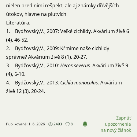
nielen pred nimi rešpekt, ale aj známky dřívějších
útokov, hlavne na plutvích.
Literatúra:
1. Bydžovský,V., 2007: Veľké cichlidy. Akvárium živě 6
(4), 46-52.
2. Bydžovský,V., 2009: Kŕmime naše cichlidy
správne? Akvárium živě 8 (1), 20-27.
3. Bydžovský,V., 2010:
Heros severus
. Akvárium živě 9
(4), 6-10.
4. Bydžovský,V., 2013:
Cichla monoculus
. Akvárium
živě 12 (3), 20-24.
Zapnúť
upozornenia
Publikované: 1. 6. 2026
2493
8
na nový článok