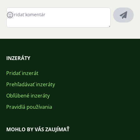
INZERÁTY
Pridať inzerát
Prehľadávať inzeráty
Obľúbené inzeráty
Pravidlá používania
MOHLO BY VÁS ZAUJÍMAŤ