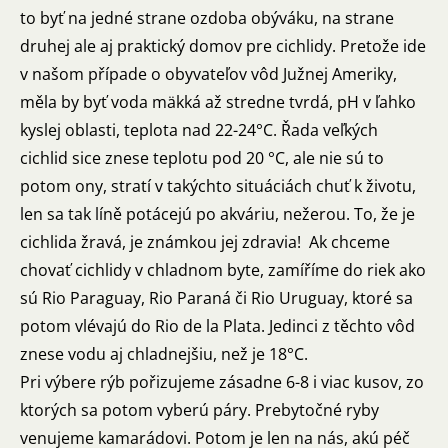
to byť na jedné strane ozdoba obýváku, na strane
druhej ale aj praktický domov pre cichlidy. Pretože ide
v našom případe o obyvateľov vôd Južnej Ameriky,
měla by byť voda mäkká až stredne tvrdá, pH v ľahko
kyslej oblasti, teplota nad 22-24°C. Řada veľkých
cichlid sice znese teplotu pod 20 °C, ale nie sú to
potom ony, stratí v takýchto situáciách chuť k životu,
len sa tak líně potácejú po akváriu, nežerou. To, že je
cichlida žravá, je známkou jej zdravia! Ak chceme
chovať cichlidy v chladnom byte, zamíříme do riek ako
sú Rio Paraguay, Rio Paraná či Rio Uruguay, ktoré sa
potom vlévajú do Rio de la Plata. Jedinci z těchto vôd
znese vodu aj chladnejšiu, než je 18°C.
Pri výbere rýb pořizujeme zásadne 6-8 i viac kusov, zo
ktorých sa potom vyberú páry. Prebytočné ryby
venujeme kamarádovi. Potom je len na nás, akú péč