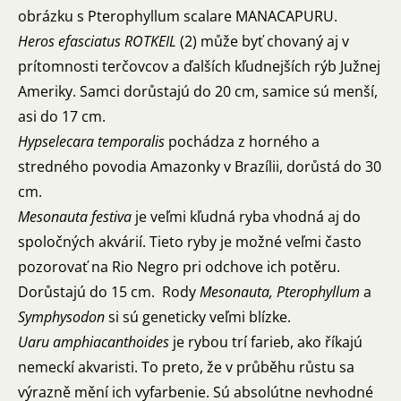
obrázku s Pterophyllum scalare MANACAPURU.
Heros efasciatus ROTKEIL
(2) může byť chovaný aj v
prítomnosti terčovcov a ďalších kľudnejších rýb Južnej
Ameriky. Samci dorůstajú do 20 cm, samice sú menší,
asi do 17 cm.
Hypselecara temporalis
pochádza z horného a
stredného povodia Amazonky v Brazílii, dorůstá do 30
cm.
Mesonauta festiva
je veľmi kľudná ryba vhodná aj do
spoločných akvárií. Tieto ryby je možné veľmi často
pozorovať na Rio Negro pri odchove ich potěru.
Dorůstajú do 15 cm. Rody
Mesonauta, Pterophyllum
a
Symphysodon
si sú geneticky veľmi blízke.
Uaru amphiacanthoides
je rybou trí farieb, ako říkajú
nemeckí akvaristi. To preto, že v průběhu růstu sa
výrazně mění ich vyfarbenie. Sú absolútne nevhodné