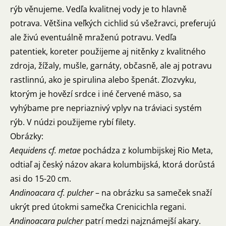
rýb věnujeme. Vedľa kvalitnej vody je to hlavně
potrava. Většina veľkých cichlid sú všežravci, preferujú
ale živú eventuálně mraženú potravu. Vedľa
patentiek, koreter použijeme aj nitěnky z kvalitného
zdroja, žížaly, mušle, garnáty, občasně, ale aj potravu
rastlinnú, ako je spirulina alebo špenát. Zlozvyku,
ktorým je hovězí srdce i iné červené mäso, sa
vyhýbame pre nepriaznivý vplyv na tráviaci systém
rýb. V núdzi použijeme rybí filety.
Obrázky:
Aequidens cf. metae
pochádza z kolumbijskej Rio Meta,
odtiaľ aj český názov akara kolumbijská, ktorá dorůstá
asi do 15-20 cm.
Andinoacara cf. pulcher
– na obrázku sa sameček snaží
ukrýt pred útokmi samečka Crenicichla regani.
Andinoacara pulcher
patrí medzi najznámejší akary.