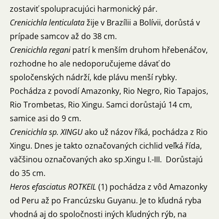
zostaviť spolupracujúci harmonický pár.
Crenicichla lenticulata
žije v Brazílii a Bolívii, dorůstá v
prípade samcov až do 38 cm.
Crenicichla regani
patrí k menším druhom hřebenáčov,
rozhodne ho ale nedoporučujeme dávať do
spoločenských nádrží, kde plávu menší rybky.
Pochádza z povodí Amazonky, Rio Negro, Rio Tapajos,
Rio Trombetas, Rio Xingu. Samci dorůstajú 14 cm,
samice asi do 9 cm.
Crenicichla sp. XINGU
ako už názov říká, pochádza z Rio
Xingu. Dnes je takto označovaných cichlid veľká řída,
väčšinou označovaných ako sp.Xingu I.-III. Dorůstajú
do 35 cm.
Heros efasciatus ROTKEIL
(1) pochádza z vôd Amazonky
od Peru až po Francúzsku Guyanu. Je to kľudná ryba
vhodná aj do spoločnosti iných kľudných rýb, na