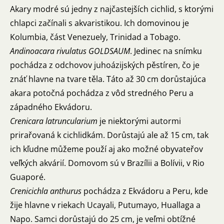
Akary modré sú jedny z najčastejších cichlid, s ktorými
chlapci začínali s akvaristikou. Ich domovinou je
Kolumbia, část Venezuely, Trinidad a Tobago.
Andinoacara rivulatus
GOLDSAUM
. Jedinec na snímku
pochádza z odchovov juhoázijských pěstíren, čo je
znáť hlavne na tvare těla. Táto až 30 cm dorůstajúca
akara potočná pochádza z vôd stredného Peru a
západného Ekvádoru.
Crenicara latruncularium
je niektorými autormi
prirařovaná k cichlidkám. Dorůstajú ale až 15 cm, tak
ich kľudne můžeme použí aj ako možné obyvateřov
veľkých akvárií. Domovom sú v Brazílii a Bolívii, v Rio
Guaporé.
Crenicichla anthurus
pochádza z Ekvádoru a Peru, kde
žije hlavne v riekach Ucayali, Putumayo, Huallaga a
Napo. Samci dorůstajú do 25 cm, je veľmi obtížné