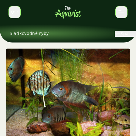
SK
Prepnúť jazyk
Sladkovodné ryby
Späť