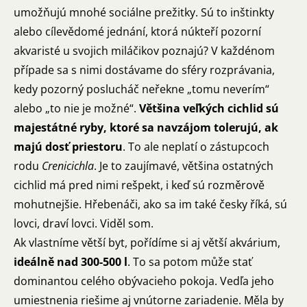
umožňujú mnohé sociálne prežitky. Sú to inštinkty
alebo cílevědomé jednání, ktorá núkteří pozorní
akvaristé u svojich miláčikov poznajú? V každénom
případe sa s nimi dostávame do sféry rozprávania,
kedy pozorný poslucháč neřekne „tomu neverím“
alebo „to nie je možné“.
Většina veľkých cichlid sú
majestátné ryby, ktoré sa navzájom tolerujú, ak
majú dosť priestoru
. To ale neplatí o zástupcoch
rodu
Crenicichla
. Je to zaujímavé, většina ostatných
cichlid má pred nimi rešpekt, i keď sú rozměrově
mohutnejšie. Hřebenáči, ako sa im také česky říká, sú
lovci, draví lovci. Viděl som.
Ak vlastníme větší byt, pořídíme si aj větší akvárium,
ideálně nad 300-500 l
. To sa potom může stať
dominantou celého obývacieho pokoja. Vedľa jeho
umiestnenia riešime aj vnútorne zariadenie. Měla by