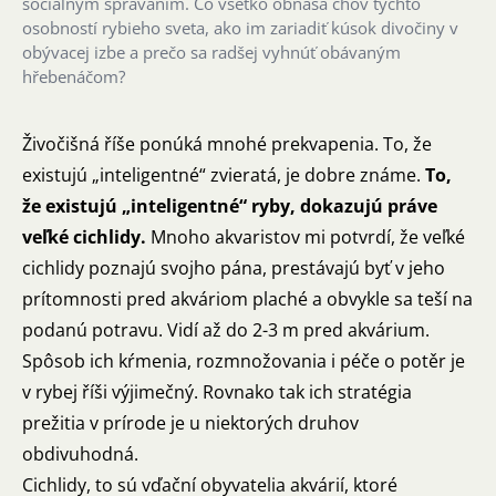
sociálnym správaním. Čo všetko obnáša chov týchto
osobností rybieho sveta, ako im zariadiť kúsok divočiny v
obývacej izbe a prečo sa radšej vyhnúť obávaným
hřebenáčom?
Živočišná říše ponúká mnohé prekvapenia. To, že
existujú „inteligentné“ zvieratá, je dobre známe.
To,
že existujú „inteligentné“ ryby, dokazujú práve
veľké cichlidy.
Mnoho akvaristov mi potvrdí, že veľké
cichlidy poznajú svojho pána, prestávajú byť v jeho
prítomnosti pred akváriom plaché a obvykle sa teší na
podanú potravu. Vidí až do 2-3 m pred akvárium.
Spôsob ich kŕmenia, rozmnožovania i péče o potěr je
v rybej říši výjimečný. Rovnako tak ich stratégia
prežitia v prírode je u niektorých druhov
obdivuhodná.
Cichlidy, to sú vďační obyvatelia akvárií, ktoré