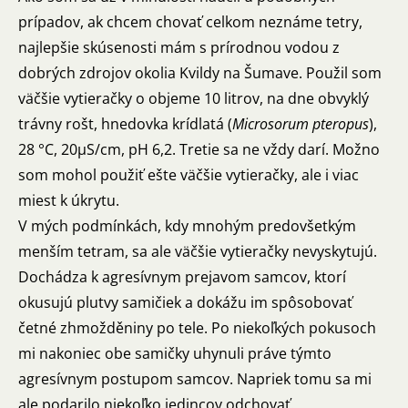
prípadov, ak chcem chovať celkom neznáme tetry,
najlepšie skúsenosti mám s prírodnou vodou z
dobrých zdrojov okolia Kvildy na Šumave. Použil som
väčšie vytieračky o objeme 10 litrov, na dne obvyklý
trávny rošt, hnedovka krídlatá (
Microsorum pteropus
),
28 °C, 20µS/cm, pH 6,2. Tretie sa ne vždy darí. Možno
som mohol použiť ešte väčšie vytieračky, ale i viac
miest k úkrytu.
V mých podmínkách, kdy mnohým predovšetkým
menším tetram, sa ale väčšie vytieračky nevyskytujú.
Dochádza k agresívnym prejavom samcov, ktorí
okusujú plutvy samičiek a dokážu im spôsobovať
četné zhmožděniny po tele. Po niekoľkých pokusoch
mi nakoniec obe samičky uhynuli práve týmto
agresívnym postupom samcov. Napriek tomu sa mi
ale podarilo niekoľko jedincov odchovať.