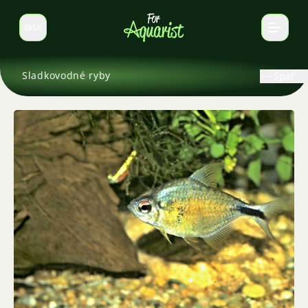
SK
Prepnúť jazyk
Sladkovodné ryby
Späť