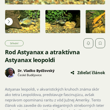
Střední
Rod Astyanax a atraktívna
Astyanax leopoldi
Dr. Vladko Bydžovský
Zdieľať článok
České Budějovice
Astyanax leopoldi, v akvaristických kruhoch známa skôr
ako tetra Leopoldova, predstavuje fascinujúcu, avšak
neprávom opomínanú raritu z vôd Južnej Ameriky. Tento
článok vás zavedie do sveta elegantných strieborných teter