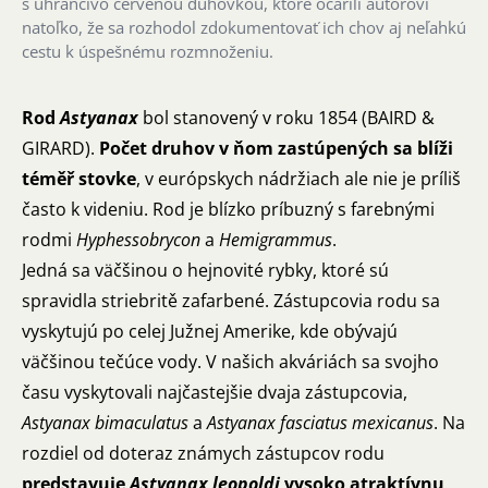
s uhrančivo červenou dúhovkou, ktoré očarili autorovi
natoľko, že sa rozhodol zdokumentovať ich chov aj neľahkú
cestu k úspešnému rozmnoženiu.
Rod
Astyanax
bol stanovený v roku 1854 (BAIRD &
GIRARD).
Počet druhov v ňom zastúpených sa blíži
téměř stovke
, v európskych nádržiach ale nie je príliš
často k videniu. Rod je blízko príbuzný s farebnými
rodmi
Hyphessobrycon
a
Hemigrammus
.
Jedná sa väčšinou o hejnovité rybky, ktoré sú
spravidla striebritě zafarbené. Zástupcovia rodu sa
vyskytujú po celej Južnej Amerike, kde obývajú
väčšinou tečúce vody. V našich akváriách sa svojho
času vyskytovali najčastejšie dvaja zástupcovia,
Astyanax bimaculatus
a
Astyanax
fasciatus mexicanus
. Na
rozdiel od doteraz známych zástupcov rodu
predstavuje
Astyanax
leopoldi
vysoko atraktívnu