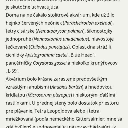
je skutočne uchvacujúca.
Doma na ne čakalo stolitrové akvárium, kde už žilo
hejnko červených neóniek (
Paracheirodon axelrodi
),
tetry cisárske (
Nematobrycon palmeri
), šikmostojky
jednopruhé (
Nannostomus unitaeniatus
), hlavostoje
tečkované (
Chilodus punctatus
). Oblasť dna strážili
cichlidky
Apistogramma caetei
„Blue Head“,
pancéřníčky
Corydoras gossei
a niekoľko krunýřovcov
„L-59“.
Akvárium bolo krásne zarastené predovšetkým
vzrastlými anubismi (
Anubias barteri
) a hnedovkou
krídlatou (
Microsorum pteropus
) i niektorými ďalšími
rastlinkami. U prednej steny bolo dostatok priestoru
pre plávanie. Tetra Leopoldova alebo i tetra
mriežkovaná (podľa nemeckého Gittersalmler; mne sa
zdá byť lepšie zodpovedajúci názov vychádzajúci i z