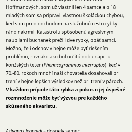
Hoffmanových, som už vlastnil len 4 samce a o 18
mladých som sa pripravil vlastnou školáckou chybou,
keď som pred odchodom na služobnú cestu rybky
ráno nakrmil. Katastrofu spôsobenú agresívnymi
naupliami buchanek prežili dve rybky, opäť samci.
Možno, že i odchov v hejne môže byť riešením
problému, rovnako ako bol určitú dobu napr. u
konžských teter (
Phenacogrammus interruptus
), keď v
70.-80. rokoch mnohí naši chovatelia dosahovali pri
trení v hejne lepších výsledkov než pri trení v pároch.
V každom prípade táto rybka a pokus o jej úspešné
rozmnoženie môže byť výzvou pre každého
skúseného akvaristu.
Astyanax leopoldi
– dospelý samec.