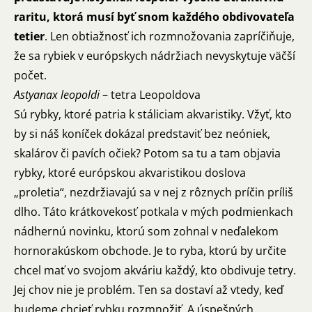
raritu, ktorá musí byť snom každého obdivovateľa
tetier
. Len obtiažnosť ich rozmnožovania zapríčiňuje,
že sa rybiek v európskych nádržiach nevyskytuje väčší
počet.
Astyanax leopoldi
– tetra Leopoldova
Sú rybky, ktoré patria k stáliciam akvaristiky. Vžyť, kto
by si náš koníček dokázal predstaviť bez neóniek,
skalárov či pavích očiek? Potom sa tu a tam objavia
rybky, ktoré európskou akvaristikou doslova
„proletia“, nezdržiavajú sa v nej z rôznych príčin príliš
dlho. Táto krátkovekosť potkala v mých podmienkach
nádhernú novinku, ktorú som zohnal v neďalekom
hornorakúskom obchode. Je to ryba, ktorú by určite
chcel mať vo svojom akváriu každý, kto obdivuje tetry.
Jej chov nie je problém. Ten sa dostaví až vtedy, keď
budeme chcieť rybku rozmnožiť. A úspešných