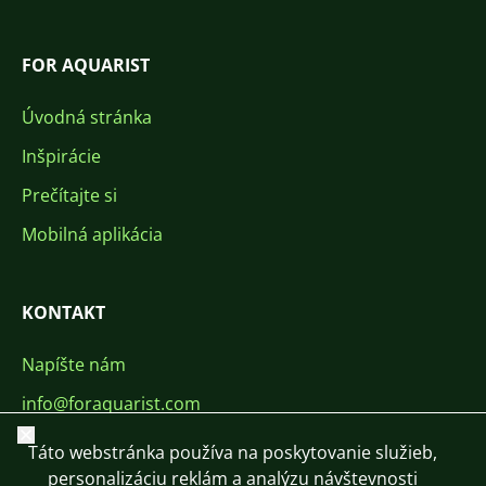
FOR AQUARIST
Úvodná stránka
Inšpirácie
Prečítajte si
Mobilná aplikácia
KONTAKT
Napíšte nám
info@foraquarist.com
Zavrieť
+420 603 449 602
Táto webstránka používa na poskytovanie služieb,
personalizáciu reklám a analýzu návštevnosti