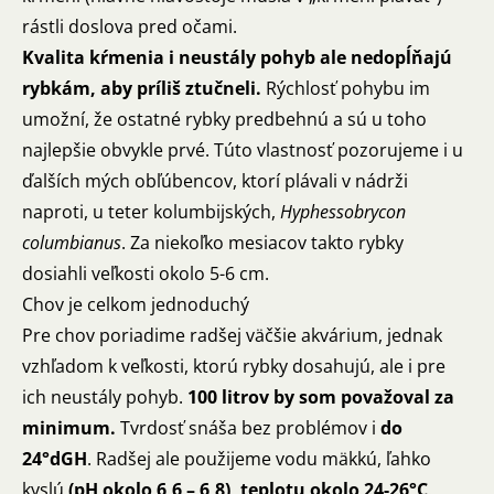
rástli doslova pred očami.
Kvalita kŕmenia i neustály pohyb ale nedopĺňajú
rybkám, aby príliš ztučneli.
Rýchlosť pohybu im
umožní, že ostatné rybky predbehnú a sú u toho
najlepšie obvykle prvé. Túto vlastnosť pozorujeme i u
ďalších mých obľúbencov, ktorí plávali v nádrži
naproti, u teter kolumbijských,
Hyphessobrycon
columbianus
. Za niekoľko mesiacov takto rybky
dosiahli veľkosti okolo 5-6 cm.
Chov je celkom jednoduchý
Pre chov poriadime radšej väčšie akvárium, jednak
vzhľadom k veľkosti, ktorú rybky dosahujú, ale i pre
ich neustály pohyb.
100 litrov by som považoval za
minimum.
Tvrdosť snáša bez problémov i
do
24°dGH
. Radšej ale použijeme vodu mäkkú, ľahko
kyslú
(pH okolo 6,6 – 6,8), teplotu okolo 24-26°C
.