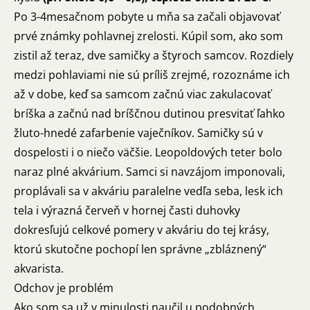
Po 3-4mesačnom pobyte u mňa sa začali objavovať
prvé známky pohlavnej zrelosti. Kúpil som, ako som
zistil až teraz, dve samičky a štyroch samcov. Rozdiely
medzi pohlaviami nie sú príliš zrejmé, rozoznáme ich
až v dobe, keď sa samcom začnú viac zakulacovať
bríška a začnú nad bríščnou dutinou presvitať ľahko
žluto-hnedé zafarbenie vaječníkov. Samičky sú v
dospelosti i o niečo väčšie. Leopoldových teter bolo
naraz plné akvárium. Samci si navzájom imponovali,
proplávali sa v akváriu paralelne vedľa seba, lesk ich
tela i výrazná červeň v hornej časti duhovky
dokresľujú celkové pomery v akváriu do tej krásy,
ktorú skutočne pochopí len správne „zbláznený“
akvarista.
Odchov je problém
Ako som sa už v minulosti naučil u podobných