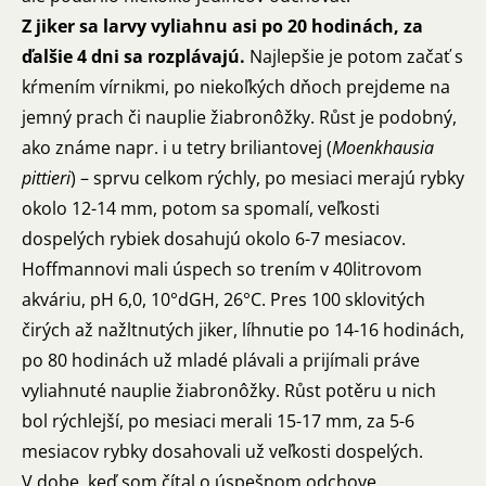
Z jiker sa larvy vyliahnu asi po 20 hodinách, za
ďalšie 4 dni sa rozplávajú.
Najlepšie je potom začať s
kŕmením vírnikmi, po niekoľkých dňoch prejdeme na
jemný prach či nauplie žiabronôžky. Růst je podobný,
ako známe napr. i u tetry briliantovej (
Moenkhausia
pittieri
) – sprvu celkom rýchly, po mesiaci merajú rybky
okolo 12-14 mm, potom sa spomalí, veľkosti
dospelých rybiek dosahujú okolo 6-7 mesiacov.
Hoffmannovi mali úspech so trením v 40litrovom
akváriu, pH 6,0, 10°dGH, 26°C. Pres 100 sklovitých
čirých až nažltnutých jiker, líhnutie po 14-16 hodinách,
po 80 hodinách už mladé plávali a prijímali práve
vyliahnuté nauplie žiabronôžky. Růst potěru u nich
bol rýchlejší, po mesiaci merali 15-17 mm, za 5-6
mesiacov rybky dosahovali už veľkosti dospelých.
V dobe, keď som čítal o úspešnom odchove