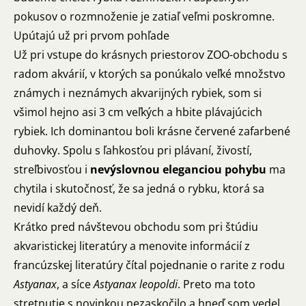
pokusov o rozmnoženie je zatiaľ veľmi poskromne.
Upútajú už pri prvom pohľade
Už pri vstupe do krásnych priestorov ZOO-obchodu s
radom akvárií, v ktorých sa ponúkalo veľké množstvo
známych i neznámych akvarijných rybiek, som si
všimol hejno asi 3 cm veľkých a hbite plávajúcich
rybiek. Ich dominantou boli krásne červené zafarbené
duhovky. Spolu s ľahkosťou pri plávaní, živostí,
streľbivosťou i
nevýslovnou eleganciou pohybu
ma
chytila i skutočnosť, že sa jedná o rybku, ktorá sa
nevidí každý deň.
Krátko pred návštevou obchodu som pri štúdiu
akvaristickej literatúry a menovite informácií z
francúzskej literatúry čítal pojednanie o rarite z rodu
Astyanax
, a síce
Astyanax leopoldi
. Preto ma toto
stretnutie s novinkou nezaskočilo a hneď som vedel,