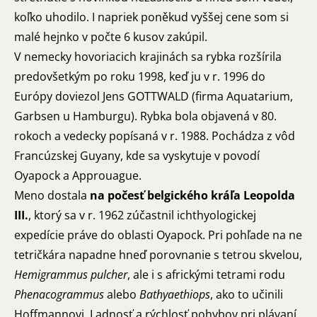
koľko uhodilo. I napriek poněkud vyššej cene som si
malé hejnko v počte 6 kusov zakúpil.
V nemecky hovoriacich krajinách sa rybka rozšírila
predovšetkým po roku 1998, keď ju v r. 1996 do
Európy doviezol Jens GOTTWALD (firma Aquatarium,
Garbsen u Hamburgu). Rybka bola objavená v 80.
rokoch a vedecky popísaná v r. 1988. Pochádza z vôd
Francúzskej Guyany, kde sa vyskytuje v povodí
Oyapock a Approuague.
Meno dostala
na počesť belgického kráľa Leopolda
III.
, ktorý sa v r. 1962 zúčastnil ichthyologickej
expedície práve do oblasti Oyapock. Pri pohľade na ne
tetričkára napadne hneď porovnanie s tetrou skvelou,
Hemigrammus pulcher
, ale i s africkými tetrami rodu
Phenacogrammus
alebo
Bathyaethiops
, ako to učinili
Hoffmannovi. Ladnosť a rýchlosť pohybov pri plávaní