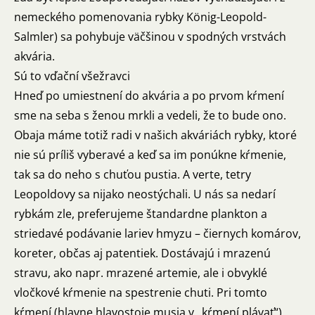
nemeckého pomenovania rybky König-Leopold-
Salmler) sa pohybuje väčšinou v spodných vrstvách
akvária.
Sú to vďační všežravci
Hneď po umiestnení do akvária a po prvom kŕmení
sme na seba s ženou mrkli a vedeli, že to bude ono.
Obaja máme totiž radi v našich akváriách rybky, ktoré
nie sú príliš vyberavé a keď sa im ponúkne kŕmenie,
tak sa do neho s chuťou pustia. A verte, tetry
Leopoldovy sa nijako neostýchali. U nás sa nedarí
rybkám zle, preferujeme štandardne plankton a
striedavé podávanie lariev hmyzu – čiernych komárov,
koreter, občas aj patentiek. Dostávajú i mrazenú
stravu, ako napr. mrazené artemie, ale i obvyklé
vločkové kŕmenie na spestrenie chuti. Pri tomto
kŕmení (hlavne hlavostoje musia v „kŕmení plávať“)