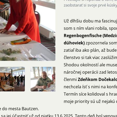
zaobstarať si svoje prvé kúsky
Už dlhšiu dobu ma fascinu
som s ním vlani robila, sp
Regenbogenfische (Medzi
dúhoviek)
zpozornela som.
zatiaľ iba ako plán, až bu
členstvo si tak viac zaslúži
Shodou okolností ale mus
náročnej operácii zad leto
členmi
Zdeňkom Dočeka
nechcela ísť s nimi na kon
Termín síce kolidoval s hr
moje priority sú už nejakú
e do mesta Bautzen.
sa jej účastniť už od piatku 13.6.2025. Tento deň bol veno