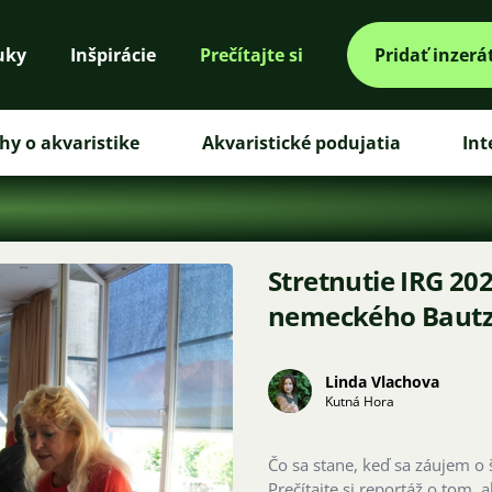
uky
Inšpirácie
Prečítajte si
Pridať inzerá
hy o akvaristike
Akvaristické podujatia
Int
Stretnutie IRG 202
nemeckého Baut
Linda Vlachova
Kutná Hora
Čo sa stane, keď sa záujem o 
Prečítajte si reportáž o tom, 