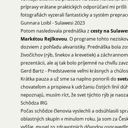
prípravy vrátane praktických odporúčaní mi prišli
fotografiách vyzerali fantasticky a systém prepra
Gunnara Loibl - Sulawesi 2023
Potom nasledovala prednáška z
cesty na Sulawe
Markétou Rejlkovou
. O programe tohto neziskové
dozviem z pohľadu akvaristiky. Prednáška bola zos
živočíchov (rýb, šnekov a krevetiek) a záchranno
prezentácii, ale aj tak bolo príjemné na chvíľu za
Gerd Bartz - Predstavenie veľmi krásnych a chúlo
Krátka pauza a už sme sa naplno ponorili do
svet
chovateľom a prispieva k udržaniu čistých línií dúh
nepoznajú, musím ríct, že svet týchto rýb je naozaj
Schôdza IRG
Počas schôdze členovia vyslechli a odsúhlasili spr
oblastných skupín v minulom roku. Ja som za Česk
vyššie, musel zo zdravotných dôvodov ospravedln