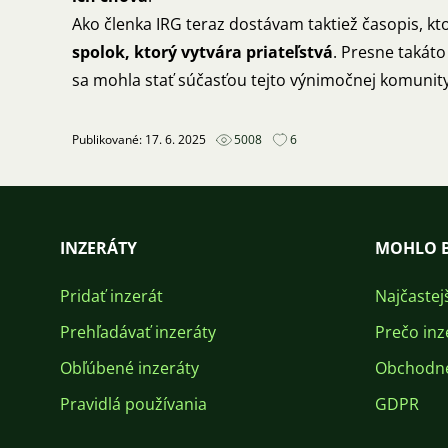
Ako členka IRG teraz dostávam taktiež časopis, kt
spolok, ktorý vytvára priateľstvá
. Presne takáto
sa mohla stať súčasťou tejto výnimočnej komunity
Publikované: 17. 6. 2025
5008
6
INZERÁTY
MOHLO B
Pridať inzerát
Najčastej
Prehľadávať inzeráty
Prečo inz
Obľúbené inzeráty
Obchodn
Pravidlá používania
GDPR