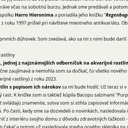
práve včas na sobotnú burzu. Jednak sme predávali a potom
 spolku
Harro Hieronima
a poriadila jeho knižku "
Regenbog
ám z roku 1997 prišiel pri návšteve miestneho antikvariátu.
rvních dúhovek. Som zvedavá, ako sa mi s nimi bude dariť 
astliny
, jednej z najznámejších odborníčok na akvarijné rastli
točne zaujímavá a nemohla som sa dočkať, čo všetko nového
rijné rastliny) z roku 2023.
tlín s popisom ich nárokov
sa mi bude hodiť. Už teraz si v 
rast. K knižke som si taktiež kúpila Bacopu salzmanii "Purp
ť ovládajú znamenite, sotva som si stihla zapisovať informáci
ú. Po časti, kedy sme sa dozvedeli o novinkách, nasledovala 
iť z interiéru svojho domu z dôvodu zdravotných ťažkostí - 
ho čakať a potom už nasledovala stavba nového skleníka na 