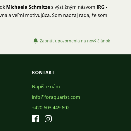
nok
Michaela Schmitze
s výstižným názvom
IRG -
atívna a veľmi motivujúca. Som naozaj rada, že som
Zapnúť upozornenia na nový článok
KONTAKT
Napíšte nám
info@foraquarist.com
+420 603 449 602