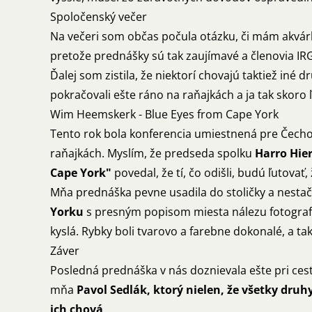
Spoločenský večer
Na večeri som občas počula otázku, či mám akvárk
pretože prednášky sú tak zaujímavé a členovia IRG 
Ďalej som zistila, že niektorí chovajú taktiež iné 
pokračovali ešte ráno na raňajkách a ja tak skoro ľ
Wim Heemskerk - Blue Eyes from Cape York
Tento rok bola konferencia umiestnená pre Čechov 
raňajkách. Myslím, že predseda spolku
Harro Hie
Cape York"
povedal, že tí, čo odišli, budú ľutovať, 
Mňa prednáška pevne usadila do stoličky a nestači
Yorku
s presným popisom miesta nálezu fotograf
kyslá. Rybky boli tvarovo a farebne dokonalé, a tak
Záver
Posledná prednáška v nás doznievala ešte pri ce
mňa
Pavol Sedlák, ktorý nielen, že všetky dru
ich chová
.