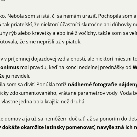
o. Nebola som si istá, či sa nemám uraziť. Pochopila som al
tak priateľskí, že niektorí účastníci skutočne ani dúhovky n
druhy rýb alebo krevetky alebo iné živočíchy, takže som sa veľ
utovala, že sme neprišli už v piatok.
v príjemnej dojazdovej vzdialenosti, ale niektorí miestni t
ronimus
mal pravdu, keď na konci nedeľnej prednášky od
W
že ju nevideli.
la som sa diviť. Ponúkla totiž
nádherné fotografie nájdený
icky zdokumentovaného, vrátane parametrov vody. Voda bol
 vlastne jedna bola krajšia než druhá.
ste domov a ja už sa nemôžem dočkať, až sa ponorím do det
hy dokáže okamžite latinsky pomenovať, navyše zná ich m