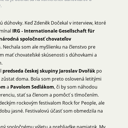
.
jú dúhovky. Keď Zdeněk Dočekal v
interview
, ktoré
omínal
IRG - Internationale Gesellschaft für
národná spoločnosť chovateľov
 Nechala som ale myšlienku na členstvo pre
dem mať chovateľské skúsenosti s dúhovkami a
m.
el
predseda českej skupiny Jaroslav Dvořák
po
s zůstat doma. Bola som preto oslovená letitými
lom
a
Pavolom Sedlákom
, či by som náhodou
ferenciu, stať sa členom a pomôcť s tlmočením.
adeckým rockovým festivalom Rock for People, ale
 dobu jasné. Festivalovú účasť som obmedzila na
vaný spoločnému výletu a prehliadke pamiatok. My