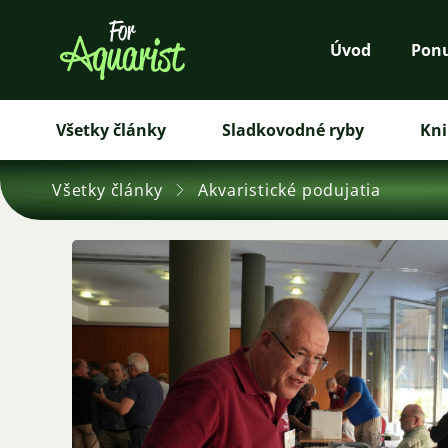
Úvod
Pon
Všetky články
Sladkovodné ryby
Kni
Všetky články
Akvaristické podujatia