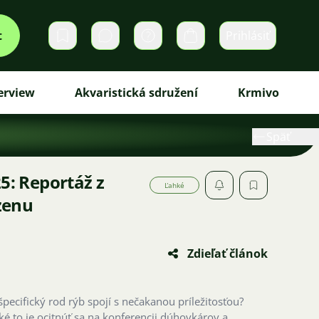
t
Prihlásiť
Súkromné správy
Košík
erview
Akvaristická sdružení
Krmivo
Späť
5: Reportáž z
Ľahké
zenu
Zdieľať článok
špecifický rod rýb spojí s nečakanou príležitosťou?
aké to je ocitnúť sa na konferencii dúhovkárov a