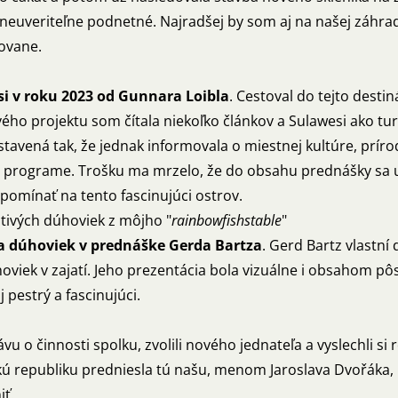
 neuveriteľne podnetné. Najradšej by som aj na našej záhrad
covane.
si v roku 2023 od Gunnara Loibla
. Cestoval do tejto desti
ho projektu som čítala niekoľko článkov a Sulawesi ako turis
tavená tak, že jednak informovala o miestnej kultúre, prír
m programe. Trošku ma mrzelo, že do obsahu prednášky sa už
vzpomínať na tento fascinujúci ostrov.
stivých dúhoviek z môjho "
rainbowfishstable
"
a dúhoviek v prednáške Gerda Bartza
. Gerd Bartz vlastní
oviek v zajatí. Jeho prezentácia bola vizuálne i obsahom pôs
 pestrý a fascinujúci.
ávu o činnosti spolku, zvolili nového jednateľa a vyslechli 
ú republiku predniesla tú našu, menom Jaroslava Dvořáka, 
iť.