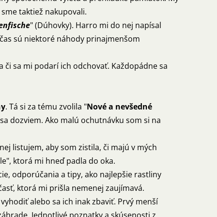
 sme taktiež nakupovali.
enfische
" (Dúhovky). Harro mi do nej napísal
 Občas sú niektoré náhody prinajmenšom
a či sa mi podarí ich odchovať. Každopádne sa
ny
. Tá si za tému zvolila "
Nové a nevšedné
 sa dozviem. Ako malú ochutnávku som si na
nej listujem, aby som zistila, či majú v mých
le", ktorá mi hneď padla do oka.
e, odporúčania a tipy, ako najlepšie rastliny
časť, ktorá mi prišla nemenej zaujímavá.
vyhodiť alebo sa ich inak zbaviť. Prvý menší
záhrade. Jednotlivé poznatky a skúsenosti z