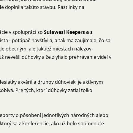
e doplnila takúto stavbu. Rastlinky na
nácie v spolupráci so
Sulawesi Keepers a s
ta - potápač navštívila, a tak ma zaujímalo, čo sa
ode obecným, ale taktiež miestach nálezov
 nevešli dúhovky a že zlyhalo prehrávanie videí v
 desiatky akvárií a druhov dúhoviek, je aktívnym
obivá. Pre tých, ktorí dúhovky zatiaľ toľko
si reporty o pôsobení jednotlivých národných alebo
ktorý sa z konferencie, ako už bolo spomenuté