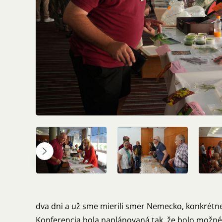
dva dni a už sme mierili smer Nemecko, konkrétn
Konferencia bola naplánovaná tak, že bolo možné 