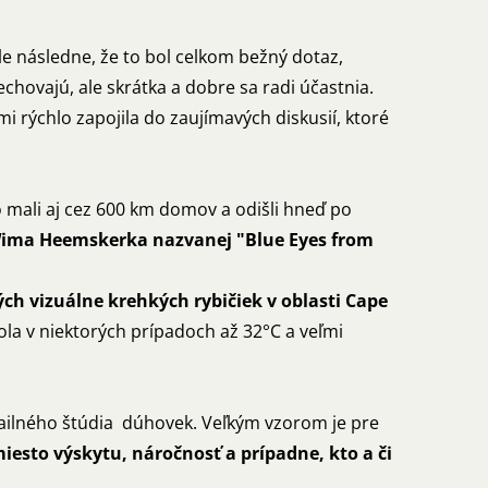
e následne, že to bol celkom bežný dotaz,
echovajú, ale skrátka a dobre sa radi účastnia.
mi rýchlo zapojila do zaujímavých diskusií, ktoré
o mali aj cez 600 km domov a odišli hneď po
ima Heemskerka nazvanej "Blue Eyes from
ch vizuálne krehkých rybičiek v oblasti Cape
a v niektorých prípadoch až 32°C a veľmi
ailného štúdia dúhovek. Veľkým vzorom je pre
iesto výskytu, náročnosť a prípadne, kto a či