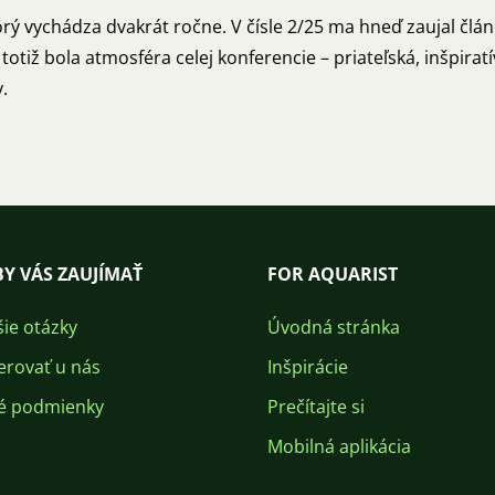
orý vychádza dvakrát ročne. V čísle 2/25 ma hneď zaujal člá
 totiž bola atmosféra celej konferencie – priateľská, inšpir
.
Y VÁS ZAUJÍMAŤ
FOR AQUARIST
šie otázky
Úvodná stránka
erovať u nás
Inšpirácie
é podmienky
Prečítajte si
Mobilná aplikácia