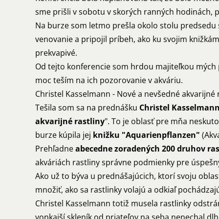
sme prišli v sobotu v skorých ranných hodinách, 
Na burze som letmo prešla okolo stolu predsedu
venovanie a pripojil príbeh, ako ku svojim knižk
prekvapivé.
Od tejto konferencie som hrdou majiteľkou mých p
moc teším na ich pozorovanie v akváriu.
Christel Kasselmann - Nové a nevšedné akvarijné r
Tešila som sa na prednášku
Christel Kasselmann
akvarijné rastliny
". To je oblasť pre mňa nesku
burze kúpila jej
knižku "Aquarienpflanzen"
(Akva
Prehľadne
abecedne zoradených 200 druhov ras
akváriách rastliny správne podmienky pre úspešný 
Ako už to býva u prednášajúcich, ktorí svoju oblas
množiť, ako sa rastlinky volajú a odkiaľ pochádzaj
Christel Kasselmann totiž musela rastlinky odstrán
vonkajší skleník od priateľov na seba nenechal dl