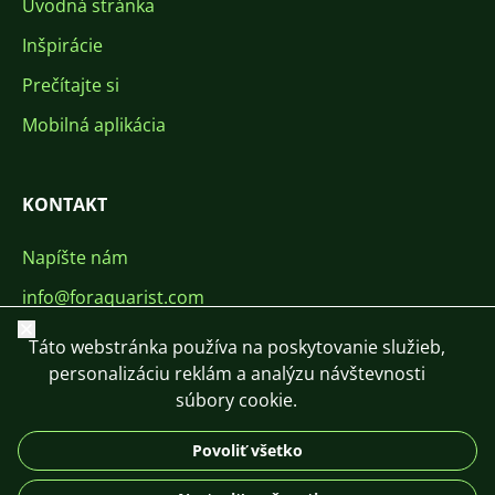
Úvodná stránka
Inšpirácie
Prečítajte si
Mobilná aplikácia
KONTAKT
Napíšte nám
info@foraquarist.com
Zavrieť
+420 603 449 602
Táto webstránka používa na poskytovanie služieb,
personalizáciu reklám a analýzu návštevnosti
súbory cookie.
Povoliť všetko
CS
SK
EN
PL
DE