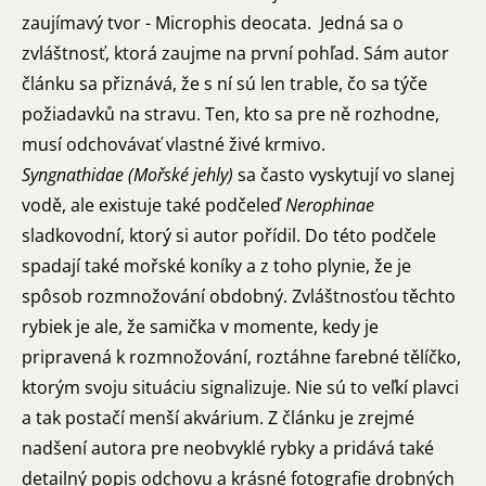
zaujímavý tvor - Microphis deocata. Jedná sa o
zvláštnosť, ktorá zaujme na první pohľad. Sám autor
článku sa přiznává, že s ní sú len trable, čo sa týče
požiadavků na stravu. Ten, kto sa pre ně rozhodne,
musí odchovávať vlastné živé krmivo.
Syngnathidae (Mořské jehly)
sa často vyskytují vo slanej
vodě, ale existuje také podčeleď
Nerophinae
sladkovodní, ktorý si autor pořídil. Do této podčele
spadají také mořské koníky a z toho plynie, že je
spôsob rozmnožování obdobný. Zvláštnosťou těchto
rybiek je ale, že samička v momente, kedy je
pripravená k rozmnožování, roztáhne farebné tělíčko,
ktorým svoju situáciu signalizuje. Nie sú to veľkí plavci
a tak postačí menší akvárium. Z článku je zrejmé
nadšení autora pre neobvyklé rybky a pridává také
detailný popis odchovu a krásné fotografie drobných