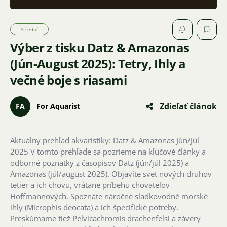
Střední
Výber z tisku Datz & Amazonas
(Jún-August 2025): Tetry, Ihly a
večné boje s riasami
Zdieľať článok
FA
For Aquarist
Aktuálny prehľad akvaristiky: Datz & Amazonas Jún/Júl
2025 V tomto prehľade sa pozrieme na kľúčové články a
odborné poznatky z časopisov Datz (jún/júl 2025) a
Amazonas (júl/august 2025). Objavíte svet nových druhov
tetier a ich chovu, vrátane príbehu chovateľov
Hoffmannových. Spoznáte náročné sladkovodné morské
ihly (Microphis deocata) a ich špecifické potreby.
Preskúmame tiež Pelvicachromis drachenfelsi a závery