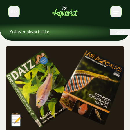
SK
Prepnúť jazyk
Knihy o akvaristike
Späť