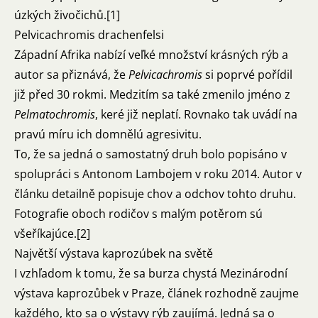
úzkých živočichů.[1]
Pelvicachromis drachenfelsi
Západní Afrika nabízí veľké množství krásných rýb a
autor sa přiznává, že
Pelvicachromis
si poprvé pořídil
již před 30 rokmi. Medzitím sa také zmenilo jméno z
Pelmatochromis
, keré již neplatí. Rovnako tak uvádí na
pravú míru ich domnělú agresivitu.
To, že sa jedná o samostatný druh bolo popisáno v
spolupráci s Antonom Lambojem v roku 2014. Autor v
článku detailně popisuje chov a odchov tohto druhu.
Fotografie oboch rodičov s malým potěrom sú
všeříkajúce.[2]
Najvětší výstava kaprozúbek na světě
I vzhľadom k tomu, že sa burza chystá Mezinárodní
výstava kaprozůbek v Praze, článek rozhodně zaujme
každého, kto sa o výstavy rýb zaujímá. Jedná sa o