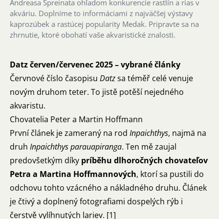
Andreasa Spreinata ohľadom konkurencie rastlín a rias v
akváriu. Doplníme to informáciami z najväčšej výstavy
kaprozúbek a rastúcej popularity Medak. Pripravte sa na
zhrnutie, ktoré obohatí vaše akvaristické znalosti.
Datz červen/červenec 2025 – vybrané články
Červnové číslo časopisu
Datz
sa téměř celé venuje
novým druhom teter. To jistě potěší nejedného
akvaristu.
Chovatelia Peter a Martin Hoffmann
První článek je zameraný na rod
Inpaichthys
, najmä na
druh
Inpaichthys parauapiranga
. Ten mě zaujal
predovšetkým díky
príběhu dlhoročných chovateľov
Petra a Martina Hoffmannových
, ktorí sa pustili do
odchovu tohto vzácného a nákladného druhu. Článek
je čtivý a doplnený fotografiami dospelých rýb i
čerstvě vylíhnutých lariev. [1]