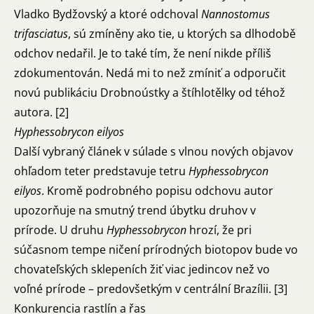
Vladko Bydžovský a ktoré odchoval
Nannostomus
trifasciatus
, sú zmíněny ako tie, u ktorých sa dlhodobě
odchov nedařil. Je to také tím, že není nikde příliš
zdokumentován. Nedá mi to než zmíniť a odporučit
novú publikáciu
Drobnoústky a štíhlotělky
od téhož
autora. [2]
Hyphessobrycon eilyos
Další vybraný článek v súlade s vlnou nových objavov
ohľadom teter predstavuje tetru
Hyphessobrycon
eilyos
. Kromě podrobného popisu odchovu autor
upozorňuje na smutný trend úbytku druhov v
prírode. U druhu
Hyphessobrycon
hrozí, že pri
súčasnom tempe ničení prírodných biotopov bude vo
chovateľských sklepeních žiť viac jedincov než vo
voľné prírode – predovšetkým v centrální Brazílii. [3]
Konkurencia rastlín a řas