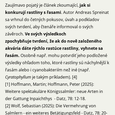
Zaujímavo pojatý je článek zkoumající,
jak si
konkurují rastliny s řasami
. Autor Andreas Spreinat
sa vrhnul do četných pokusov, úvah a podkladov
svých tvrdení, aby čtenáře informoval o svých
závěroch.
Ve svých výsledkoch
zpochybňuje tvrdení, že ak do nově založeného
akvária dáte rýchlo rastúce rastliny, vyhnete sa
řasám.
Osobně např. mohu potvrdiť jeho podložené
výsledky ohľadom toho, ktoré rastliny sú náchylnější k
řasám alebo i cyanobakteriím než iné (např.
Cyratophyllum
je takým príkladem). [4]
[1] Hoffmann, Martin; Hoffmann, Peter (2025):
Weitere spektakuläre Königssalmler: neue Arten in
der Gattung Inpaichthys - Datz, 78: 12-18.
[2] Wolf, Sebastian (2025): Die Vermehrung von
Salmlern - ein weiteres Betätigungsfeld - Datz, 78: 20-