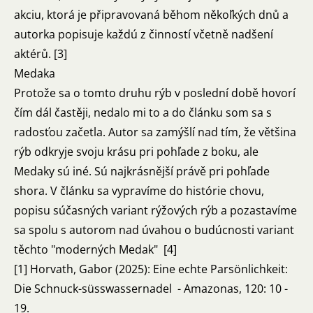
akciu, ktorá je připravovaná běhom někoľkých dnů a
autorka popisuje každú z činností včetně nadšení
aktérů. [3]
Medaka
Protože sa o tomto druhu rýb v poslední době hovorí
čím dál častěji, nedalo mi to a do článku som sa s
radosťou začetla. Autor sa zamýšlí nad tím, že většina
rýb odkryje svoju krásu pri pohľade z boku, ale
Medaky sú iné. Sú najkrásnější právě pri pohľade
shora. V článku sa vypravíme do histórie chovu,
popisu súčasných variant rýžových rýb a pozastavíme
sa spolu s autorom nad úvahou o budúcnosti variant
těchto "moderných Medak" [4]
[1] Horvath, Gabor (2025): Eine echte Parsönlichkeit:
Die Schnuck-süsswassernadel - Amazonas, 120: 10 -
19.