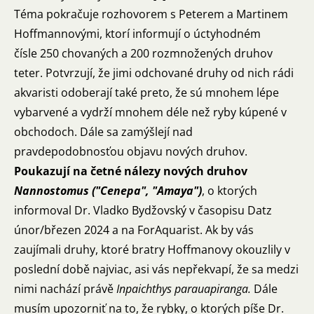
Téma pokračuje rozhovorem s Peterem a Martinem
Hoffmannovými, ktorí informují o úctyhodném
čísle 250 chovaných a 200 rozmnožených druhov
teter. Potvrzují, že jimi odchované druhy od nich rádi
akvaristi odoberají také preto, že sú mnohem lépe
vybarvené a vydrží mnohem déle než ryby kúpené v
obchodoch. Dále sa zamýšlejí nad
pravdepodobnosťou objavu nových druhov.
Poukazují na četné nálezy nových druhov
Nannostomus ("Cenepa", "Amaya")
, o ktorých
informoval Dr. Vladko Bydžovský v časopisu Datz
únor/březen 2024 a na ForAquarist. Ak by vás
zaujímali druhy, ktoré bratry Hoffmanovy okouzlily v
poslední době najviac, asi vás nepřekvapí, že sa medzi
nimi nachází právě
Inpaichthys parauapiranga.
Dále
musím upozorniť na to, že rybky, o ktorých píše Dr.