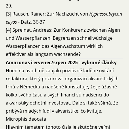
29.
[3] Rausch, Rainer: Zur Nachzucht von
Hyphessobrycon
eilyos -
Datz, 36-37
[4] Spreinat, Andreas: Zur Konkurenz zwischen Algen
und Wasserpflanzen: Begrenzen schnellwüchsige
Wasserpflanzen das Algenwachstum wirklich
effektiver als langsam wachsende?
Amazonas červenec/srpen 2025 - vybrané články
Hned na úvod mě zaujalo pozitivně laděné uvítání
redaktora, který pozoroval organizaci akvaristických
trhů v Německu a nadšeně konstatuje, že je úžasné
koľko svého času a svých financí sú nadšenci do
akvaristiky ochotní investovať. Dále si také všímá, že
pribývá mladých ľudí v akvaristike, čo kvituje.
Microphis deocata
Hlavním tématem tohoto čísla je skutočne veľmi