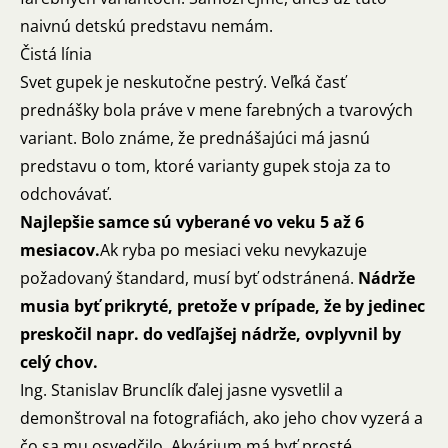
naivnú detskú predstavu nemám.
Čistá línia
Svet gupek je neskutočne pestrý. Veľká časť
prednášky bola práve v mene farebných a tvarových
variant. Bolo známe, že prednášajúci má jasnú
predstavu o tom, ktoré varianty gupek stoja za to
odchovávať.
Najlepšie samce sú vyberané vo veku 5 až 6
mesiacov.
Ak ryba po mesiaci veku nevykazuje
požadovaný štandard, musí byť odstránená.
Nádrže
musia byť prikryté, pretože v prípade, že by jedinec
preskočil napr. do vedľajšej nádrže, ovplyvnil by
celý chov.
Ing. Stanislav Brunclík ďalej jasne vysvetlil a
demonštroval na fotografiách, ako jeho chov vyzerá a
čo sa mu osvedčilo. Akvárium má byť prosté