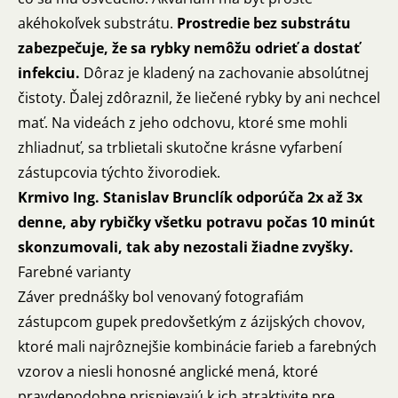
akéhokoľvek substrátu.
Prostredie bez substrátu
zabezpečuje, že sa rybky nemôžu odrieť a dostať
infekciu.
Dôraz je kladený na zachovanie absolútnej
čistoty. Ďalej zdôraznil, že liečené rybky by ani nechcel
mať. Na videách z jeho odchovu, ktoré sme mohli
zhliadnuť, sa trblietali skutočne krásne vyfarbení
zástupcovia týchto živorodiek.
Krmivo Ing. Stanislav Brunclík odporúča 2x až 3x
denne, aby rybičky všetku potravu počas 10 minút
skonzumovali, tak aby nezostali žiadne zvyšky.
Farebné varianty
Záver prednášky bol venovaný fotografiám
zástupcom gupek predovšetkým z ázijských chovov,
ktoré mali najrôznejšie kombinácie farieb a farebných
vzorov a niesli honosné anglické mená, ktoré
pravdepodobne prispievajú k ich atraktivite pre