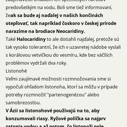
predovšetkým na vodu. Boli sme tiež informovaní,
že
ak sa bude aj naďalej v našich končinách
otepľovať, tak napríklad čoskoro v českej prírode
narazíme na brodiace Neocaridiny.
Také
Halocaridiny
to ale dotiahli najďalej, pretože sú
tak vysoko tolerantní, že ich v uzavretej nádobe vyslali
s korálovou vetvičkou do vesmíru, kde bez väčších
problémov vydržali dva roky.
Listonohé
Veľmi zaujímavé možnosti rozmnožovania sme si
vypočuli ohľadom listonoha, ktorí sa môžu v prípade
potreby rozmnožiť "partenogenézou" alebo
samobrezosťou.
V Ázii sa listonohové používajú na to, aby
konzumovali riasy. Ryžové políčka sa najprv
zatopia vodou a až potom, čo listonoži pole