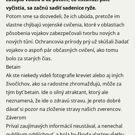
vyčistia, sa začnú sadiť sadenice ryže.
Potom sme sa dozvedeli, že ich ubúda, pretože im
vlastne chýbajú vojenské cvičenia, ktoré v oblastiach
pôsobenia vojakov zabezpečovali tvorbu nových a
nových tůní. Ochrancovia prírody prý už skúšali žiadať
vojakov o aspoň pár občasných cvičení, ako tomu
bolo za starých čias.
Betain
Ak ste niekedy videli fotografie kreviet alebo aj iných
živočíchov, ako sa radostne zhromažďujú, môže za
tým byť betain. Ide o silný atraktant, ktorý ale
neznamená, že ide o zdravú stravu. Je preto dobré
dávať si pozor na zloženie stravy našich zverencov.
Záverom
Príval zaujímavých informácií neustával, a nenechal
publikum oddýchnuť, a bola by škoda vlastne všetky