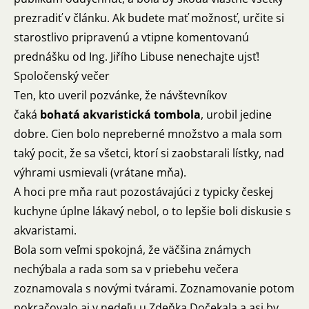
prezradiť v článku. Ak budete mať možnosť, určite si
starostlivo pripravenú a vtipne komentovanú
prednášku od Ing. Jiřího Libuse nenechajte ujsť!
Spoločenský večer
Ten, kto uveril pozvánke, že návštevníkov
čaká
bohatá akvaristická tombola
, urobil jedine
dobre. Cien bolo nepreberné množstvo a mala som
taký pocit, že sa všetci, ktorí si zaobstarali lístky, nad
výhrami usmievali (vrátane mňa).
A hoci pre mňa raut pozostávajúci z typicky českej
kuchyne úplne lákavý nebol, o to lepšie boli diskusie s
akvaristami.
Bola som veľmi spokojná, že väčšina známych
nechýbala a rada som sa v priebehu večera
zoznamovala s novými tvárami. Zoznamovanie potom
pokračovalo aj v nedeľu u Zdeňka Dočekala a asi by