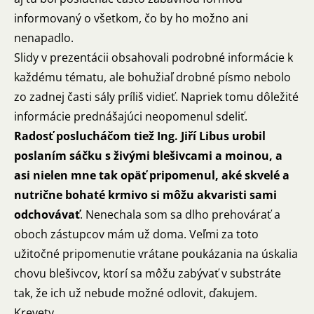
informovaný o všetkom, čo by ho možno ani
nenapadlo.
Slidy v prezentácii obsahovali podrobné informácie k
každému tématu, ale bohužiaľ drobné písmo nebolo
zo zadnej časti sály príliš vidieť. Napriek tomu dôležité
informácie prednášajúci neopomenul sdeliť.
Radosť poslucháčom tiež Ing. Jiří Libus urobil
poslaním sáčku s živými blešivcami a moinou, a
asi nielen mne tak opäť pripomenul, aké skvelé a
nutrične bohaté krmivo si môžu akvaristi sami
odchovávať
. Nenechala som sa dlho prehovárať a
oboch zástupcov mám už doma. Veľmi za toto
užitočné pripomenutie vrátane poukázania na úskalia
chovu blešivcov, ktorí sa môžu zabývať v substráte
tak, že ich už nebude možné odlovit, ďakujem.
Krevety