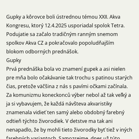
Gupky a kôrovce boli ústrednou témou
XXII. Akva
Kongresu
, ktorý 12.4.2025 usporiadal spolok Tetra.
Podujatie sa začalo tradičným ranným snemom
spolkov Akva CZ a pokračovalo popoludňajším
blokom odborných prednášok.
Gupky
Prvá prednáška bola vo znamení gupek a asi nielen
pre mňa bolo očakávanie tak trochu s patinou starých
čias, pretože väčšina z nás s pavími očkami začínala.
Za komunizmu koneckonců výber nebol až tak veľký a
ja si vybavujem, že každá návšteva akvaristiky
znamenala vidieť ten samý alebo obdobný farebný
odtieň týchto živorodiek. V detstve ma tak ani
nenapadlo, že by mohli tieto živorodky byť tiež v iných
farebných variantoch. Samozrejme, dnes už túto