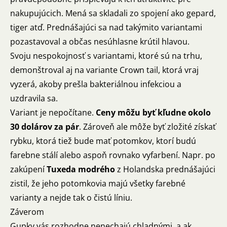
nakupujúcich. Mená sa skladali zo spojení ako gepard,
tiger atď. Prednášajúci sa nad takýmito variantami
pozastavoval a občas nesúhlasne krútil hlavou.
Svoju nespokojnosť s variantami, ktoré sú na trhu,
demonštroval aj na variante Crown tail, ktorá vraj
vyzerá, akoby prešla bakteriálnou infekciou a
uzdravila sa.
Variant je nepočítane.
Ceny môžu byť kľudne okolo
30 dolárov za pár
. Zároveň ale môže byť zložité získať
rybku, ktorá tiež bude mať potomkov, ktorí budú
farebne stálí alebo aspoň rovnako vyfarbení. Napr. po
zakúpení
Tuxeda modrého
z Holandska prednášajúci
zistil, že jeho potomkovia majú všetky farebné
varianty a nejde tak o čistú líniu.
Záverom
Gupky vás rozhodne nenechajú chladnými, a ak