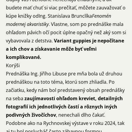
budete mať chuť si viac prečítať, môžete zauvažovať o
kúpe knižky od
Ing. Stanislava Brunclíka
Fenomén
modernej akvaristiky
. Vlastne, som po prednáške mala
ohľadom pávich očí pocit úplne opačný než aký som si
vybavovala z detstva.
Variant guppies je nepočítane
a ich chov a získavanie môže byť veľmi
komplikované.
Korýši
Prednáška Ing. Jiřího Libuse pre mňa bola už druhou
prednáškou na toto téma, ktorú som zhliadla. Po
začiatku, kedy nám bol predstavený obsah prednášky
na seba
zaujímavosti ohľadom kreviet, detailných
fotografií ich jednotlivých častí a rôznych iných
podivných živočíchov
, nenechali dlho čakať.
Podobne ako na Rychnovskej výstave v roku 2024, tak
aj tu bol poslucháč často zábavnou formou