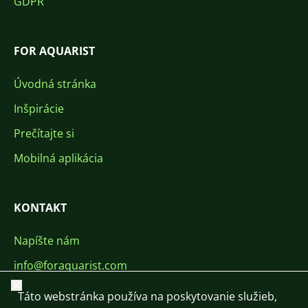
GDPR
FOR AQUARIST
Úvodná stránka
Inšpirácie
Prečítajte si
Mobilná aplikácia
KONTAKT
Napíšte nám
info@foraquarist.com
Zavrieť
+420 603 449 602
Táto webstránka používa na poskytovanie služieb,