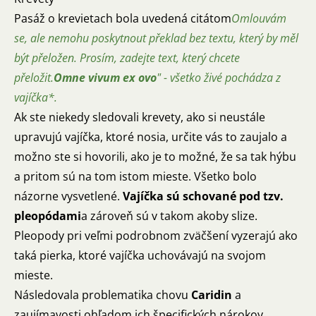
Pasáž o krevietach bola uvedená citátom
Omlouvám
se, ale nemohu poskytnout překlad bez textu, který by měl
být přeložen. Prosím, zadejte text, který chcete
přeložit.
Omne vivum ex ovo
" - všetko živé pochádza z
vajíčka*.
Ak ste niekedy sledovali krevety, ako si neustále
upravujú vajíčka, ktoré nosia, určite vás to zaujalo a
možno ste si hovorili, ako je to možné, že sa tak hýbu
a pritom sú na tom istom mieste. Všetko bolo
názorne vysvetlené.
Vajíčka sú schované pod tzv.
pleopódami
a zároveň sú v takom akoby slize.
Pleopody pri veľmi podrobnom zväčšení vyzerajú ako
taká pierka, ktoré vajíčka uchovávajú na svojom
mieste.
Následovala problematika chovu
Caridin
a
zaujímavosti ohľadom ich špecifických nárokov