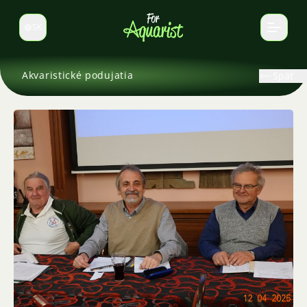
SK
Prepnúť jazyk
Akvaristické podujatia
Späť