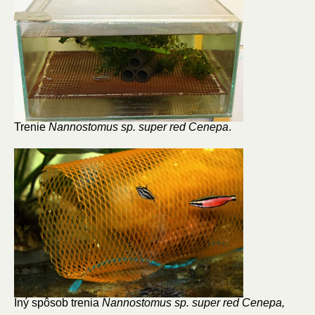
Trenie
Nannostomus sp. super red Cenepa
.
Iný spôsob trenia
Nannostomus sp. super red Cenepa,