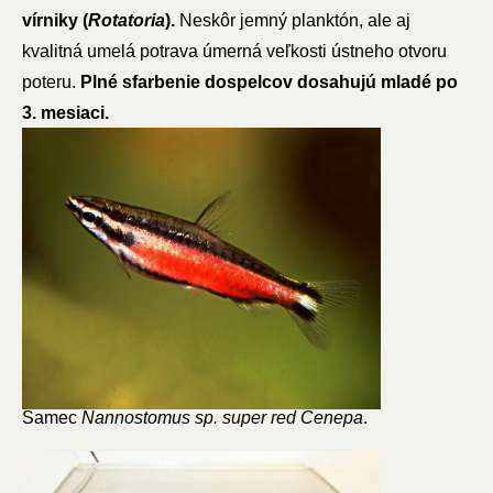
vírniky (
Rotatoria
).
Neskôr jemný planktón, ale aj
kvalitná umelá potrava úmerná veľkosti ústneho otvoru
poteru.
Plné sfarbenie dospelcov dosahujú mladé po
3. mesiaci.
Samec
Nannostomus sp. super red Cenepa
.