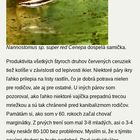
Nannostomus sp. super red Cenepa
dospelá samička.
Produktivita všetkých štyroch druhov červených ceruziek
tiež kolíše v závislosti od lepivosti ikier. Niektoré páry ikry
ľahko prilepia na listy rastlín, čo je dobrá potrava nielen
pre rodičov, ale aj pre ostatné. U iných párov som
pozoroval, ako ľahko niektoré vajíčka prepadnú trecou
mriežkou a sú tak chránené pred kanibalizmom rodičov.
Pamätám si, ako som v 60. rokoch začal chovať
marginátky. Z prvých trení som mal 3-8 mladých, asi o 3-4
roky neskôr 80-100 bez problémov. Myslím si, že s týmito