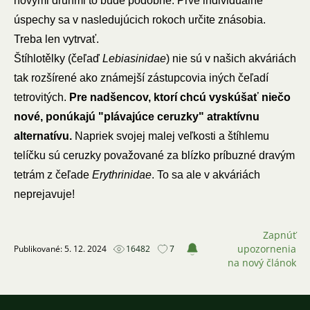
novými druhmi to bude podobné. Prvé individuálne
úspechy sa v nasledujúcich rokoch určite znásobia.
Treba len vytrvať.
Štíhlotělky (čeľaď
Lebiasinidae
) nie sú v našich akváriách
tak rozšírené ako známejší zástupcovia iných čeľadí
tetrovitých.
Pre nadšencov, ktorí chcú vyskúšať niečo
nové, ponúkajú "plávajúce ceruzky" atraktívnu
alternatívu.
Napriek svojej malej veľkosti a štíhlemu
telíčku sú ceruzky považované za blízko príbuzné dravým
tetrám z čeľade
Erythrinidae
. To sa ale v akváriách
neprejavuje!
Zapnúť
upozornenia
Publikované: 5. 12. 2024
16482
7
na nový článok