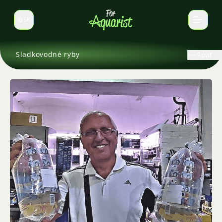
SK
Prepnúť jazyk
Sladkovodné ryby
Späť