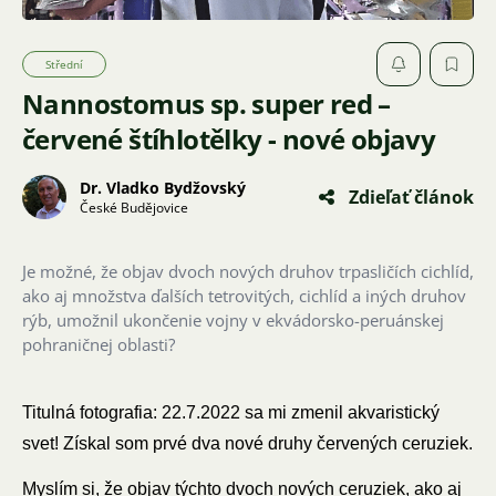
Střední
Nannostomus sp. super red –
červené štíhlotělky - nové objavy
Dr. Vladko Bydžovský
Zdieľať článok
České Budějovice
Je možné, že objav dvoch nových druhov trpasličích cichlíd,
ako aj množstva ďalších tetrovitých, cichlíd a iných druhov
rýb, umožnil ukončenie vojny v ekvádorsko-peruánskej
pohraničnej oblasti?
Titulná fotografia: 22.7.2022 sa mi zmenil akvaristický
svet! Získal som prvé dva nové druhy červených ceruziek.
Myslím si, že objav týchto dvoch nových ceruziek, ako aj