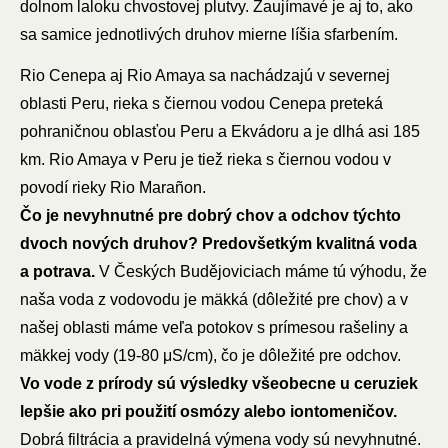
dolnom laloku chvostovej plutvy. Zaujímavé je aj to, ako
sa samice jednotlivých druhov mierne líšia sfarbením.
Rio Cenepa aj Rio Amaya sa nachádzajú v severnej
oblasti Peru, rieka s čiernou vodou Cenepa preteká
pohraničnou oblasťou Peru a Ekvádoru a je dlhá asi 185
km. Rio Amaya v Peru je tiež rieka s čiernou vodou v
povodí rieky Rio Marañon.
Čo je nevyhnutné pre dobrý chov a odchov týchto
dvoch nových druhov? Predovšetkým kvalitná voda
a potrava.
V Českých Budějoviciach máme tú výhodu, že
naša voda z vodovodu je mäkká (dôležité pre chov) a v
našej oblasti máme veľa potokov s prímesou rašeliny a
mäkkej vody (19-80 μS/cm), čo je dôležité pre odchov.
Vo vode z prírody sú výsledky všeobecne u ceruziek
lepšie ako pri použití osmózy alebo iontomeničov.
Dobrá filtrácia a pravidelná výmena vody sú nevyhnutné.