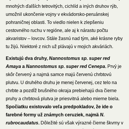
mnohých ďalších tetrovitých, cichlíd a iných druhov rýb,
umožnil ukončenie vojny v ekvádorsko-peruánskej
pohraničnej oblasti. To viedlo nielen k zlepšeniu
cestovného ruchu v regióne, ale aj k nárastu počtu
akvaristov – lovcov. Stále žasnú nad tým, aké krásne ryby
tu žijú. Niektoré z nich už plávajú v mojich akváriách.
Existujú dva druhy,
Nannostomus sp. super red
Amaya
a
Nannostomus sp. super red Cenepa
.
Prvý je
skôr červený a najmä samce majú červenú chrbtovú
plutvu. U druhého druhu je menej červenej, cez telo na
chrbte a pozdĺž brušného okraja prebiehajú dva čierne
pruhy a chrbtová plutva je priesvitná alebo mierne biela.
Spočiatku existovalo veľa predpokladov, že ide o
farebné formy už známych ceruziek, najmä
N.
rubrocaudatus
.
Dôležité sú však výrazné čierne škvrny v