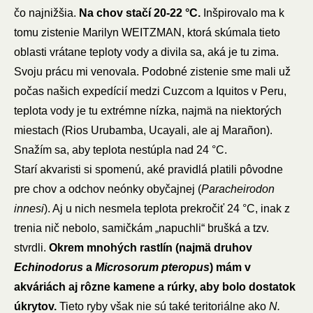
čo najnižšia.
Na chov stačí 20-22 °C.
Inšpirovalo ma k
tomu zistenie Marilyn WEITZMAN, ktorá skúmala tieto
oblasti vrátane teploty vody a divila sa, aká je tu zima.
Svoju prácu mi venovala. Podobné zistenie sme mali už
počas našich expedícií medzi Cuzcom a Iquitos v Peru,
teplota vody je tu extrémne nízka, najmä na niektorých
miestach (Rios Urubamba, Ucayali, ale aj Marañon).
Snažím sa, aby teplota nestúpla nad 24 °C.
Starí akvaristi si spomenú, aké pravidlá platili pôvodne
pre chov a odchov neónky obyčajnej (
Paracheirodon
innesi
). Aj u nich nesmela teplota prekročiť 24 °C, inak z
trenia nič nebolo, samičkám „napuchli“ brušká a tzv.
stvrdli.
Okrem mnohých rastlín (najmä druhov
Echinodorus
a
Microsorum pteropus
) mám v
akváriách aj rôzne kamene a rúrky, aby bolo dostatok
úkrytov.
Tieto ryby však nie sú také teritoriálne ako
N.