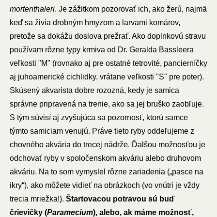
mortenthaleri
. Je zážitkom pozorovať ich, ako žerú, najmä
keď sa živia drobným hmyzom a larvami komárov,
pretože sa dokážu doslova prežrať. Ako doplnkovú stravu
používam rôzne typy krmiva od Dr. Geralda Bassleera
veľkosti "M" (rovnako aj pre ostatné tetrovité, pancierníčky
aj juhoamerické cichlidky, vrátane veľkosti "S" pre poter).
Skúsený akvarista dobre rozozná, kedy je samica
správne pripravená na trenie, ako sa jej bruško zaobľuje.
S tým súvisí aj zvyšujúca sa pozornosť, ktorú samce
týmto samiciam venujú. Práve tieto ryby oddeľujeme z
chovného akvária do trecej nádrže. Ďalšou možnosťou je
odchovať ryby v spoločenskom akváriu alebo druhovom
akváriu. Na to som vymyslel rôzne zariadenia („pasce na
ikry“), ako môžete vidieť na obrázkoch (vo vnútri je vždy
trecia mriežka!).
Štartovacou potravou sú buď
črievičky (
Paramecium
), alebo, ak máme možnosť,