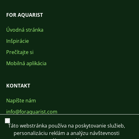
FOR AQUARIST
Úvodná stránka
Inšpirácie
Prečítajte si
Mobilná aplikácia
KONTAKT
Napíšte nám
info@foraquarist.com
Zavrieť
+420 603 449 602
Táto webstránka používa na poskytovanie služieb,
personalizáciu reklám a analýzu návštevnosti