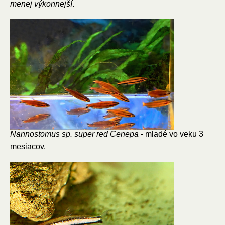
menej výkonnejší
.
Nannostomus sp. super red Cenepa
- mladé vo veku 3
mesiacov.