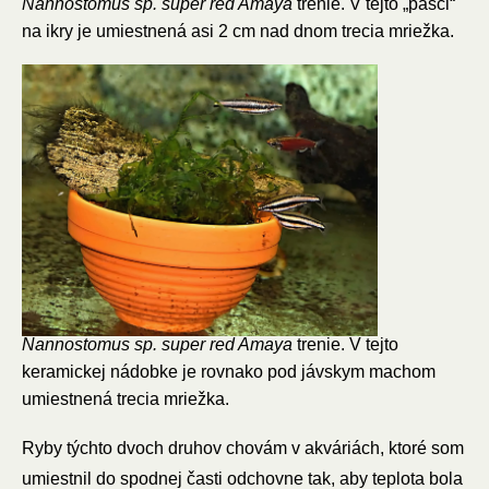
Nannostomus sp. super red Amaya
trenie. V tejto „pasci“
na ikry je umiestnená asi 2 cm nad dnom trecia mriežka.
Nannostomus sp. super red Amaya
trenie. V tejto
keramickej nádobke je rovnako pod jávskym machom
umiestnená trecia mriežka.
Ryby týchto dvoch druhov chovám v akváriách, ktoré som
umiestnil do spodnej časti odchovne tak, aby teplota bola