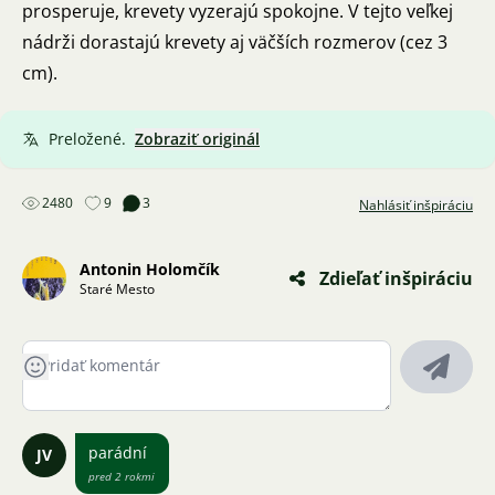
prosperuje, krevety vyzerajú spokojne. V tejto veľkej
nádrži dorastajú krevety aj väčších rozmerov (cez 3
cm).
Preložené.
Zobraziť originál
2480
9
3
Nahlásiť inšpiráciu
Antonin Holomčík
Zdieľať inšpiráciu
Staré Mesto
parádní
JV
pred 2 rokmi