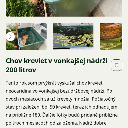
Chov kreviet v vonkajšej nádrži
200 litrov
Tento rok som prvýkrát vyskúšal chov kreviet
neocaridina vo vonkajšej bezúdržbovej nádrži. Po
dvoch mesiacoch sa už krevety množia. Počiatočný
stav pri založení bol 50 kreviet, teraz ich odhadujem
na približne 180. Ďalšie fotky budú pridané približne
po troch mesiacoch od založenia. Nádrž dobre