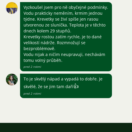
Vyzkoušel jsem pro ně obyčejné podmínky.
Vodu prakticky neměním, krmim jednou
týdne. Krevetky se živí spíše jen rasou
utvorenou ze sluníčka. Teplota je v těchto
dnech kolem 29 stupňů.
Krevetky rostou zatím rychle, je to dané
velikostí nádrže. Rozmnožují se
bezproblémově.
Vodu nijak a ničím neupravuji, nechávám
tomu volný průběh.
pred 2 rokmi
To je skvělý nápad a vypadá to dobře. Je
👍
skvělé, že se jim tam daří
pred 2 rokmi