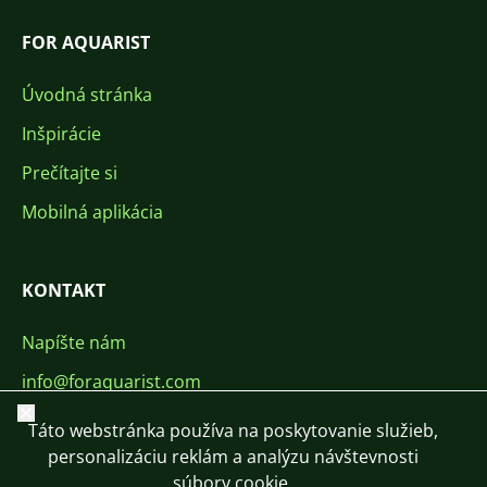
FOR AQUARIST
Úvodná stránka
Inšpirácie
Prečítajte si
Mobilná aplikácia
KONTAKT
Napíšte nám
info@foraquarist.com
Zavrieť
+420 603 449 602
Táto webstránka používa na poskytovanie služieb,
personalizáciu reklám a analýzu návštevnosti
súbory cookie.