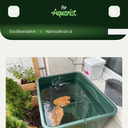
SK
Prepnúť jazyk
Sladkovodné
Nanoakváriá
Späť