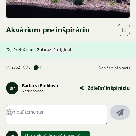
Akvárium pre inšpiráciu
Preložené.
Zobraziť originál
2062
3
1
Nahlásiť inšpiráciu
Barbora Pudilová
Zdieľať inšpiráciu
BP
Nedrahovice
Moc pěkné, krásně barevné...