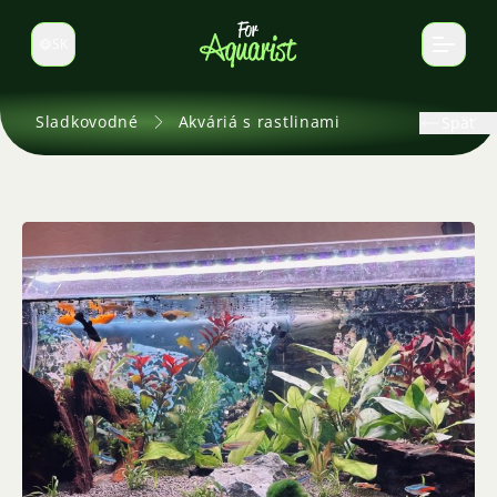
SK
Prepnúť jazyk
Sladkovodné
Akváriá s rastlinami
Späť