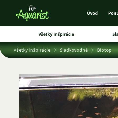
Úvod
Pon
Všetky inšpirácie
Sl
Všetky inšpirácie
Sladkovodné
Biotop