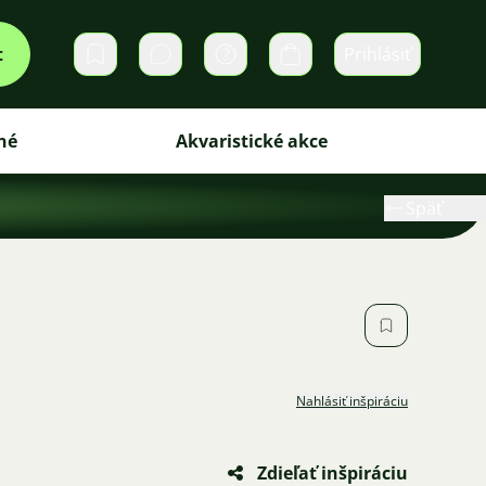
t
Prihlásiť
Súkromné správy
Košík
né
Akvaristické akce
Späť
Nahlásiť inšpiráciu
Zdieľať inšpiráciu