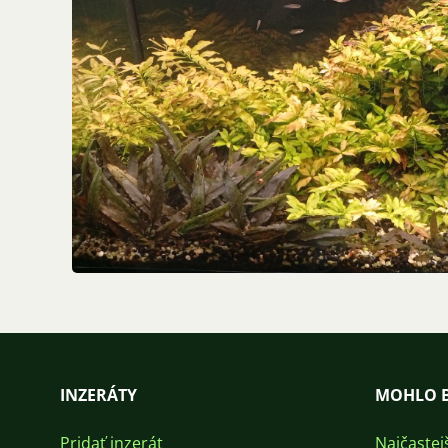
INZERÁTY
MOHLO B
Pridať inzerát
Najčastej