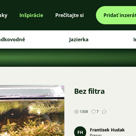
uky
Inšpirácie
Prečítajte si
Pridať inzerá
adkovodné
Jazierka
I
Bez filtra
1308
7
Frantisek Hudak
FH
Presov