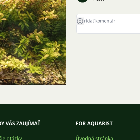
Y VÁS ZAUJÍMAŤ
FOR AQUARIST
šie otázky
Úvodná stránka