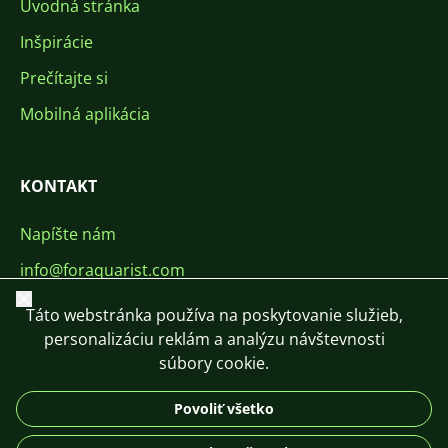
Úvodná stránka
Inšpirácie
Prečítajte si
Mobilná aplikácia
KONTAKT
Napíšte nám
info@foraquarist.com
Zavrieť
+420 603 449 602
Táto webstránka používa na poskytovanie služieb,
personalizáciu reklám a analýzu návštevnosti
súbory cookie.
Povoliť všetko
CS
SK
EN
PL
DE