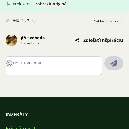
Preložené.
Zobraziť originál
1948
7
Nahlásiť inšpiráciu
Jiří Svoboda
Zdieľať inšpiráciu
Kutná Hora
INZERÁTY
Pridať inzerát