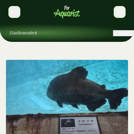
SK
Prepnúť jazyk
Sladkovodné
Späť