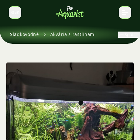
SK
Prepnúť jazyk
Sladkovodné
Akváriá s rastlinami
Späť