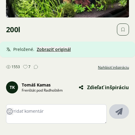
200l
Preložené.
Zobraziť originál
1553
7
Nahlásiť inšpiráciu
Tomáš Kamas
Zdieľať inšpiráciu
TK
Frenštát pod Radhoštěm