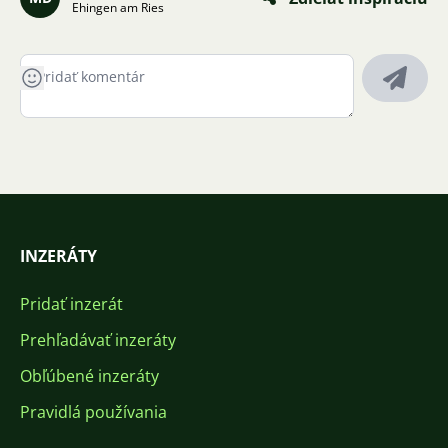
Ehingen am Ries
INZERÁTY
Pridať inzerát
Prehľadávať inzeráty
Obľúbené inzeráty
Pravidlá používania