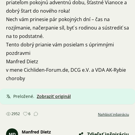
priateľom pokojnú adventnú dobu, šťastné Vianoce a
dobrý štart do nového roka!
Nech vám prinesie pár pokojných dní – čas na
rozjímanie, načerpanie síl, byť s rodinou a sústrediť sa
na to podstatné.
Tento dobrý prianie vám posielam s úprimnými
pozdravmi
Manfred Dietz
v mene Cichliden-Forum.de, DCG e.V. a VDA AK-Rybie
choroby
Preložené.
Zobraziť originál
2952
6
Nahlásiť inšpiráciu
Manfred Dietz
Zdieľať inšpiráciu
MD