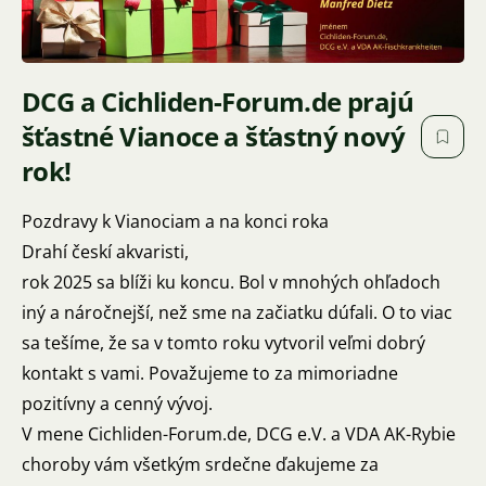
DCG a Cichliden-Forum.de prajú
šťastné Vianoce a šťastný nový
rok!
Pozdravy k Vianociam a na konci roka
Drahí českí akvaristi,
rok 2025 sa blíži ku koncu. Bol v mnohých ohľadoch
iný a náročnejší, než sme na začiatku dúfali. O to viac
sa tešíme, že sa v tomto roku vytvoril veľmi dobrý
kontakt s vami. Považujeme to za mimoriadne
pozitívny a cenný vývoj.
V mene Cichliden-Forum.de, DCG e.V. a VDA AK-Rybie
choroby vám všetkým srdečne ďakujeme za