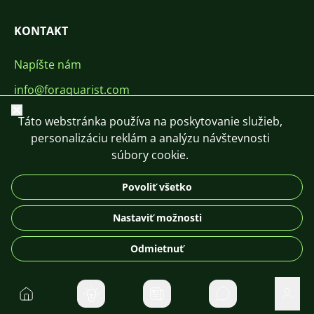
KONTAKT
Napíšte nám
info@foraquarist.com
Zavrieť
+420 603 449 602
Táto webstránka používa na poskytovanie služieb,
personalizáciu reklám a analýzu návštevnosti
súbory cookie.
Povoliť všetko
CS
SK
EN
PL
DE
Nastaviť možnosti
© 2026 For Aquarist
Odmietnuť
Domov
Súkromné správ
Použí