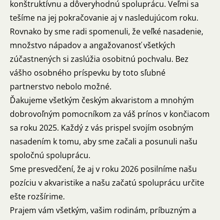
konštruktívnu a dôveryhodnú spoluprácu. Veľmi sa
tešíme na jej pokračovanie aj v nasledujúcom roku.
Rovnako by sme radi spomenuli, že veľké nasadenie,
množstvo nápadov a angažovanosť všetkých
zúčastnených si zaslúžia osobitnú pochvalu. Bez
vášho osobného príspevku by toto sľubné
partnerstvo nebolo možné.
Ďakujeme všetkým českým akvaristom a mnohým
dobrovoľným pomocníkom za váš prínos v končiacom
sa roku 2025. Každý z vás prispel svojím osobným
nasadením k tomu, aby sme začali a posunuli našu
spoločnú spoluprácu.
Sme presvedčení, že aj v roku 2026 posilníme našu
pozíciu v akvaristike a našu začatú spoluprácu určite
ešte rozšírime.
Prajem vám všetkým, vašim rodinám, príbuzným a