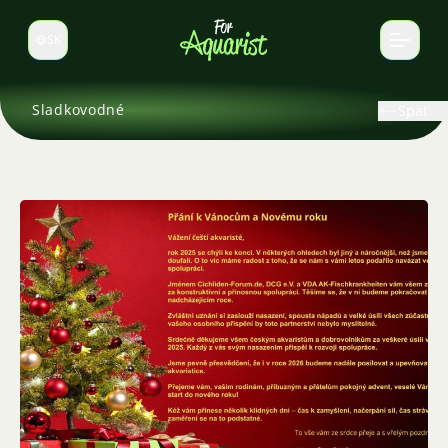
SK
Prepnúť jazyk
Sladkovodné
Späť