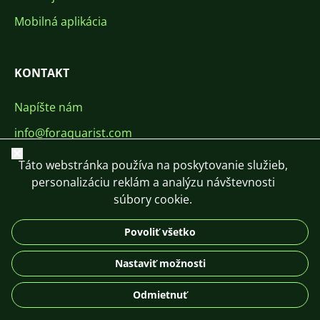
Mobilná aplikácia
KONTAKT
Napíšte nám
info@foraquarist.com
Zavrieť
+420 603 449 602
Táto webstránka používa na poskytovanie služieb,
personalizáciu reklám a analýzu návštevnosti
súbory cookie.
Povoliť všetko
CS
SK
EN
PL
DE
Nastaviť možnosti
© 2026 For Aquarist
Odmietnuť