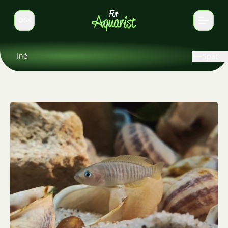
SK
Prepnúť jazyk
Iné
Späť