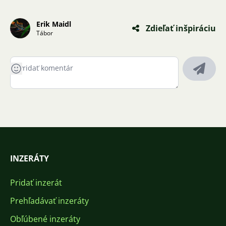
Erik Maidl
Zdieľať inšpiráciu
Tábor
INZERÁTY
Pridať inzerát
Prehľadávať inzeráty
Obľúbené inzeráty