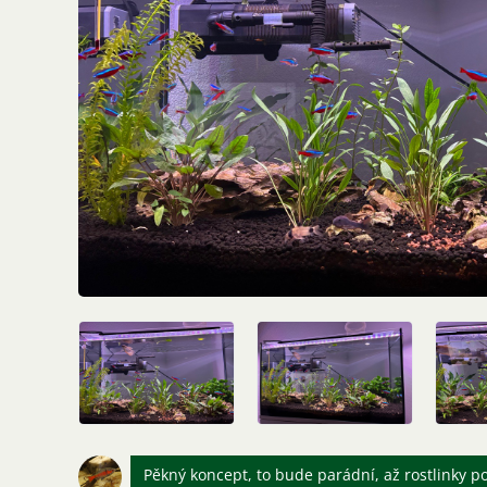
Pěkný koncept, to bude parádní, až rostlinky p