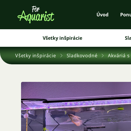
Úvod
Pon
Všetky inšpirácie
Sl
Všetky inšpirácie
Sladkovodné
Akváriá s