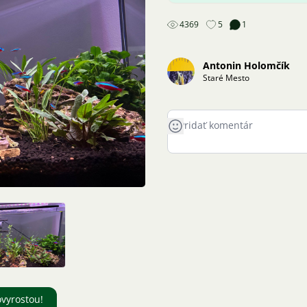
4369
5
1
Antonin Holomčík
Staré Mesto
ovyrostou!