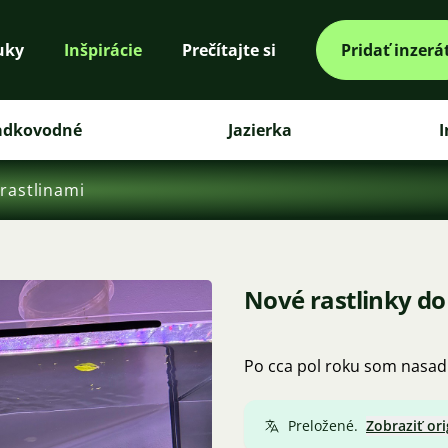
uky
Inšpirácie
Prečítajte si
Pridať inzerá
adkovodné
Jazierka
I
 rastlinami
Nové rastlinky d
Po cca pol roku som nasadi
Preložené.
Zobraziť ori