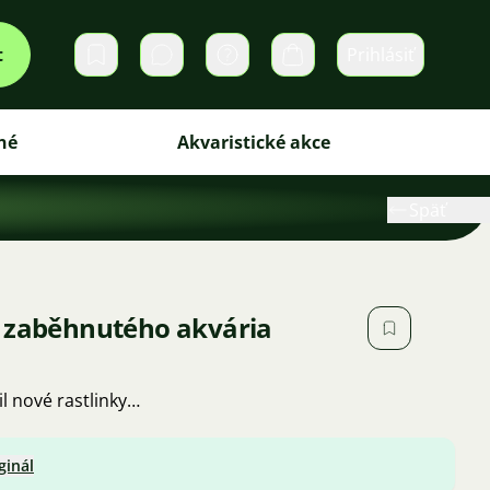
t
Prihlásiť
Súkromné správy
Košík
né
Akvaristické akce
Späť
o zaběhnutého akvária
l nové rastlinky…
ginál