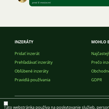
pred 8 mesiacmi
INZERÁTY
MOHLO B
Pridať inzerát
Najčastej
Prehľadávať inzeráty
Prečo inz
Obľúbené inzeráty
Obchodn
Pravidlá používania
GDPR
Zavrieť
Táto webstránka používa na poskytovanie služieb, person