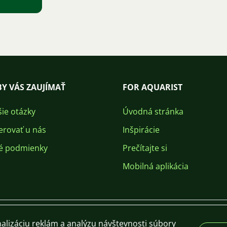
Y VÁS ZAUJÍMAŤ
FOR AQUARIST
šie otázky
Úvodná stránka
erovať u nás
Inšpirácie
é podmienky
Prečítajte si
Mobilná aplikácia
alizáciu reklám a analýzu návštevnosti súbory