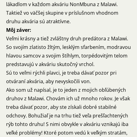
lákadlom v každom akváriu NonMbuna z Malawi.
Taktiež vo väčšej skupine v príslušnom vhodnom
druhu akvária sú atraktívne.
Môj záver:
Veľmi krásny a tiež zvláštny druh predátora z Malawi.
So svojím zlatisto žltým, lesklým sfarbením, modravou
hlavou samcov a svojim štíhlym, torpédovitým telom
predstavujú v akváriu skutočný vrchol.
Sú to veľmi rýchli plavci, je treba dávať pozor pri
otváraní akvária, aby nevyskočili von.
Ako som už napísal, je to jeden z mojich obľúbených
druhov z Malawi. Chovám ich už mnoho rokov. Je však
treba dávať pozor, aby ste získali dobré stabilné
odchovy. Bohužiaľ je na trhu tiež veľa prešľachtených
rýb tohto druhu! S nimi obvykle v akváriu vznikajú iba
veľké problémy! Ktoré potom vedú k veľkým stratám,