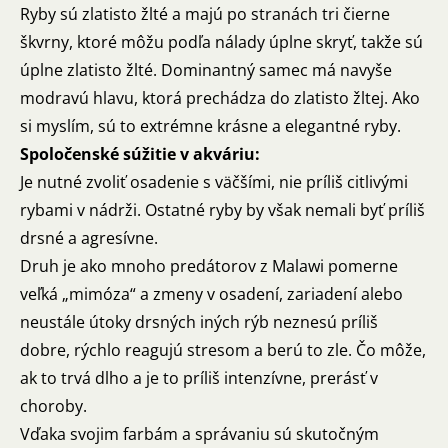
Ryby sú zlatisto žlté a majú po stranách tri čierne
škvrny, ktoré môžu podľa nálady úplne skryť, takže sú
úplne zlatisto žlté. Dominantný samec má navyše
modravú hlavu, ktorá prechádza do zlatisto žltej. Ako
si myslím, sú to extrémne krásne a elegantné ryby.
Spoločenské súžitie v akváriu:
Je nutné zvoliť osadenie s väčšími, nie príliš citlivými
rybami v nádrži. Ostatné ryby by však nemali byť príliš
drsné a agresívne.
Druh je ako mnoho predátorov z Malawi pomerne
veľká „mimóza“ a zmeny v osadení, zariadení alebo
neustále útoky drsných iných rýb neznesú príliš
dobre, rýchlo reagujú stresom a berú to zle. Čo môže,
ak to trvá dlho a je to príliš intenzívne, prerásť v
choroby.
Vďaka svojim farbám a správaniu sú skutočným