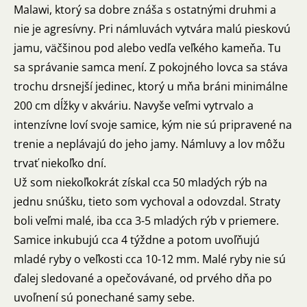
Malawi, ktorý sa dobre znáša s ostatnými druhmi a
nie je agresívny. Pri námluvách vytvára malú pieskovú
jamu, väčšinou pod alebo vedľa veľkého kameňa. Tu
sa správanie samca mení. Z pokojného lovca sa stáva
trochu drsnejší jedinec, ktorý u mňa bráni minimálne
200 cm dĺžky v akváriu. Navyše veľmi vytrvalo a
intenzívne loví svoje samice, kým nie sú pripravené na
trenie a neplávajú do jeho jamy. Námluvy a lov môžu
trvať niekoľko dní.
Už som niekoľkokrát získal cca 50 mladých rýb na
jednu snúšku, tieto som vychoval a odovzdal. Straty
boli veľmi malé, iba cca 3-5 mladých rýb v priemere.
Samice inkubujú cca 4 týždne a potom uvoľňujú
mladé ryby o veľkosti cca 10-12 mm. Malé ryby nie sú
ďalej sledované a opečovávané, od prvého dňa po
uvoľnení sú ponechané samy sebe.