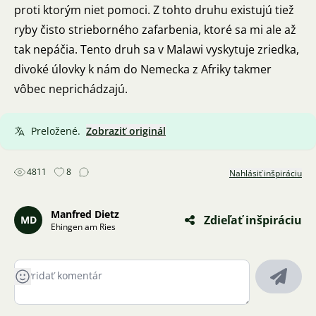
proti ktorým niet pomoci. Z tohto druhu existujú tiež
ryby čisto strieborného zafarbenia, ktoré sa mi ale až
tak nepáčia. Tento druh sa v Malawi vyskytuje zriedka,
divoké úlovky k nám do Nemecka z Afriky takmer
vôbec neprichádzajú.
Preložené.
Zobraziť originál
4811
8
Nahlásiť inšpiráciu
Manfred Dietz
Zdieľať inšpiráciu
MD
Ehingen am Ries