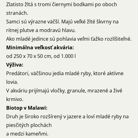
Zlatisto žltá s tromi čiernymi bodkami po oboch
stranách.
Samci sú výrazne väčší. Majú veľké žlté škvrny na
ritnej plutve a modravú hlavu.
Ako mladé jedince sú pohlavia veľmi ťažko rozlíšiteľné.
Minimálna veľkosť akvária:
od 250 x 70 x 50 cm, od 1.000 l
Výživa:
Predátori, väčšinou jedia mladé ryby, ktoré aktívne
lovia.
V akváriu prijímajú vločky, granule, mrazené a živé
krmivo.
Biotop v Malawi:
Druh je široko rozšírený v jazere a loví mladé ryby na
piesčitých plochách
a medzi kameňmi.