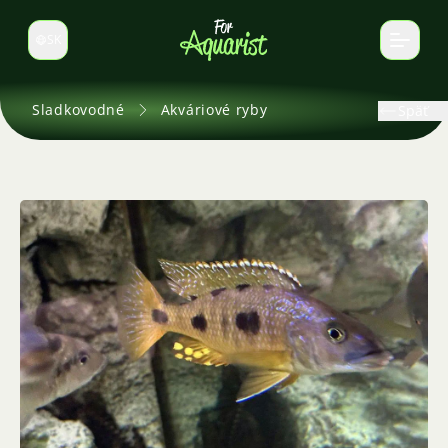
SK
Prepnúť jazyk
Sladkovodné
Akváriové ryby
Späť