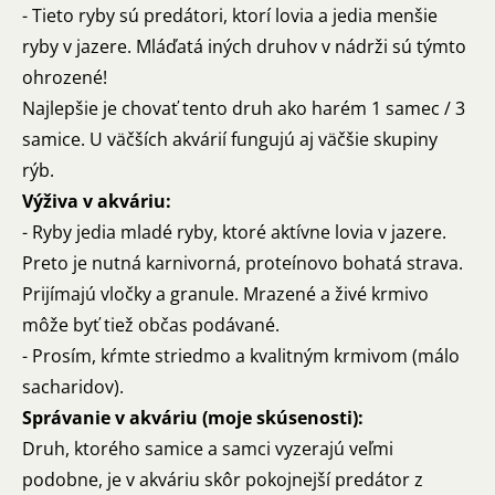
- Tieto ryby sú predátori, ktorí lovia a jedia menšie
ryby v jazere. Mláďatá iných druhov v nádrži sú týmto
ohrozené!
Najlepšie je chovať tento druh ako harém 1 samec / 3
samice. U väčších akvárií fungujú aj väčšie skupiny
rýb.
Výživa v akváriu:
- Ryby jedia mladé ryby, ktoré aktívne lovia v jazere.
Preto je nutná karnivorná, proteínovo bohatá strava.
Prijímajú vločky a granule. Mrazené a živé krmivo
môže byť tiež občas podávané.
- Prosím, kŕmte striedmo a kvalitným krmivom (málo
sacharidov).
Správanie v akváriu (moje skúsenosti):
Druh, ktorého samice a samci vyzerajú veľmi
podobne, je v akváriu skôr pokojnejší predátor z