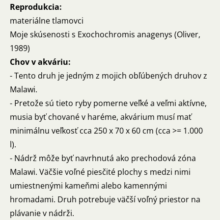
Reprodukcia:
materiálne tlamovci
Moje skúsenosti s Exochochromis anagenys (Oliver,
1989)
Chov v akváriu:
- Tento druh je jedným z mojich obľúbených druhov z
Malawi.
- Pretože sú tieto ryby pomerne veľké a veľmi aktívne,
musia byť chované v haréme, akvárium musí mať
minimálnu veľkosť cca 250 x 70 x 60 cm (cca >= 1.000
l).
- Nádrž môže byť navrhnutá ako prechodová zóna
Malawi. Väčšie voľné piesčité plochy s medzi nimi
umiestnenými kameňmi alebo kamennými
hromadami. Druh potrebuje väčší voľný priestor na
plávanie v nádrži.