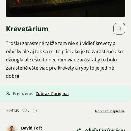
Krevetárium
Trošku zarastené takže tam nie sú vidieť krevety a
rybičky ale aj tak sa mi to páči ako je to zarastené ako
džungľa ale ešte to nechám viac zarásť aby to bolo
zarastené ešte viac pre krevety a ryby to je jediné
dobré
Preložené.
Zobraziť originál
4120
5
Nahlásiť inšpiráciu
David Fořt
Zdieľať inšpiráciu