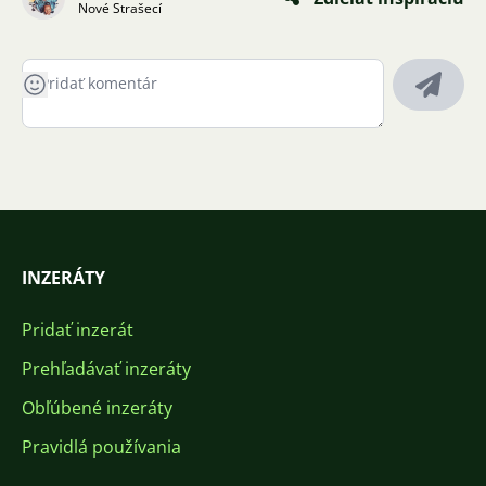
Nové Strašecí
INZERÁTY
Pridať inzerát
Prehľadávať inzeráty
Obľúbené inzeráty
Pravidlá používania