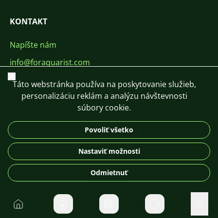
KONTAKT
Napíšte nám
info@foraquarist.com
Zavrieť
+420 603 449 602
Táto webstránka používa na poskytovanie služieb,
personalizáciu reklám a analýzu návštevnosti
súbory cookie.
Povoliť všetko
CS
SK
EN
PL
DE
Nastaviť možnosti
© 2026 For Aquarist
Odmietnuť
Domov
Súkromné správ
Použí