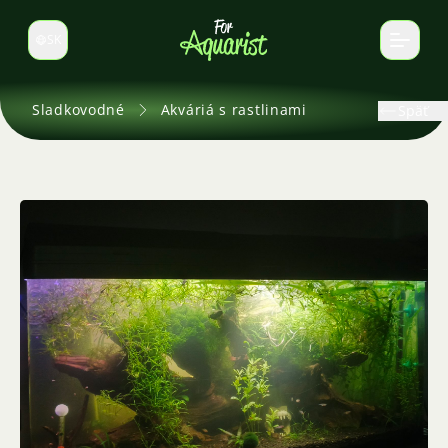
SK
Prepnúť jazyk
Sladkovodné
Akváriá s rastlinami
Späť