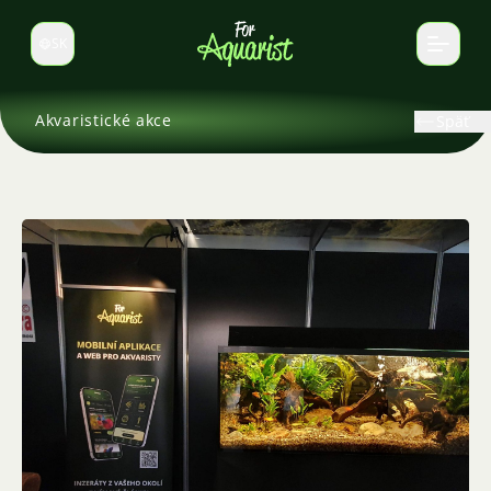
SK
Prepnúť jazyk
Akvaristické akce
Späť