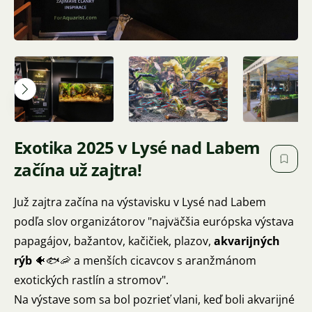
Exotika 2025 v Lysé nad Labem
začína už zajtra!
Juž zajtra začína na výstavisku v Lysé nad Labem
podľa slov organizátorov "najväčšia európska výstava
papagájov, bažantov, kačičiek, plazov,
akvarijných
rýb
🐠🐟🦐 a menších cicavcov s aranžmánom
exotických rastlín a stromov".
Na výstave som sa bol pozrieť vlani, keď boli akvarijné