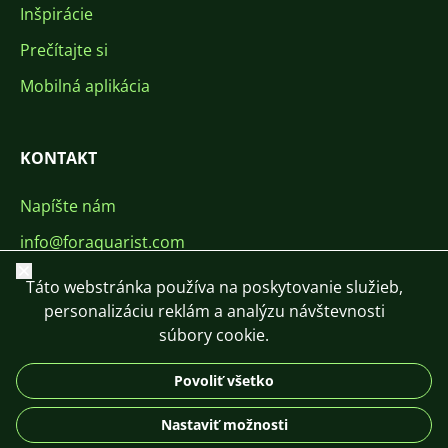
Inšpirácie
Prečítajte si
Mobilná aplikácia
KONTAKT
Napíšte nám
info@foraquarist.com
Zavrieť
+420 603 449 602
Táto webstránka používa na poskytovanie služieb,
personalizáciu reklám a analýzu návštevnosti
súbory cookie.
Povoliť všetko
CS
SK
EN
PL
DE
Nastaviť možnosti
© 2026 For Aquarist