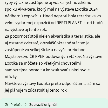
ryby výrazne zastúpené aj vďaka rychnovskému
spolku Akva-tera, ktorý mal na výstave Exotika 2024
nádhernú expozíciu. Hneď naproti bola teraristika vo
veľmi vydarenej expozícii od REPTI PLANET, ktorí budú
na výstave aj tento rok.
Za pozornosť stojí nielen akvaristika a teraristika, ale
aj ostatné zvieratá, obzvlášť okrasné vtáctvo je
zastúpené vo veľkej šírke a navyše prebehne
Majstrovstvo ČR KPEP bodovaných vtákov. Na výstave
Exotika sa môžete so všetkými chovateľmi
samozrejme poradiť a konzultovať s nimi svoje
otázky.
Návštevu výstavy Exotika preto odporúčam a sám sa
jej plánujem zúčastniť aj tento rok.
Preložené.
Zobraziť originál