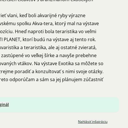
eť vlani, keď boli akvarijné ryby výrazne
vskému spolku Akva-tera, ktorý mal na výstave
zíciu. Hneď naproti bola teraristika vo veľmi
I PLANET, ktorí budú na výstave aj tento rok.
varistika a teraristika, ale aj ostatné zvieratá,
e zastúpené vo veľkej šírke a navyše prebehne
vaných vtákov. Na výstave Exotika sa môžete so
ejme poradiť a konzultovať s nimi svoje otázky.
preto odporúčam a sám sa jej plánujem zúčastniť
ginál
Nahlásiť inšpiráciu