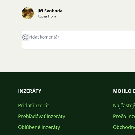
Jiří Svoboda
Kutná Hora
INZERÁTY
MOHLO B
Pridať inzerát
Najčastej
Prehľadávať inzeráty
Prečo inz
Obľúbené inzeráty
Obchodn