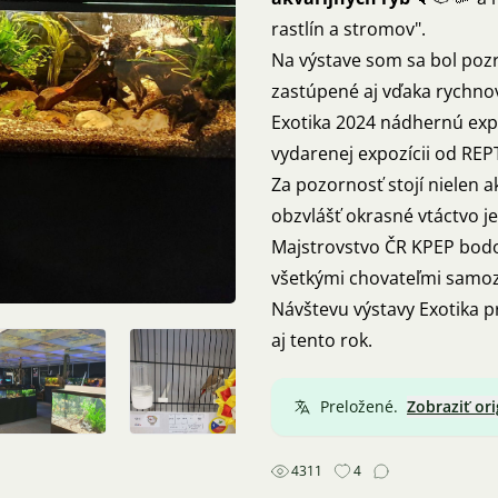
rastlín a stromov".
Na výstave som sa bol pozri
zastúpené aj vďaka rychno
Exotika 2024 nádhernú expo
vydarenej expozícii od REPT
Za pozornosť stojí nielen ak
obzvlášť okrasné vtáctvo j
Majstrovstvo ČR KPEP bodo
všetkými chovateľmi samozr
Návštevu výstavy Exotika 
aj tento rok.
Preložené.
Zobraziť ori
4311
4