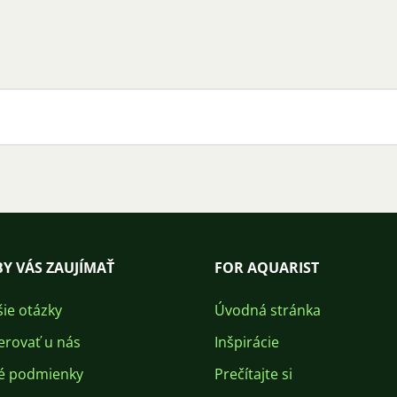
Y VÁS ZAUJÍMAŤ
FOR AQUARIST
šie otázky
Úvodná stránka
erovať u nás
Inšpirácie
é podmienky
Prečítajte si