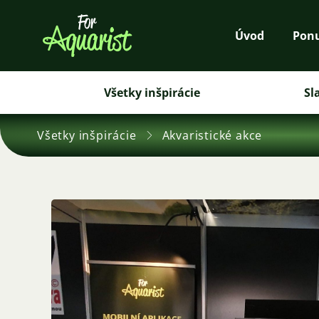
Úvod
Pon
Všetky inšpirácie
Sl
Všetky inšpirácie
Akvaristické akce