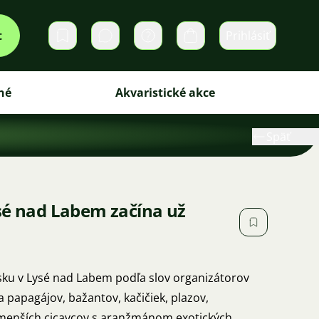
t
Prihlásiť
Súkromné správy
Košík
né
Akvaristické akce
Späť
sé nad Labem začína už
visku v Lysé nad Labem podľa slov organizátorov
 papagájov, bažantov, kačičiek, plazov,
menších cicavcov s aranžmánom exotických