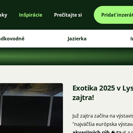
uky
Inšpirácie
Prečítajte si
Pridať inzerá
adkovodné
Jazierka
I
Exotika 2025 v Ly
zajtra!
Juž zajtra začína na výsta
"najväčšia európska výstava
akvarijných rýb
🐠🐟🦐 a 