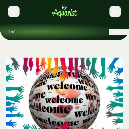
SK
Prepnúť jazyk
Iné
Späť