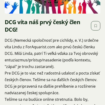
DCG víta náš prvý český člen
DCG!
DCG (Nemecká spoločnosť pre cichlidy, e. V.) srdečne
víta Lindu z
ForAquarist.com
ako prvú českú členku
DCG. Milá Linda, patrí Ti veľká vďaka za Tvoj obrovský
entuziazmus/prístup/nasadenie (podľa kontextu,
"zápal" je trochu zastarané).
Pre DCG je to viac než radostná udalosť a pocta získať
českých členov. Tešíme sa na ďalších českých členov.
DCG je pripravená na ďalšie prehĺbenie a rozšírenie
nadviazanej českej spolupráce.
Tešíme sa na budúce online stretnutia. Bolo by,