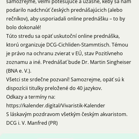
samozrejme, veľmi potešujúce a úžasné, keby sa nám
podarilo nadchnúť českých prednášajúcich (alebo
rečníkov), aby usporiadali online prednášku – to by
bolo dokonalé!
Túto stredu sa opäť uskutoční online prednáška,
ktorú organizuje DCG-Cichliden-Stammtisch. Témou
je právo na ochranu zvierat v EÚ, stav Pozitívneho
zoznamu a iné. Prednášať bude Dr. Martin Singheiser
(BNA e. V.).
Všetci ste srdečne pozvaní! Samozrejme, opäť sú k
dispozícii titulky preložené do 40 jazykov.
Odkazy a termíny na:
https://kalender.digital/Vivaristik-Kalender
S láskavým pozdravom všetkým českým akvaristom.
DCG i. V. Manfred (PR)