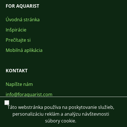
FOR AQUARIST
Úvodná stránka
Inšpirácie
Prečítajte si
Mobilná aplikácia
KONTAKT
Napíšte nám
info@foraquarist.com
Zavrieť
+420 603 449 602
Táto webstránka používa na poskytovanie služieb,
personalizáciu reklám a analýzu návštevnosti
súbory cookie.