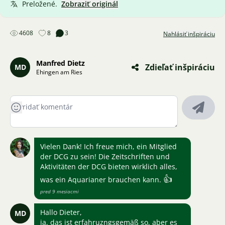
Preložené.
Zobraziť originál
4608
8
3
Nahlásiť inšpiráciu
Manfred Dietz
Zdieľať inšpiráciu
MD
Ehingen am Ries
Vielen Dank! Ich freue mich, ein Mitglied
der DCG zu sein! Die Zeitschriften und
Aktivitäten der DCG bieten wirklich alles,
👍
was ein Aquarianer brauchen kann.
pred 9 mesiacmi
Hallo Dieter,
MD
ja, das ist erfahruzngsgemäß so, aber es