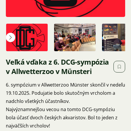
Veľká vďaka z 6. DCG-sympózia
v Allwetterzoo v Münsteri
6. sympózium v Allwetterzoo Münster skončil v nedeľu
19.10.2025. Podujatie bolo skutočným vrcholom a
nadchlo všetkých účastníkov.
Najvýznamnejšou vecou na tomto DCG-sympóziu
bola účasť dvoch českých akvaristov. Bol to jeden z
najväčších vrcholov!