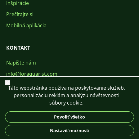
Inšpirácie
Prečítajte si
Mobilná aplikácia
KONTAKT
Napíšte nám
info@foraquarist.com
Zavrieť
+420 603 449 602
Táto webstránka používa na poskytovanie služieb,
personalizáciu reklám a analýzu návštevnosti
súbory cookie.
Povoliť všetko
CS
SK
EN
PL
DE
Nastaviť možnosti
© 2026 For Aquarist