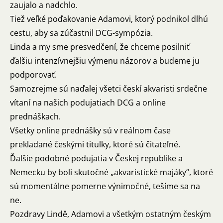
zaujalo a nadchlo.
Tiež veľké poďakovanie Adamovi, ktorý podnikol dlhú
cestu, aby sa zúčastnil DCG-sympózia.
Linda a my sme presvedčení, že chceme posilniť
ďalšiu intenzívnejšiu výmenu názorov a budeme ju
podporovať.
Samozrejme sú naďalej všetci českí akvaristi srdečne
vítaní na našich podujatiach DCG a online
prednáškach.
Všetky online prednášky sú v reálnom čase
prekladané českými titulky, ktoré sú čitateľné.
Ďalšie podobné podujatia v Českej republike a
Nemecku by boli skutočné „akvaristické majáky“, ktoré
sú momentálne pomerne výnimočné, tešíme sa na
ne.
Pozdravy Lindě, Adamovi a všetkým ostatným českým