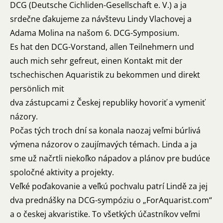
DCG (Deutsche Cichliden-Gesellschaft e. V.) a ja
srdečne ďakujeme za návštevu Lindy Vlachovej a
Adama Molina na našom 6. DCG-Symposium.
Es hat den DCG-Vorstand, allen Teilnehmern und
auch mich sehr gefreut, einen Kontakt mit der
tschechischen Aquaristik zu bekommen und direkt
persönlich mit
dva zástupcami z Českej republiky hovoriť a vymeniť
názory.
Počas tých troch dní sa konala naozaj veľmi búrlivá
výmena názorov o zaujímavých témach. Linda a ja
sme už načrtli niekoľko nápadov a plánov pre budúce
spoločné aktivity a projekty.
Veľké poďakovanie a veľkú pochvalu patrí Lindě za jej
dva prednášky na DCG-sympóziu o „
ForAquarist.com
“
a o českej akvaristike. To všetkých účastníkov veľmi