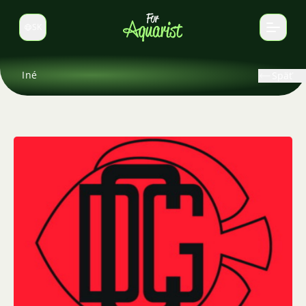
SK
Prepnúť jazyk
Iné
Späť