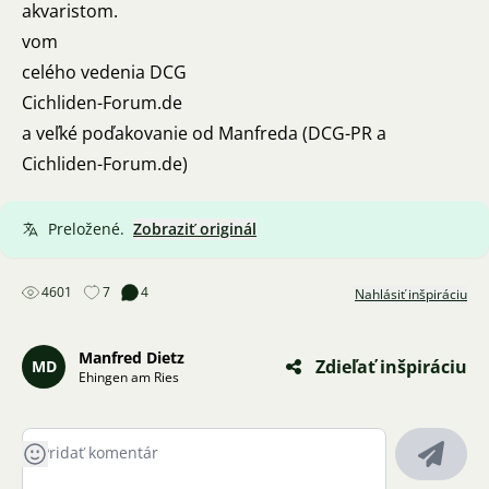
akvaristom.
vom
celého vedenia DCG
Cichliden-Forum.de
a veľké poďakovanie od Manfreda (DCG-PR a
Cichliden-Forum.de)
Preložené.
Zobraziť originál
4601
7
4
Nahlásiť inšpiráciu
Manfred Dietz
Zdieľať inšpiráciu
MD
Ehingen am Ries