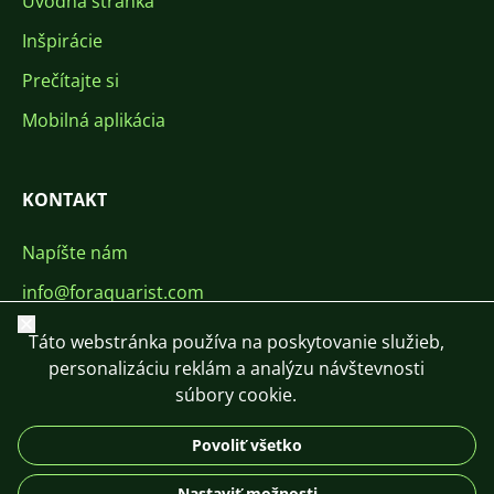
Úvodná stránka
Inšpirácie
Prečítajte si
Mobilná aplikácia
KONTAKT
Napíšte nám
info@foraquarist.com
Zavrieť
+420 603 449 602
Táto webstránka používa na poskytovanie služieb,
personalizáciu reklám a analýzu návštevnosti
súbory cookie.
Povoliť všetko
CS
SK
EN
PL
DE
Nastaviť možnosti