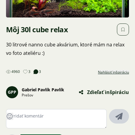
Môj 30l cube relax
30 litrové nanno cube akvárium, ktoré mám na relax
vo foto ateliéru :)
4960
3
3
Nahlásiť inšpiráciu
Gabriel Pavlík Pavlík
Zdieľať inšpiráciu
GPP
Prešov