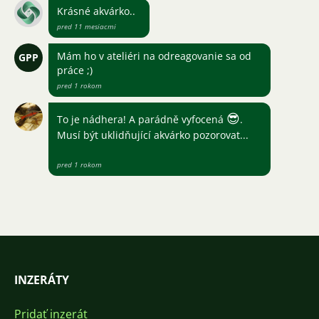
Krásné akvárko..
pred 11 mesiacmi
Mám ho v ateliéri na odreagovanie sa od
GPP
práce ;)
pred 1 rokom
😎
To je nádhera! A parádně vyfocená
.
Musí být uklidňující akvárko pozorovat...
pred 1 rokom
INZERÁTY
Pridať inzerát