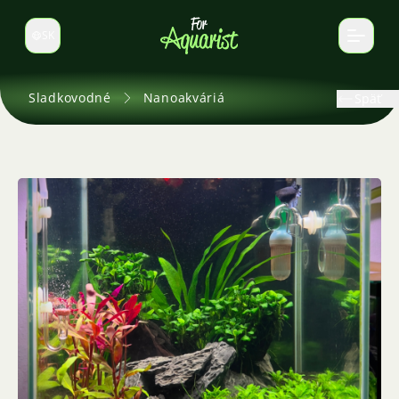
SK
Prepnúť jazyk
Sladkovodné
Nanoakváriá
Späť