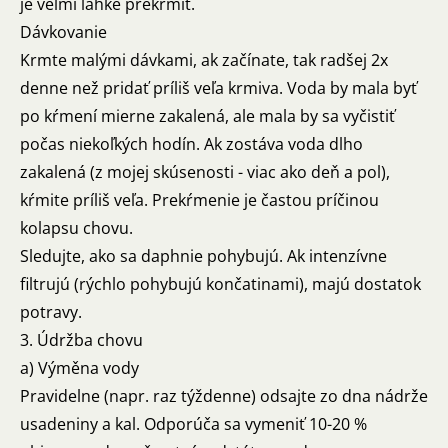
je veľmi ľahké prekŕmiť.
Dávkovanie
Krmte malými dávkami, ak začínate, tak radšej 2x
denne než pridať príliš veľa krmiva. Voda by mala byť
po kŕmení mierne zakalená, ale mala by sa vyčistiť
počas niekoľkých hodín. Ak zostáva voda dlho
zakalená (z mojej skúsenosti - viac ako deň a pol),
kŕmite príliš veľa. Prekŕmenie je častou príčinou
kolapsu chovu.
Sledujte, ako sa daphnie pohybujú. Ak intenzívne
filtrujú (rýchlo pohybujú končatinami), majú dostatok
potravy.
3. Údržba chovu
a) Výměna vody
Pravidelne (napr. raz týždenne) odsajte zo dna nádrže
usadeniny a kal. Odporúča sa vymeniť 10-20 %