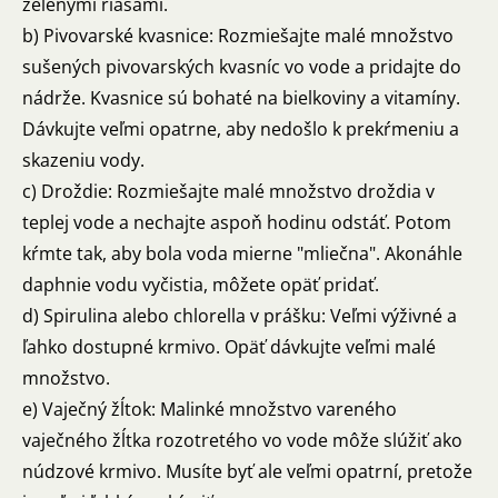
zelenými riasami.
b) Pivovarské kvasnice: Rozmiešajte malé množstvo
sušených pivovarských kvasníc vo vode a pridajte do
nádrže. Kvasnice sú bohaté na bielkoviny a vitamíny.
Dávkujte veľmi opatrne, aby nedošlo k prekŕmeniu a
skazeniu vody.
c) Droždie: Rozmiešajte malé množstvo droždia v
teplej vode a nechajte aspoň hodinu odstáť. Potom
kŕmte tak, aby bola voda mierne "mliečna". Akonáhle
daphnie vodu vyčistia, môžete opäť pridať.
d) Spirulina alebo chlorella v prášku: Veľmi výživné a
ľahko dostupné krmivo. Opäť dávkujte veľmi malé
množstvo.
e) Vaječný žĺtok: Malinké množstvo vareného
vaječného žĺtka rozotretého vo vode môže slúžiť ako
núdzové krmivo. Musíte byť ale veľmi opatrní, pretože