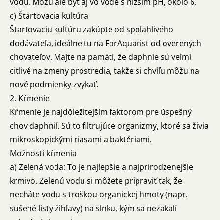
vodu. Môžu ale byť aj vo vode s nižším pH, okolo 6.
c) Štartovacia kultúra
Štartovaciu kultúru zakúpte od spoľahlivého
dodávateľa, ideálne tu na ForAquarist od overených
chovateľov. Majte na pamäti, že daphnie sú veľmi
citlivé na zmeny prostredia, takže si chvíľu môžu na
nové podmienky zvykať.
2. Kŕmenie
Kŕmenie je najdôležitejším faktorom pre úspešný
chov daphnií. Sú to filtrujúce organizmy, ktoré sa živia
mikroskopickými riasami a baktériami.
Možnosti kŕmenia
a) Zelená voda: To je najlepšie a najprirodzenejšie
krmivo. Zelenú vodu si môžete pripraviť tak, že
necháte vodu s troškou organickej hmoty (napr.
sušené listy žihľavy) na slnku, kým sa nezakalí