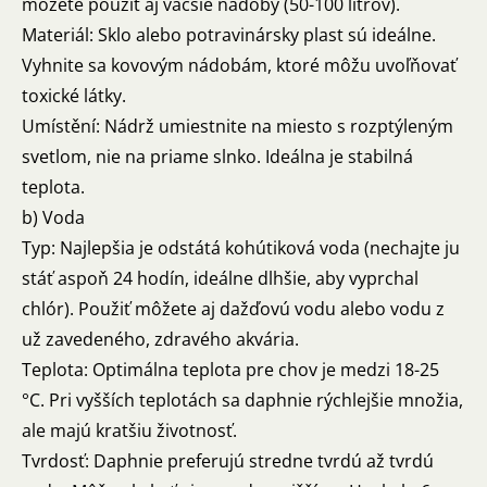
môžete použiť aj väčšie nádoby (50-100 litrov).
Materiál: Sklo alebo potravinársky plast sú ideálne.
Vyhnite sa kovovým nádobám, ktoré môžu uvoľňovať
toxické látky.
Umístění: Nádrž umiestnite na miesto s rozptýleným
svetlom, nie na priame slnko. Ideálna je stabilná
teplota.
b) Voda
Typ: Najlepšia je odstátá kohútiková voda (nechajte ju
stáť aspoň 24 hodín, ideálne dlhšie, aby vyprchal
chlór). Použiť môžete aj dažďovú vodu alebo vodu z
už zavedeného, zdravého akvária.
Teplota: Optimálna teplota pre chov je medzi 18-25
°C. Pri vyšších teplotách sa daphnie rýchlejšie množia,
ale majú kratšiu životnosť.
Tvrdosť: Daphnie preferujú stredne tvrdú až tvrdú