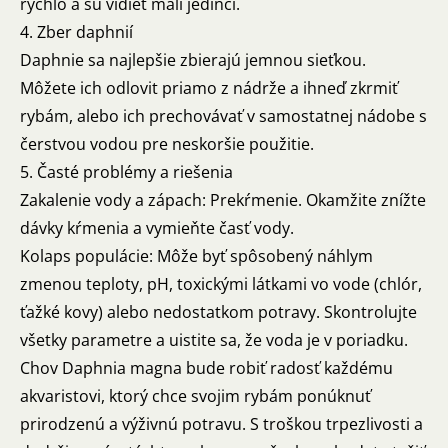
rýchlo a sú vidieť malí jedinci.
4. Zber daphnií
Daphnie sa najlepšie zbierajú jemnou sieťkou.
Môžete ich odlovit priamo z nádrže a ihneď zkrmiť
rybám, alebo ich prechovávať v samostatnej nádobe s
čerstvou vodou pre neskoršie použitie.
5. Časté problémy a riešenia
Zakalenie vody a zápach: Prekŕmenie. Okamžite znížte
dávky kŕmenia a vymieňte časť vody.
Kolaps populácie: Môže byť spôsobený náhlym
zmenou teploty, pH, toxickými látkami vo vode (chlór,
ťažké kovy) alebo nedostatkom potravy. Skontrolujte
všetky parametre a uistite sa, že voda je v poriadku.
Chov Daphnia magna bude robiť radosť každému
akvaristovi, ktorý chce svojim rybám ponúknuť
prirodzenú a výživnú potravu. S troškou trpezlivosti a