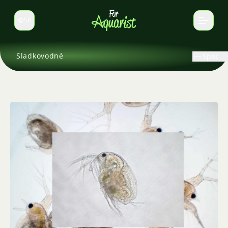
SK
Prepnúť jazyk
Sladkovodné
Späť