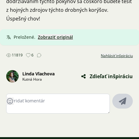
dodržiavaním týchto pokynov sa čoskoro budete tešiť
z hojných zdrojov týchto drobných korýšov.
Úspešný chov!
Preložené.
Zobraziť originál
11819
6
Nahlásiť inšpiráciu
Linda Vlachova
Zdieľať inšpiráciu
Kutná Hora