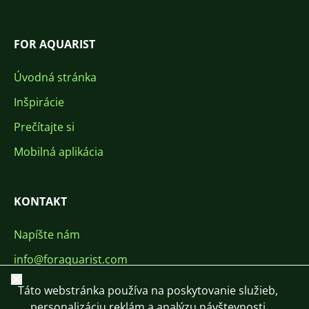
FOR AQUARIST
Úvodná stránka
Inšpirácie
Prečítajte si
Mobilná aplikácia
KONTAKT
Napíšte nám
info@foraquarist.com
Zavrieť
+420 603 449 602
Táto webstránka používa na poskytovanie služieb,
personalizáciu reklám a analýzu návštevnosti