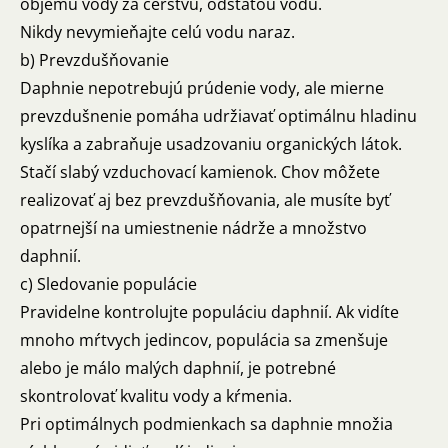
objemu vody za čerstvú, odstátou vodu.
Nikdy nevymieňajte celú vodu naraz.
b) Prevzdušňovanie
Daphnie nepotrebujú prúdenie vody, ale mierne
prevzdušnenie pomáha udržiavať optimálnu hladinu
kyslíka a zabraňuje usadzovaniu organických látok.
Stačí slabý vzduchovací kamienok. Chov môžete
realizovať aj bez prevzdušňovania, ale musíte byť
opatrnejší na umiestnenie nádrže a množstvo
daphnií.
c) Sledovanie populácie
Pravidelne kontrolujte populáciu daphnií. Ak vidíte
mnoho mŕtvych jedincov, populácia sa zmenšuje
alebo je málo malých daphnií, je potrebné
skontrolovať kvalitu vody a kŕmenia.
Pri optimálnych podmienkach sa daphnie množia