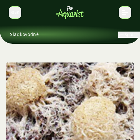
SK
Prepnúť jazyk
Sladkovodné
Späť