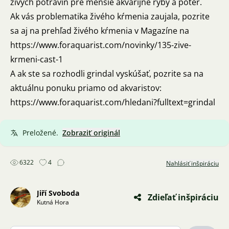
živých potravín pre menšie akvarijné ryby a potěr.
Ak vás problematika živého kŕmenia zaujala, pozrite
sa aj na prehľad živého kŕmenia v Magazíne na
https://www.foraquarist.com/novinky/135-zive-
krmeni-cast-1
A ak ste sa rozhodli grindal vyskúšať, pozrite sa na
aktuálnu ponuku priamo od akvaristov:
https://www.foraquarist.com/hledani?fulltext=grindal
Preložené.
Zobraziť originál
6322
4
Nahlásiť inšpiráciu
Jiří Svoboda
Zdieľať inšpiráciu
Kutná Hora