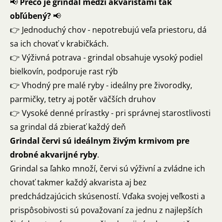
📢
Prečo je grindal medzi akvaristami tak
obľúbený?
📢
👉 Jednoduchý chov - nepotrebujú veľa priestoru, dá
sa ich chovať v krabičkách.
👉 Výživná potrava - grindal obsahuje vysoký podiel
bielkovín, podporuje rast rýb
👉 Vhodný pre malé ryby - ideálny pre živorodky,
parmičky, tetry aj potěr väčších druhov
👉 Vysoké denné prírastky - pri správnej starostlivosti
sa grindal dá zbierať každý deň
Grindal červi sú ideálnym živým krmivom pre
drobné akvarijné ryby
.
Grindal sa ľahko množí, červi sú výživní a zvládne ich
chovať takmer každý akvarista aj bez
predchádzajúcich skúseností. Vďaka svojej veľkosti a
prispôsobivosti sú považovaní za jednu z najlepších