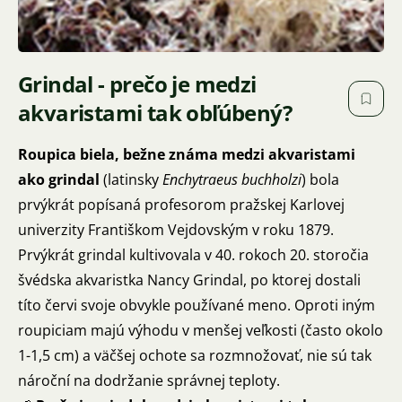
Grindal - prečo je medzi
akvaristami tak obľúbený?
Roupica biela, bežne známa medzi akvaristami
ako grindal
(latinsky
Enchytraeus buchholzi
) bola
prvýkrát popísaná profesorom pražskej Karlovej
univerzity Františkom Vejdovským v roku 1879.
Prvýkrát grindal kultivovala v 40. rokoch 20. storočia
švédska akvaristka Nancy Grindal, po ktorej dostali
títo červi svoje obvykle používané meno. Oproti iným
roupiciam majú výhodu v menšej veľkosti (často okolo
1-1,5 cm) a väčšej ochote sa rozmnožovať, nie sú tak
nároční na dodržanie správnej teploty.