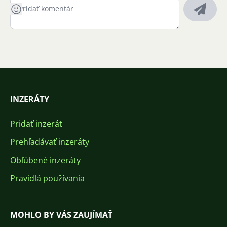
INZERÁTY
Pridať inzerát
Prehľadávať inzeráty
Obľúbené inzeráty
Pravidlá používania
MOHLO BY VÁS ZAUJÍMAŤ