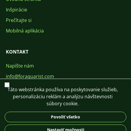
Inšpirácie
Prečítajte si
Mobilná aplikácia
KONTAKT
Napíšte nám
info@foraquarist.com
Zavrieť
+420 603 449 602
Táto webstránka používa na poskytovanie služieb,
personalizáciu reklám a analýzu návštevnosti
súbory cookie.
Povoliť všetko
CS
SK
EN
PL
DE
Nastaviť možnosti