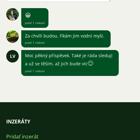
😀
pred 1 rokom
Za chvíli budou, říkám jim vodní myši.
pred 1 rokom
Moc pěkný příspěvek. Také je ráda sleduji
LV
🙂
a už se těším, až jich bude víc
pred 1 rokom
INZERÁTY
Pridať inzerát