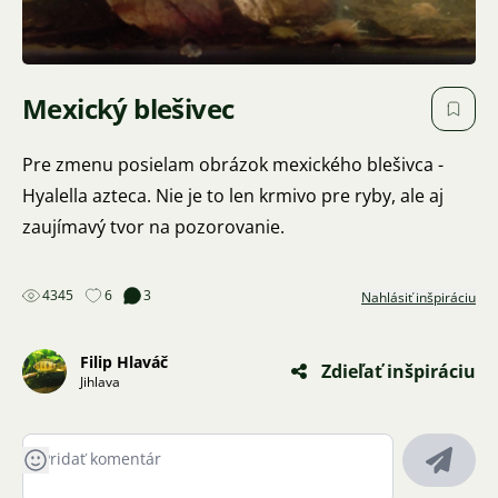
Mexický blešivec
Pre zmenu posielam obrázok mexického blešivca -
Hyalella azteca. Nie je to len krmivo pre ryby, ale aj
zaujímavý tvor na pozorovanie.
4345
6
3
Nahlásiť inšpiráciu
Filip Hlaváč
Zdieľať inšpiráciu
Jihlava