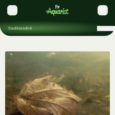
SK
Prepnúť jazyk
Sladkovodné
Späť