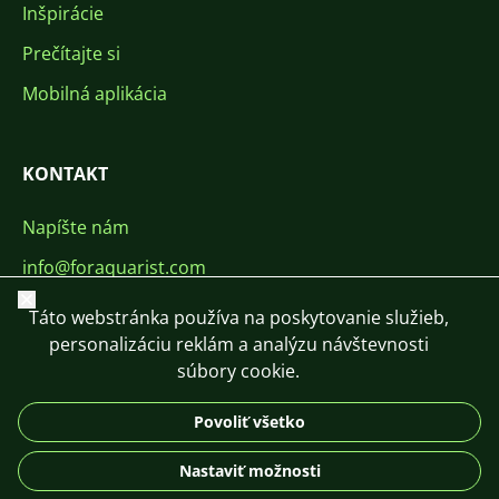
Inšpirácie
Prečítajte si
Mobilná aplikácia
KONTAKT
Napíšte nám
info@foraquarist.com
Zavrieť
+420 603 449 602
Táto webstránka používa na poskytovanie služieb,
personalizáciu reklám a analýzu návštevnosti
súbory cookie.
Povoliť všetko
CS
SK
EN
PL
DE
Nastaviť možnosti
© 2026 For Aquarist