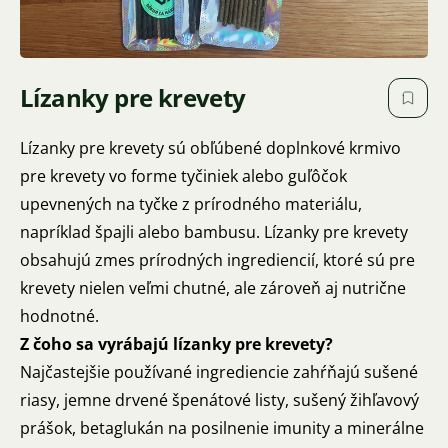
Lízanky pre krevety
Lízanky pre krevety sú obľúbené doplnkové krmivo
pre krevety vo forme tyčiniek alebo guľôčok
upevnených na tyčke z prírodného materiálu,
napríklad špajli alebo bambusu. Lízanky pre krevety
obsahujú zmes prírodných ingrediencií, ktoré sú pre
krevety nielen veľmi chutné, ale zároveň aj nutrične
hodnotné.
Z čoho sa vyrábajú lízanky pre krevety?
Najčastejšie používané ingrediencie zahŕňajú sušené
riasy, jemne drvené špenátové listy, sušený žihľavový
prášok, betaglukán na posilnenie imunity a minerálne