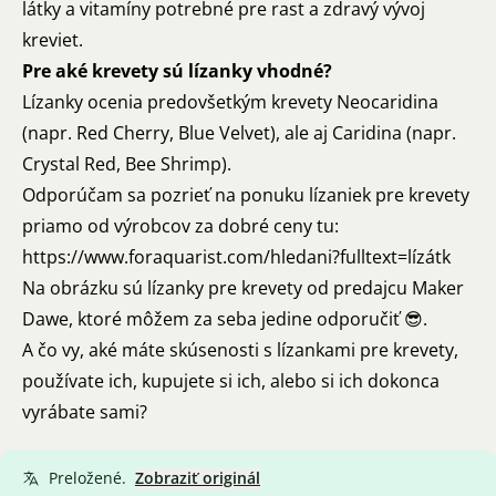
látky a vitamíny potrebné pre rast a zdravý vývoj
kreviet.
Pre aké krevety sú lízanky vhodné?
Lízanky ocenia predovšetkým krevety Neocaridina
(napr. Red Cherry, Blue Velvet), ale aj Caridina (napr.
Crystal Red, Bee Shrimp).
Odporúčam sa pozrieť na ponuku lízaniek pre krevety
priamo od výrobcov za dobré ceny tu:
https://www.foraquarist.com/hledani?fulltext=lízátk
Na obrázku sú lízanky pre krevety od predajcu Maker
Dawe, ktoré môžem za seba jedine odporučiť 😎.
A čo vy, aké máte skúsenosti s lízankami pre krevety,
používate ich, kupujete si ich, alebo si ich dokonca
vyrábate sami?
Preložené.
Zobraziť originál