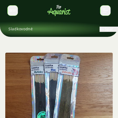
SK
Prepnúť jazyk
Sladkovodné
Späť