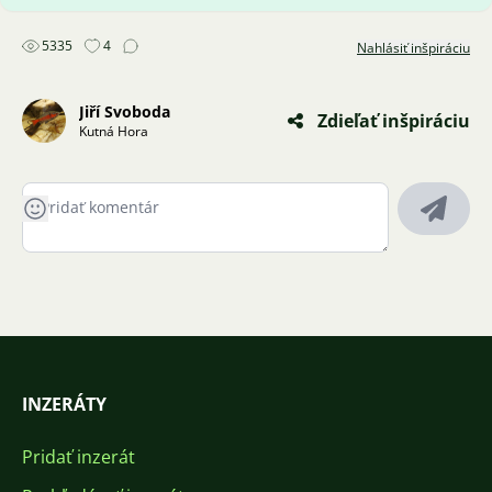
5335
4
Nahlásiť inšpiráciu
Jiří Svoboda
Zdieľať inšpiráciu
Kutná Hora
INZERÁTY
Pridať inzerát