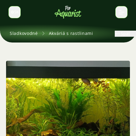
SK
Prepnúť jazyk
Sladkovodné
Akváriá s rastlinami
Späť