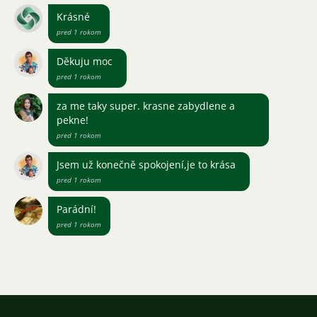
Krásné
pred 1 rokom
Děkuju moc
pred 1 rokom
za me taky super. krasne zabydlene a
pekne!
pred 1 rokom
Jsem už konečně spokojení,je to krása
pred 1 rokom
Parádní!
pred 1 rokom