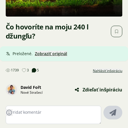
Čo hovoríte na moju 240 l
džungľu?
Preložené.
Zobraziť originál
1739
3
5
Nahlásiť inšpiráciu
David Fořt
Zdieľať inšpiráciu
Nové Strašecí