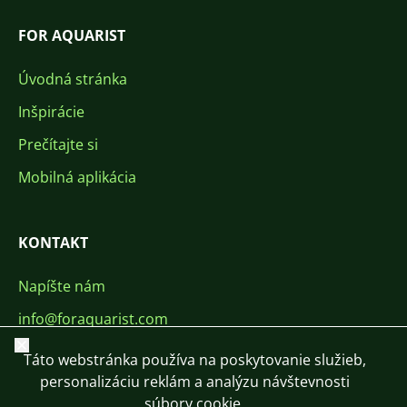
FOR AQUARIST
Úvodná stránka
Inšpirácie
Prečítajte si
Mobilná aplikácia
KONTAKT
Napíšte nám
info@foraquarist.com
Zavrieť
+420 603 449 602
Táto webstránka používa na poskytovanie služieb,
personalizáciu reklám a analýzu návštevnosti
súbory cookie.