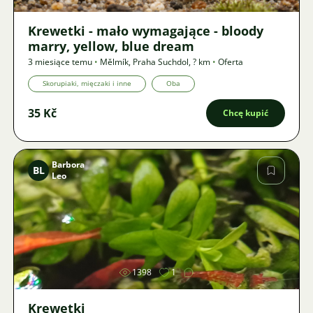
Krewetki - mało wymagające - bloody
marry, yellow, blue dream
3 miesiące temu
•
Mělmík, Praha Suchdol
,
? km
•
Oferta
Skorupiaki, mięczaki i inne
Oba
35 Kč
Chcę kupić
Barbora
BL
Leo
Zdjęcie
1398
1
Krewetki