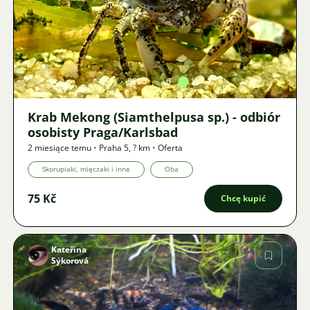
Zdjęcie
5800
6
1
Krab Mekong (Siamthelpusa sp.) - odbiór
osobisty Praga/Karlsbad
2 miesiące temu
•
Praha 5
,
? km
•
Oferta
Skorupiaki, mięczaki i inne
Oba
75 Kč
Chcę kupić
Kateřina
Sýkorová