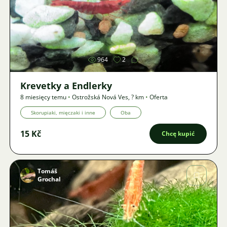
Zdjęcie
964
2
Krevetky a Endlerky
8 miesięcy temu
•
Ostrožská Nová Ves
,
? km
•
Oferta
Skorupiaki, mięczaki i inne
Oba
15 Kč
Chcę kupić
Tomáš
Grochal
Zdjęcie