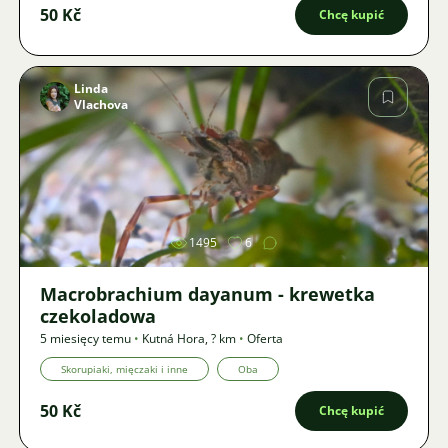
50 Kč
Chcę kupić
Linda
Vlachova
Zdjęcie
1495
6
Macrobrachium dayanum - krewetka
czekoladowa
5 miesięcy temu
•
Kutná Hora
,
? km
•
Oferta
Skorupiaki, mięczaki i inne
Oba
50 Kč
Chcę kupić