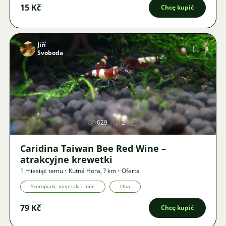
15 Kč
Chcę kupić
Jiří
Svoboda
Zdjęcie
629
2
Caridina Taiwan Bee Red Wine –
atrakcyjne krewetki
1 miesiąc temu
•
Kutná Hora
,
? km
•
Oferta
Skorupiaki, mięczaki i inne
Oba
79 Kč
Chcę kupić