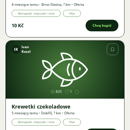
4 miesiące temu
•
Brno-Slatina
,
? km
•
Oferta
Skorupiaki, mięczaki i inne
Oba
10 Kč
Chcę kupić
Ivan
IK
Kozel
Zdjęcie
835
1
Krewetki czekoladowe
5 miesięcy temu
•
Dobříš
,
? km
•
Oferta
Skorupiaki, mięczaki i inne
Oba