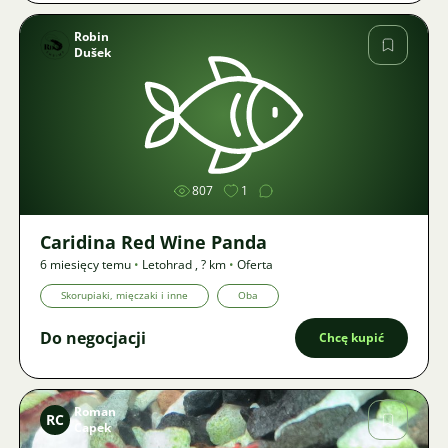
Robin
Dušek
Zdjęcie
807
1
Caridina Red Wine Panda
6 miesięcy temu
•
Letohrad
,
? km
•
Oferta
Skorupiaki, mięczaki i inne
Oba
Do negocjacji
Chcę kupić
Roman
RC
Capek