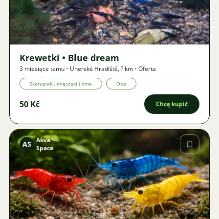
Zdjęcie
1102
2
Krewetki • Blue dream
3 miesiące temu
•
Uherské Hradiště
,
? km
•
Oferta
Skorupiaki, mięczaki i inne
Oba
50 Kč
Chcę kupić
Akva
AS
Space
Zdjęcie
1289
2