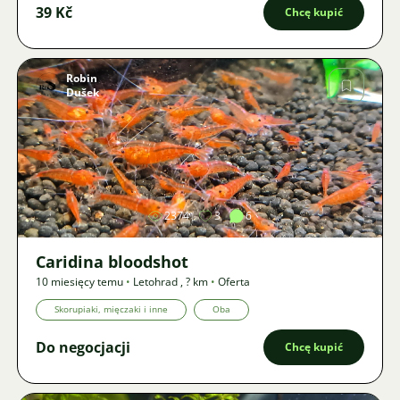
39 Kč
Chcę kupić
Robin
Dušek
Zdjęcie
2374
3
6
Caridina bloodshot
10 miesięcy temu
•
Letohrad
,
? km
•
Oferta
Skorupiaki, mięczaki i inne
Oba
Do negocjacji
Chcę kupić