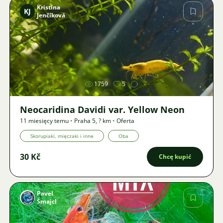
Kristína
KJ
Jenčíková
Zdjęcie
1759
5
Neocaridina Davidi var. Yellow Neon
11 miesięcy temu
•
Praha 5
,
? km
•
Oferta
Skorupiaki, mięczaki i inne
Oba
30 Kč
Chcę kupić
Pavel
Šmajcl