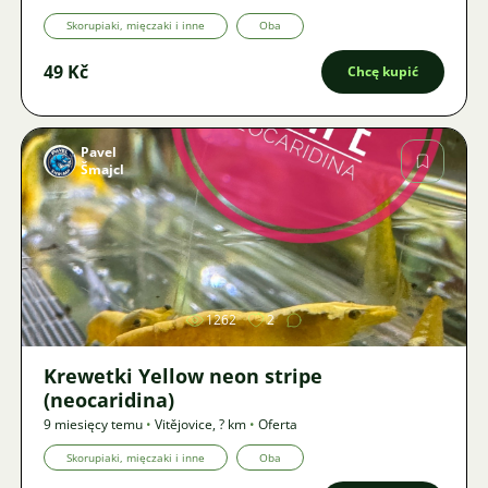
Skorupiaki, mięczaki i inne
Oba
49 Kč
Chcę kupić
Pavel
Šmajcl
Zdjęcie
1262
2
Krewetki Yellow neon stripe
(neocaridina)
9 miesięcy temu
•
Vitějovice
,
? km
•
Oferta
Skorupiaki, mięczaki i inne
Oba