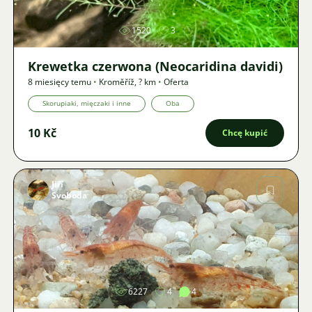
1520
3
Krewetka czerwona (Neocaridina davidi)
8 miesięcy temu
•
Kroměříž
,
? km
•
Oferta
Skorupiaki, mięczaki i inne
Oba
10 Kč
Chcę kupić
Jiří
Svoboda
Zdjęcie
6227
4
4