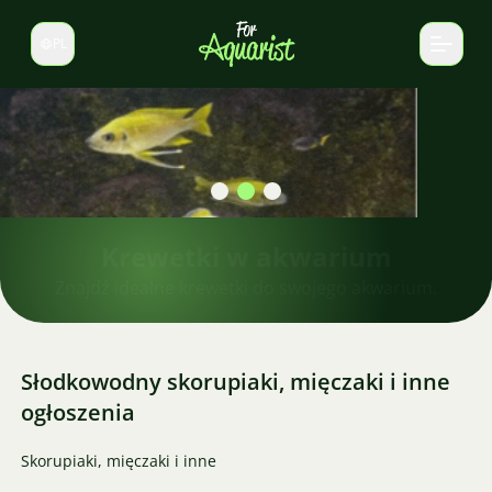
PL
Zmień język
Krewetki w akwarium
Znajdź idealne krewetki do swojego akwarium.
Słodkowodny skorupiaki, mięczaki i inne
ogłoszenia
Skorupiaki, mięczaki i inne