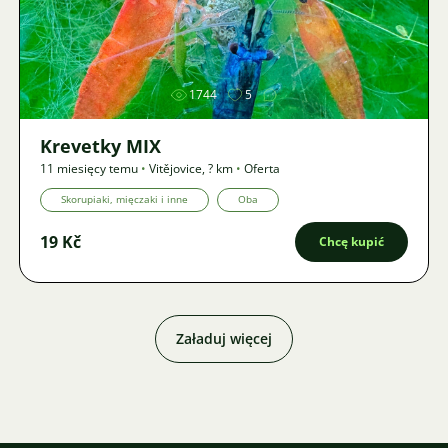
Zdjęcie
1744
5
Krevetky MIX
11 miesięcy temu
•
Vitějovice
,
? km
•
Oferta
Skorupiaki, mięczaki i inne
Oba
19 Kč
Chcę kupić
Załaduj więcej