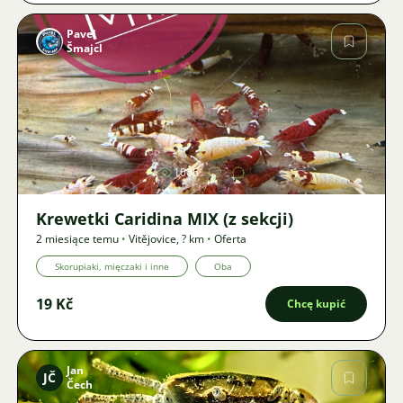
Pavel
Šmajcl
Zdjęcie
1006
Krewetki Caridina MIX (z sekcji)
2 miesiące temu
•
Vitějovice
,
? km
•
Oferta
Skorupiaki, mięczaki i inne
Oba
19 Kč
Chcę kupić
Jan
JČ
Čech