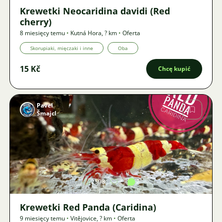
Krewetki Neocaridina davidi (Red
cherry)
8 miesięcy temu
•
Kutná Hora
,
? km
•
Oferta
Skorupiaki, mięczaki i inne
Oba
15 Kč
Chcę kupić
Pavel
Šmajcl
Zdjęcie
2598
2
2
Krewetki Red Panda (Caridina)
9 miesięcy temu
•
Vitějovice
,
? km
•
Oferta