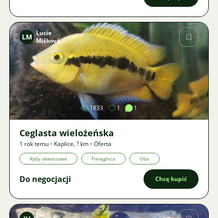
Lucie
LM
Mišková
Zdjęcie
1833
1
1
Ceglasta wielożeńska
1 rok temu
•
Kaplice
,
? km
•
Oferta
Ryby akwariowe
Pielęgnica
Oba
Do negocjacji
Chcę kupić
Jan