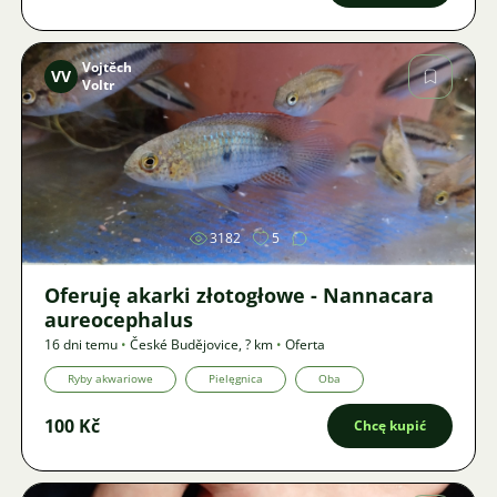
Vojtěch
VV
Voltr
Zdjęcie
3182
5
Oferuję akarki złotogłowe - Nannacara
aureocephalus
16 dni temu
•
České Budějovice
,
? km
•
Oferta
Ryby akwariowe
Pielęgnica
Oba
100 Kč
Chcę kupić