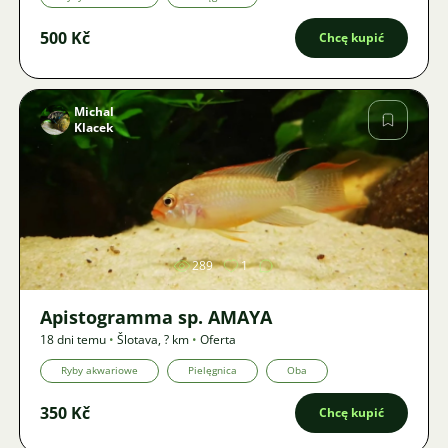
500 Kč
Chcę kupić
Michal
Klacek
Zdjęcie
289
1
Apistogramma sp. AMAYA
18 dni temu
•
Šlotava
,
? km
•
Oferta
Ryby akwariowe
Pielęgnica
Oba
350 Kč
Chcę kupić