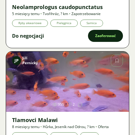
Neolamprologus caudopunctatus
5 miesięcy temu
•
Tvořihráz
,
? km
•
Zapotrzebowanie
Ryby akwariowe
Pielęgnica
Samica
Do negocjacji
Zaoferować
Jiří
JP
Pernický
Zdjęcie
955
2
Tlamovci Malawi
8 miesięcy temu
•
Hůrka, Jeseník nad Odrou
,
? km
•
Oferta