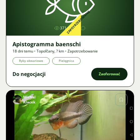
Zdjęcie
ZAPOTRZEBOWANIE
371
1
Apistogramma baenschi
18 dni temu
•
Topoľčany
,
? km
•
Zapotrzebowanie
Ryby akwariowe
Pielęgnica
Do negocjacji
Zaoferować
Michal
Klacek
Zdjęcie