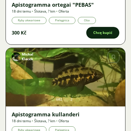
Apistogramma ortegai "PEBAS"
18 dni temu
•
Šlotava
,
? km
•
Oferta
Ryby akwariowe
Pielęgnica
Oba
300 Kč
Chcę kupić
Michal
Klacek
Zdjęcie
682
2
Apistogramma kullanderi
18 dni temu
•
Šlotava
,
? km
•
Oferta
Ryby akwariowe
Pielęgnica