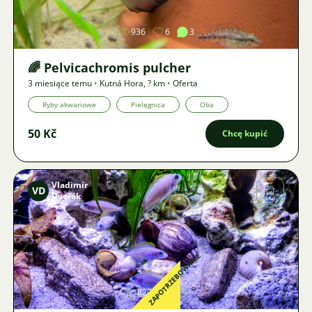
936
6
3
🌈 Pelvicachromis pulcher
3 miesiące temu
•
Kutná Hora
,
? km
•
Oferta
Ryby akwariowe
Pielęgnica
Oba
50 Kč
Chcę kupić
Vladimír
VD
Dvořák
Zdjęcie
ZAPOTRZEBOWANIE
820