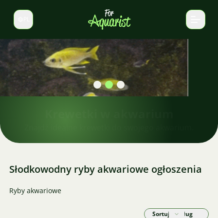
PL
Zmień język
Krewetki w akwarium
Znajdź idealne krewetki do swojego akwarium.
Słodkowodny ryby akwariowe ogłoszenia
Ryby akwariowe
Sortuj według