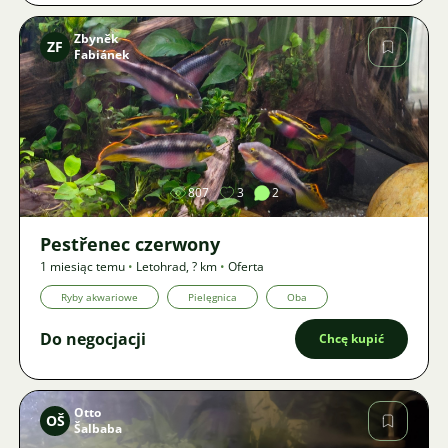
Zbyněk
ZF
Fabiánek
Zdjęcie
807
3
2
Pestřenec czerwony
1 miesiąc temu
•
Letohrad
,
? km
•
Oferta
Ryby akwariowe
Pielęgnica
Oba
Do negocjacji
Chcę kupić
Otto
OŠ
Šalbaba