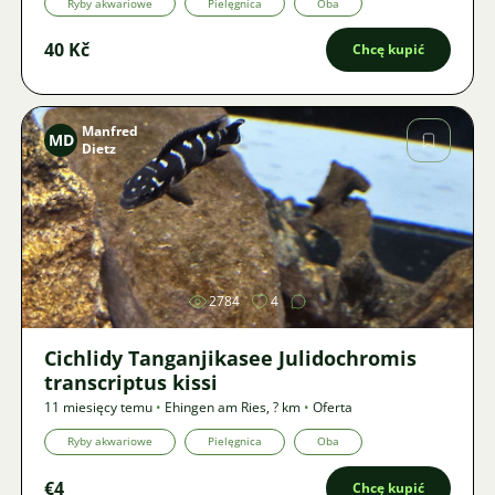
Ryby akwariowe
Pielęgnica
Oba
40 Kč
Chcę kupić
Manfred
MD
Dietz
Zdjęcie
2784
4
Cichlidy Tanganjikasee Julidochromis
transcriptus kissi
11 miesięcy temu
•
Ehingen am Ries
,
? km
•
Oferta
Ryby akwariowe
Pielęgnica
Oba
€4
Chcę kupić