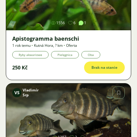
Zdjęcie
1556
6
1
Apistogramma baenschi
1 rok temu
•
Kutná Hora
,
? km
•
Oferta
Ryby akwariowe
Pielęgnica
Oba
250 Kč
Brak na stanie
Vladimír
VS
Srp
Zdjęcie