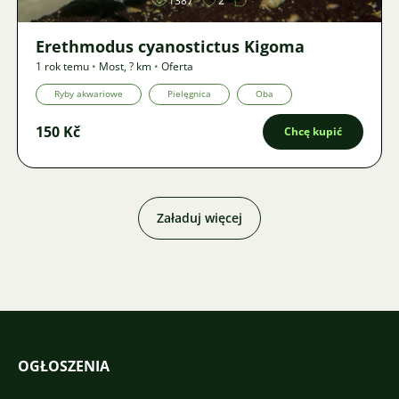
1387
2
Erethmodus cyanostictus Kigoma
1 rok temu
•
Most
,
? km
•
Oferta
Ryby akwariowe
Pielęgnica
Oba
150 Kč
Chcę kupić
Załaduj więcej
OGŁOSZENIA