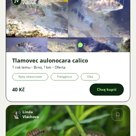
JV
Vašíček
Zdjęcie
1400
1
2
Tlamovec aulonocara calico
1 rok temu
•
Brno
,
? km
•
Oferta
Ryby akwariowe
Pielęgnica
Oba
40 Kč
Chcę kupić
Linda
Vlachova