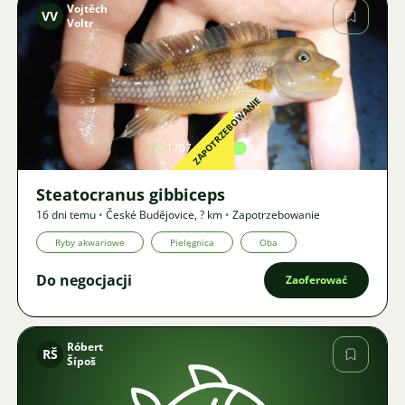
Vojtěch
VV
Voltr
Zdjęcie
ZAPOTRZEBOWANIE
1707
3
1
Steatocranus gibbiceps
16 dni temu
•
České Budějovice
,
? km
•
Zapotrzebowanie
Ryby akwariowe
Pielęgnica
Oba
Do negocjacji
Zaoferować
Róbert
RŠ
Šípoš