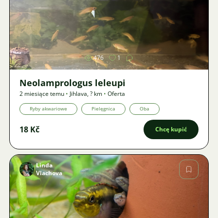
Zdjęcie
476
1
Neolamprologus leleupi
2 miesiące temu
•
Jihlava
,
? km
•
Oferta
Ryby akwariowe
Pielęgnica
Oba
18 Kč
Chcę kupić
Linda
Vlachova
Zdjęcie