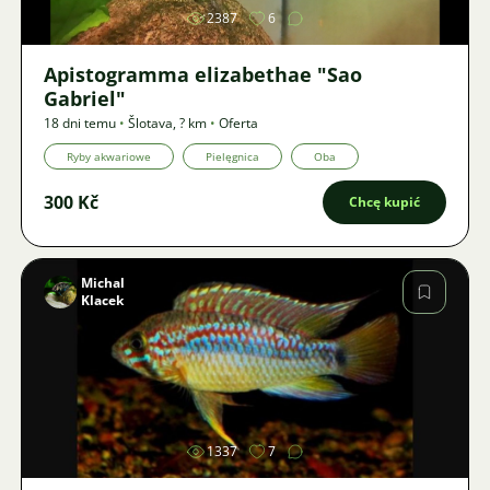
2387
6
Apistogramma elizabethae "Sao
Gabriel"
18 dni temu
•
Šlotava
,
? km
•
Oferta
Ryby akwariowe
Pielęgnica
Oba
300 Kč
Chcę kupić
Michal
Klacek
Zdjęcie
1337
7