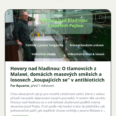
Obrázek
1761
8
Hovory nad hladinou: O tlamovcích z
Malawi, domácích masových směsích a
lososech „koupajících se“ v antibioticích
For Aquarist
, před 1 měsícem
Chov akvarijních ryb je pro mnohé celoživotní vášní, která s sebou
přináší neustálé objevování nových poznatků. V novém díle seriálu
Hovory nad hladinou se o své bohaté zkušenosti podělil známý
akvarista Josef Pejša. Proč podle něj hovězí srdce do jídelníčku ryb
jednoznačně patří, jak úspěšně chovat cichlidy z jezera Malawi a v
čem spočívá odvrácená strana komerčních velkochovů lososů či