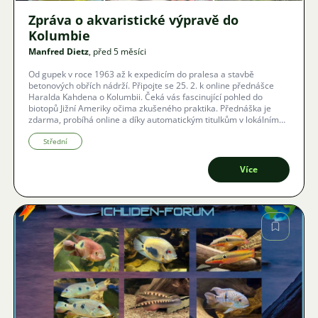
Zpráva o akvaristické výpravě do
Kolumbie
Manfred Dietz
, před 5 měsíci
Od gupek v roce 1963 až k expedicím do pralesa a stavbě
betonových obřích nádrží. Připojte se 25. 2. k online přednášce
Haralda Kahdena o Kolumbii. Čeká vás fascinující pohled do
biotopů Jižní Ameriky očima zkušeného praktika. Přednáška je
zdarma, probíhá online a díky automatickým titulkům v lokálním
jazyce vám neunikne ani slovo.
Střední
Více
Obrázek