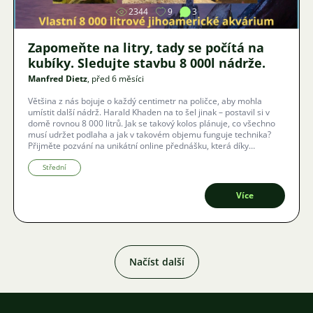
2344
9
3
Zapomeňte na litry, tady se počítá na
kubíky. Sledujte stavbu 8 000l nádrže.
Manfred Dietz
, před 6 měsíci
Většina z nás bojuje o každý centimetr na poličce, aby mohla
umístit další nádrž. Harald Khaden na to šel jinak – postavil si v
domě rovnou 8 000 litrů. Jak se takový kolos plánuje, co všechno
musí udržet podlaha a jak v takovém objemu funguje technika?
Přijměte pozvání na unikátní online přednášku, která díky
technologii Zoom proběhne i s českými titulky.
Střední
Více
Načíst další