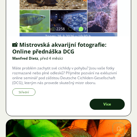
Obrázek
2258
8
3
📸 Mistrovská akvarijní fotografie:
Online přednáška DCG
Manfred Dietz
, před 4 měsíci
Máte problém zachytit své cichlidy v pohybu? Jsou vaše fotky
rozmazané nebo plné odlesků? Přijměte pozvání na exkluzivní
online seminář pod záštitou Deutsche Cichliden-Gesellschaft
(DCG), kterým nás provede skutečný mistr oboru.
Střední
Více