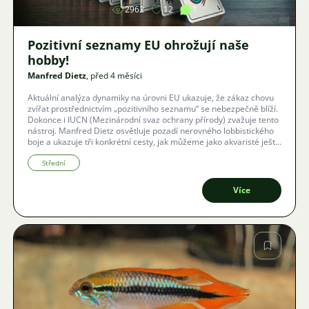
2962
12
1
Pozitivní seznamy EU ohrožují naše
hobby!
Manfred Dietz
, před 4 měsíci
Aktuální analýza dynamiky na úrovni EU ukazuje, že zákaz chovu
zvířat prostřednictvím „pozitivního seznamu“ se nebezpečně blíží.
Dokonce i IUCN (Mezinárodní svaz ochrany přírody) zvažuje tento
nástroj. Manfred Dietz osvětluje pozadí nerovného lobbistického
boje a ukazuje tři konkrétní cesty, jak můžeme jako akvaristé ještě
zabránit hrozícímu konci našeho koníčka.
Střední
Více
Obrázek