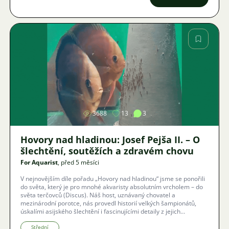
Obrázek
3688
13
3
Hovory nad hladinou: Josef Pejša II. – O
šlechtění, soutěžích a zdravém chovu
For Aquarist
, před 5 měsíci
V nejnovějším díle pořadu „Hovory nad hladinou“ jsme se ponořili
do světa, který je pro mnohé akvaristy absolutním vrcholem – do
světa terčovců (Discus). Náš host, uznávaný chovatel a
mezinárodní porotce, nás provedl historií velkých šampionátů,
úskalími asijského šlechtění i fascinujícími detaily z jejich
přirozeného odchovu.
Střední