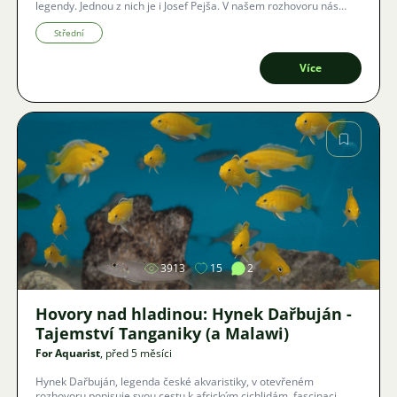
legendy. Jednou z nich je i Josef Pejša. V našem rozhovoru nás
provede fascinující cestou od prvních gupek v pětilitrových
„elementkách“ až k absolutnímu vítězství v královské disciplíně –
Střední
šlechtění terčovců. Jak se rodí světový úspěch z ryzí improvizace a
celoživotní vášně?
Více
Obrázek
3913
15
2
Hovory nad hladinou: Hynek Dařbuján -
Tajemství Tanganiky (a Malawi)
For Aquarist
, před 5 měsíci
Hynek Dařbuján, legenda české akvaristiky, v otevřeném
rozhovoru popisuje svou cestu k africkým cichlidám, fascinaci