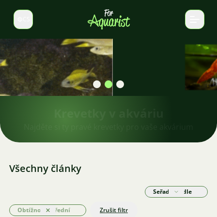
CS
Select language
Krevetky v akváriu
Najděte si ty pravé krevetky pro vaše akvárium
Všechny články
Seřadit podle
Obtížnost: Střední
Zrušit filtr
Odstranit