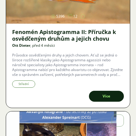
5396
12
Fenomén Apistogramma II: Příručka k
osvědčeným druhům a jejich chovu
Ott Dieter
, před 4 měsíci
Průvodce osvědčenými druhy a jejich chovem. Ať už se jedná o
široce rozšířené klasiky jako Apistogramma agassizii nebo
náročné specialisty jako Apistogramma inornata – rod
Apistogramma nabízí pro každého akvaristu co objevovat. Zjistěte
vše o správném zařízení, potřebných parametrech vody a proč
právě nenápadné druhy někdy vyprávějí nejzajímavější příběhy.
Střední
Více