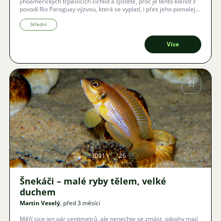
jihoamerických trpasličích cichlid a zjistěte, proč je tento klenot z
povodí Rio Paraguay výzvou, která se vyplatí, i přes jeho pomalejší
růst a specifické nároky na čistotu vody.
Střední
Více
Obrázek
3091
26
Šnekáči – malé ryby tělem, velké
duchem
Martin Veselý
, před 3 měsíci
Měří sice jen pár centimetrů, ale nenechte se zmást, odvahy mají