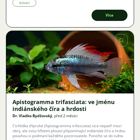
krevet?
Střední
Více
Obrázek
2484
16
Apistogramma trifasciata: ve jménu
indiánského číra a hrdosti
Dr. Vladko Bydžovský
, před 2 měsíci
Cichlidka třípruhá (Apistogramma trifasciata) sice nepatří mezi
obry, ale svou hřbetní ploutví připomínající indiánské číro a hrdou
povahou si podmaní každého pozorovatele. Ponořte se do světa