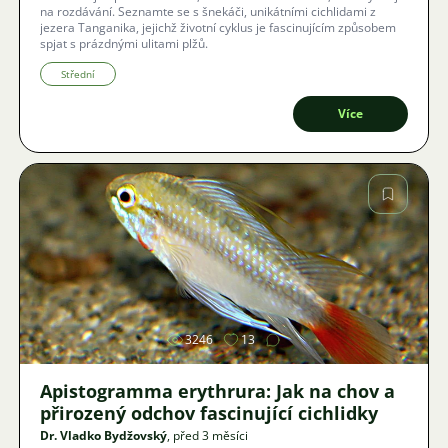
na rozdávání. Seznamte se s šnekáči, unikátními cichlidami z
jezera Tanganika, jejichž životní cyklus je fascinujícím způsobem
spjat s prázdnými ulitami plžů.
Střední
Více
Obrázek
3246
13
Apistogramma erythrura: Jak na chov a
přirozený odchov fascinující cichlidky
Dr. Vladko Bydžovský
, před 3 měsíci