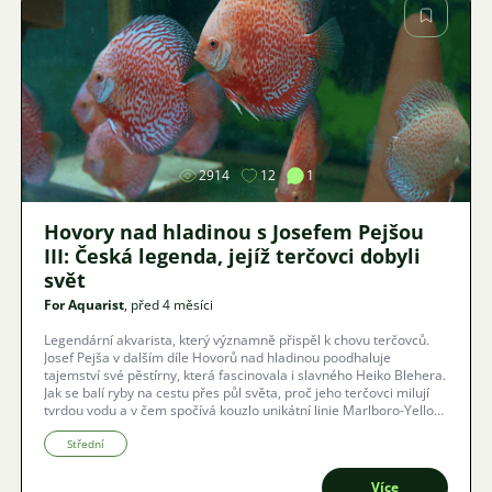
Obrázek
2914
12
1
Hovory nad hladinou s Josefem Pejšou
III: Česká legenda, jejíž terčovci dobyli
svět
For Aquarist
, před 4 měsíci
Legendární akvarista, který významně přispěl k chovu terčovců.
Josef Pejša v dalším díle Hovorů nad hladinou poodhaluje
tajemství své pěstírny, která fascinovala i slavného Heiko Blehera.
Jak se balí ryby na cestu přes půl světa, proč jeho terčovci milují
tvrdou vodu a v čem spočívá kouzlo unikátní linie Marlboro-Yellow-
Face? Nahlédněte do království, které je důkazem, že s poctivou
prací lze dosáhnout světových úspěchů i v českých podmínkách.
Střední
Více