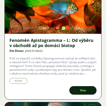
Obrázek
3637
12
1
Fenomén Apistogramma – I.: Od výběru
v obchodě až po domácí biotop
Ott Dieter
, před 4 měsíci
Proč se trpasličí cichlidky (Apistogramma) stahují do mělkých tůní
a nánosů listí? A co nám říká „senzitivní fáze“ vývoje potěru o jejich
inteligenci? Tento článek propojuje vědecké poznatky o etologii a
parametrech vody s praktickými tipy pro domácí chov. Zjistěte, jak
v akváriu nasimulovat vhodnou vodu, proč je rašelina jen
dočasným spojencem a jak vytvořit prostředí, ve kterém se i tyto
plaché rybky budou cítit jako v rodné Jižní Americe.
Střední
Více