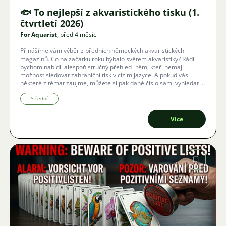
🐟 To nejlepší z akvaristického tisku (1.
čtvrtletí 2026)
For Aquarist
, před 4 měsíci
Přinášíme vám výběr z předních německých akvaristických
magazínů. Co na začátku roku hýbalo světem akvaristiky? Rádi
bychom nabídli alespoň stručný přehled i těm, kteří nemají
možnost sledovat zahraniční tisk v cizím jazyce. A pokud vás
některé z témat zaujme, můžete si pak dané číslo sami vyhledat a
zakoupit.
Střední
Více
Obrázek