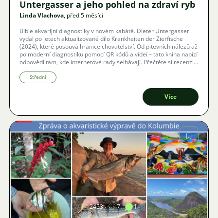
Untergasser a jeho pohled na zdraví ryb
Linda Vlachova
, před 5 měsíci
Bible akvarijní diagnostiky v novém kabátě. Dieter Untergasser
vydal po letech aktualizované dílo Krankheiten der Zierfische
(2024), které posouvá hranice chovatelství. Od pitevních nálezů až
po moderní diagnostiku pomocí QR kódů a videí – tato kniha nabízí
odpovědi tam, kde internetové rady selhávají. Přečtěte si recenzi
publikace, kterou i uznávaný ichtyolog Anton Lamboje označil za
nový standard v akvaristice.
Střední
Více
Obrázek
2453
7
1