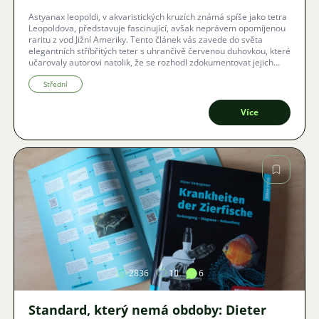
Astyanax leopoldi, v akvaristických kruzích známá spíše jako tetra
Leopoldova, představuje fascinující, avšak neprávem opomíjenou
raritu z vod Jižní Ameriky. Tento článek vás zavede do světa
elegantních stříbřitých teter s uhrančivě červenou duhovkou, které
učarovaly autorovi natolik, že se rozhodl zdokumentovat jejich
chov i nelehkou cestu k úspěšnému rozmnožení.
Střední
Více
Obrázek
2836
10
6
Standard, který nemá obdoby: Dieter