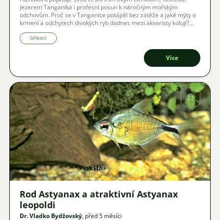
jezerem Tanganika i profesní posun k náročným mořským
odchovům. Proč se v Tanganice potápěl bez zátěže a jaké mýty o
krmení a odchytech divokých ryb dodnes mezi akvaristy kolují?
Ponořte se do příběhu muže, pro kterého je akvaristika celoživotní
výzvou i splněným snem.
Střední
Více
Obrázek
3168
10
Rod Astyanax a atraktivní Astyanax
leopoldi
Dr. Vladko Bydžovský
, před 5 měsíci