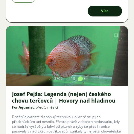
Více
Obrázek
3709
13
3
Josef Pejša: Legenda (nejen) českého
chovu terčovců | Hovory nad hladinou
For Aquarist
, před 5 měsíci
Dnešní akvaristé disponují technikou, o které se jejich
předchůdcům ani nesnilo. Přesto právě v dobách nedostatku, kdy
se nádrže vyráběly z lahví od okurek a ryby se přes hranice
pašovaly v nádržkách ostřikovačů, vznikaly ty největší chovatelské