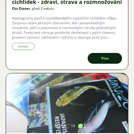
cichlidek - zdraví, strava a rozmnožování
Ott Dieter
, před 3 měsíci
Apistogramy patří k nejoblíbenějším trpasličím cichlidám vůbec.
Zaujmou nejen pestrým zbarvením, ale i pozoruhodným
chováním, péčí o potomstvo a rozmanitými nároky jednotlivých
druhů. Tento text shrnuje praktické zkušenosti s jejich chovem,
prevencí nemocí, odchovem i výživou a ukazuje, proč jsou
cichlidky pro akvaristy tak přitažlivé.
Střední
Více
Obrázek
3126
16
1