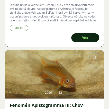
Dlouho unikala vědeckému jménu, ale v srdcích akvaristů měla
své místo už dávno. Apistogramma erythrura je fascinující
cichlidka z divokých savan Bolívie, která vyniká červenými tóny
ocasní ploutve a neobvyklou mrštností. Objevte nároky na vodu,
tajemství jejího jídelníčku v přírodě i návod, jak úspěšně odchovat
zdravou generaci v domácích podmínkách.
Střední
Více
Obrázek
2966
12
Fenomén Apistogramma III: Chov