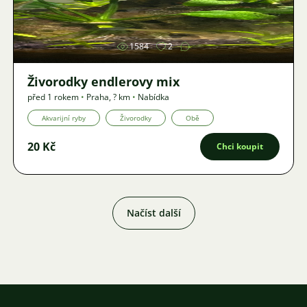
Obrázek
1584
2
Živorodky endlerovy mix
před 1 rokem
•
Praha
,
? km
•
Nabídka
Akvarijní ryby
Živorodky
Obě
20 Kč
Chci koupit
Načíst další