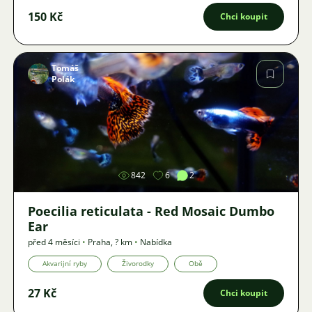
150 Kč
Chci koupit
Tomáš
Polák
Obrázek
842
6
2
Poecilia reticulata - Red Mosaic Dumbo
Ear
před 4 měsíci
•
Praha
,
? km
•
Nabídka
Akvarijní ryby
Živorodky
Obě
27 Kč
Chci koupit