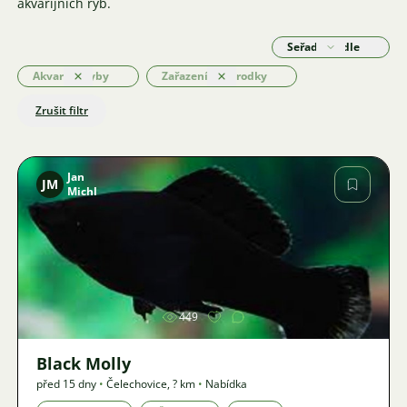
akvarijních ryb.
Seřadit podle
Akvarijní ryby
Zařazení: Živorodky
Odstranit
Odstranit
Zrušit filtr
Jan
JM
Michl
Obrázek
449
Black Molly
před 15 dny
•
Čelechovice
,
? km
•
Nabídka