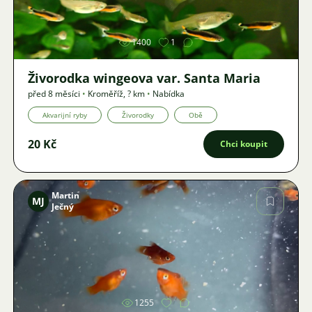
1400
1
Živorodka wingeova var. Santa Maria
před 8 měsíci
•
Kroměříž
,
? km
•
Nabídka
Akvarijní ryby
Živorodky
Obě
20 Kč
Chci koupit
Martin
MJ
Ječný
Obrázek
1255