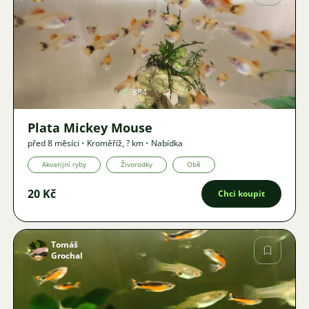
Obrázek
884
2
Plata Mickey Mouse
před 8 měsíci
•
Kroměříž
,
? km
•
Nabídka
Akvarijní ryby
Živorodky
Obě
20 Kč
Chci koupit
Tomáš
Grochal
Obrázek