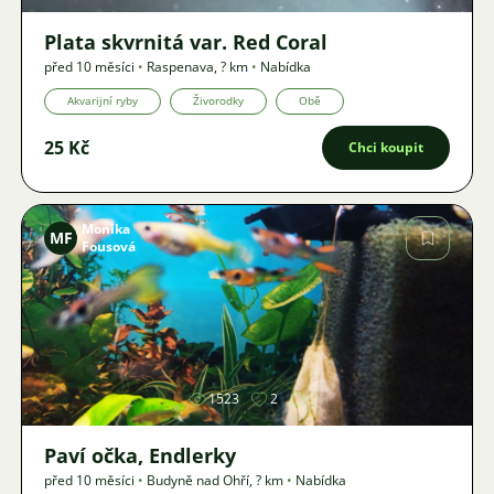
Plata skvrnitá var. Red Coral
před 10 měsíci
•
Raspenava
,
? km
•
Nabídka
Akvarijní ryby
Živorodky
Obě
25 Kč
Chci koupit
Monika
MF
Fousová
Obrázek
1523
2
Paví očka, Endlerky
před 10 měsíci
•
Budyně nad Ohří
,
? km
•
Nabídka