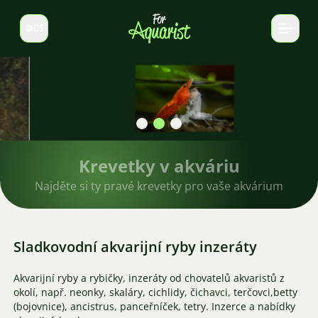
CS
Select language
Krevetky v akváriu
Najděte si ty pravé krevetky pro vaše akvárium
Sladkovodní akvarijní ryby inzeráty
Akvarijní ryby a rybičky, inzeráty od chovatelů akvaristů z
okolí, např. neonky, skaláry, cichlidy, čichavci, terčovci,betty
(bojovnice), ancistrus, panceřníček, tetry. Inzerce a nabídky