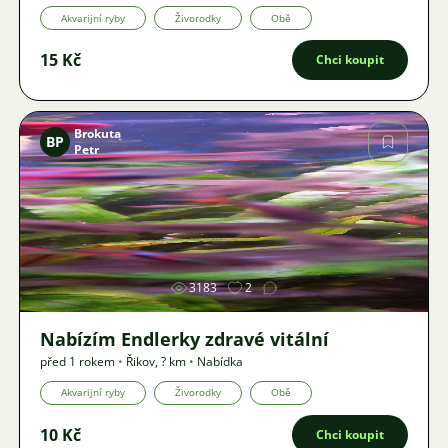
Akvarijní ryby
Živorodky
Obě
15 Kč
Chci koupit
Brokuta
BP
Petr
Obrázek
3183
2
Nabízím Endlerky zdravé vitální
před 1 rokem
•
Řikov
,
? km
•
Nabídka
Akvarijní ryby
Živorodky
Obě
10 Kč
Chci koupit