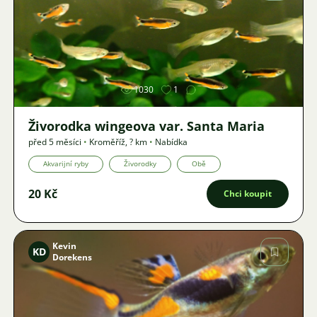
Obrázek
1030
1
Živorodka wingeova var. Santa Maria
před 5 měsíci
•
Kroměříž
,
? km
•
Nabídka
Akvarijní ryby
Živorodky
Obě
20 Kč
Chci koupit
Kevin
KD
Dorekens
Obrázek