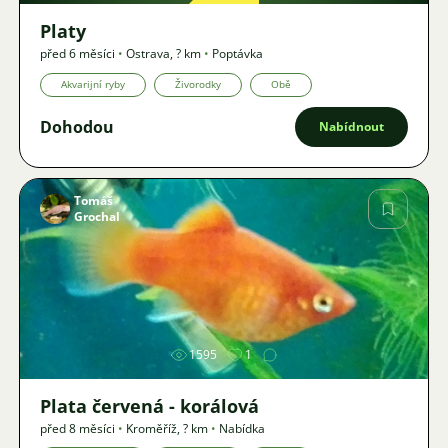
Platy
před 6 měsíci
•
Ostrava
,
? km
•
Poptávka
Akvarijní ryby
Živorodky
Obě
Dohodou
Nabídnout
Tomáš
Grochal
Obrázek
1595
1
Plata červená - korálová
před 8 měsíci
•
Kroměříž
,
? km
•
Nabídka