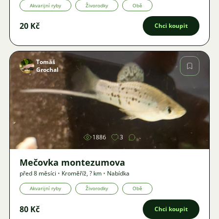
Akvarijní ryby
Živorodky
Obě
20 Kč
Chci koupit
Tomáš
Grochal
Obrázek
1886
3
Mečovka montezumova
před 8 měsíci
•
Kroměříž
,
? km
•
Nabídka
Akvarijní ryby
Živorodky
Obě
80 Kč
Chci koupit