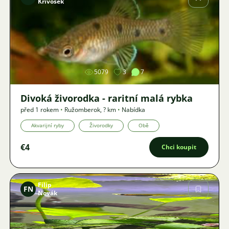
Krivošek
Obrázek
5079
3
7
Divoká živorodka - raritní malá rybka
před 1 rokem
•
Ružomberok
,
? km
•
Nabídka
Akvarijní ryby
Živorodky
Obě
€4
Chci koupit
Filip
FN
Novák