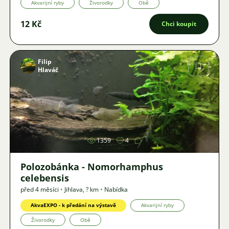
Akvarijní ryby
Živorodky
Obě
12 Kč
Chci koupit
Filip
Hlaváč
Obrázek
1359
4
Polozobánka - Nomorhamphus
celebensis
před 4 měsíci
•
Jihlava
,
? km
•
Nabídka
AkvaEXPO - k předání na výstavě
Akvarijní ryby
Živorodky
Obě