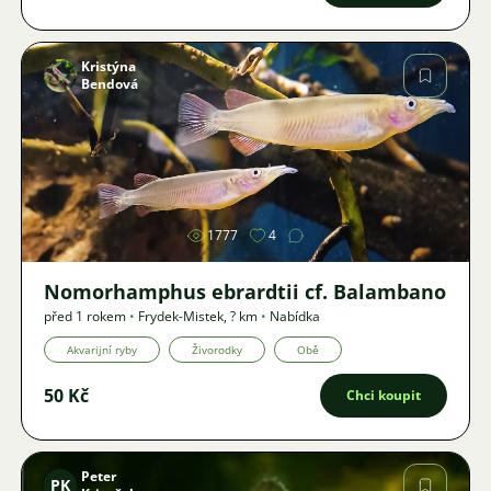
Kristýna
Bendová
Obrázek
1777
4
Nomorhamphus ebrardtii cf. Balambano
před 1 rokem
•
Frydek-Mistek
,
? km
•
Nabídka
Akvarijní ryby
Živorodky
Obě
50 Kč
Chci koupit
Peter
PK