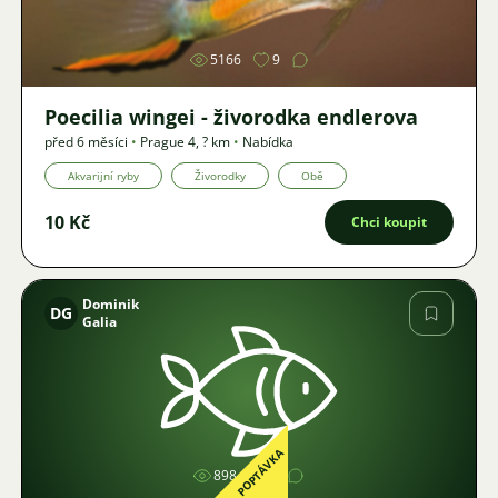
5166
9
Poecilia wingei - živorodka endlerova
před 6 měsíci
•
Prague 4
,
? km
•
Nabídka
Akvarijní ryby
Živorodky
Obě
10 Kč
Chci koupit
Dominik
DG
Galia
Obrázek
POPTÁVKA
898
1