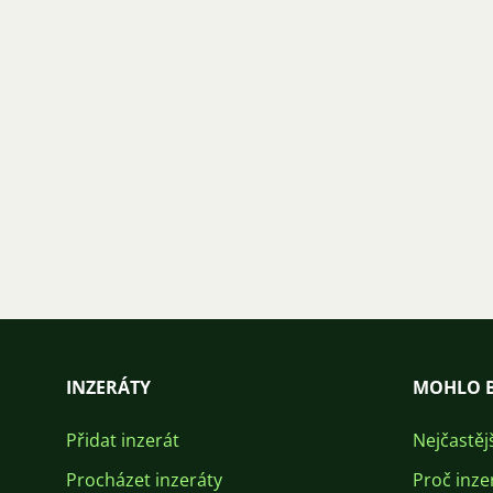
INZERÁTY
MOHLO B
Přidat inzerát
Nejčastěj
Procházet inzeráty
Proč inze