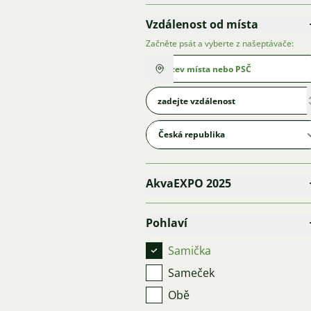
Vzdálenost od místa
Začněte psát a vyberte z našeptávače:
AkvaEXPO 2025
Pohlaví
Samička
Sameček
Obě