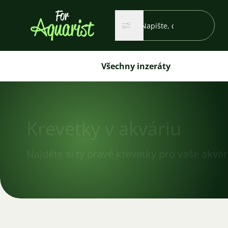
Vyhledávání...
Hledat
Hledat
Všechny inzeráty
Krevetky v akváriu
Najděte si ty pravé krevetky pro vaše akvá