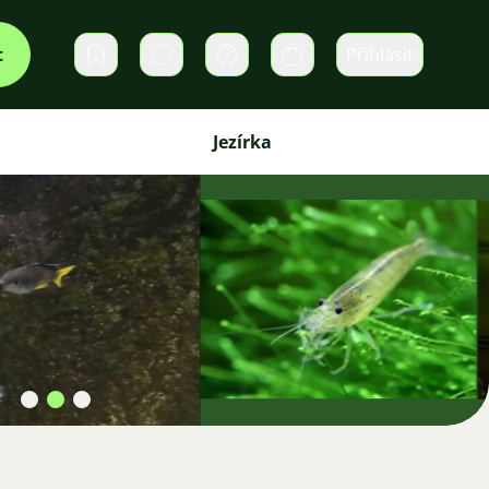
t
Přihlásit
Soukromé zprávy
Košík
Jezírka