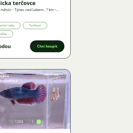
icka terčovce
 měsíci
•
Týnec nad Labem
,
? km
•
ka
arijní ryby
Terčovci
mička
odou
Chci koupit
Ivana
Kuchařová
Obrázek
1204
1
2