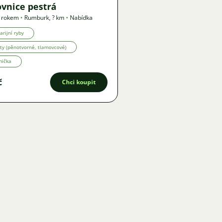
ovnice pestrá
1 rokem
•
Rumburk
,
? km
•
Nabídka
arijní ryby
ty (pěnotvorné, tlamovcové)
mička
č
Chci koupit