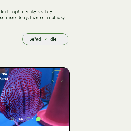
okolí, např. neonky, skaláry,
nceřníček, tetry. Inzerce a nabídky
Seřadit podle
Jirka
Kana
Obrázek
2044
2
1