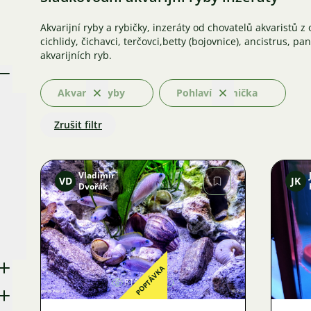
Akvarijní ryby a rybičky, inzeráty od chovatelů akvaristů z 
cichlidy, čichavci, terčovci,betty (bojovnice), ancistrus, pa
akvarijních ryb.
Akvarijní ryby
Pohlaví: Samička
Odstranit
Odstranit
Zrušit filtr
Vladimír
VD
JK
Dvořák
Obrázek
POPTÁVKA
819