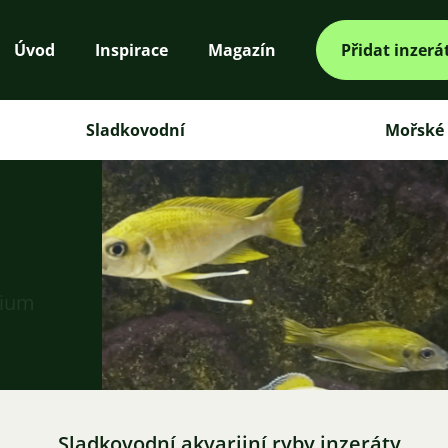
Úvod
Inspirace
Magazín
Přidat inzerá
Sladkovodní
Mořské
rium
Sladkovodní akvarijní ryby inzeráty