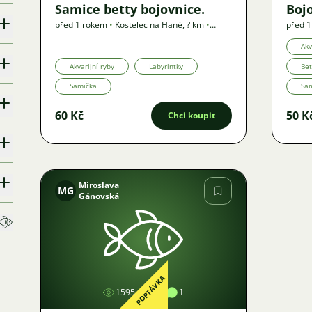
Samice betty bojovnice.
Boj
před 1 rokem
•
Kostelec na Hané
,
? km
•
před 
Nabídka
Akv
Akvarijní ryby
Labyrintky
Bet
Samička
Sa
60 Kč
50 K
Chci koupit
Miroslava
MG
Gánovská
Obrázek
POPTÁVKA
1595
1
1