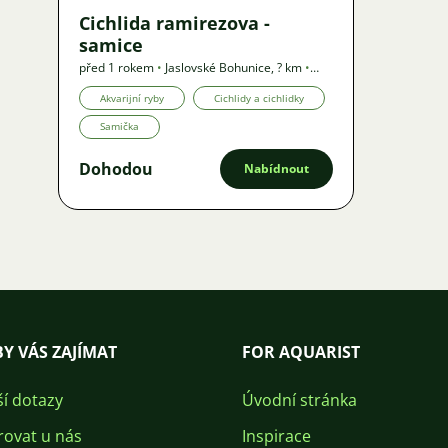
Cichlida ramirezova -
samice
před 1 rokem
•
Jaslovské Bohunice
,
? km
•
Poptávka
Akvarijní ryby
Cichlidy a cichlidky
Samička
Dohodou
Nabídnout
Y VÁS ZAJÍMAT
FOR AQUARIST
ší dotazy
Úvodní stránka
rovat u nás
Inspirace