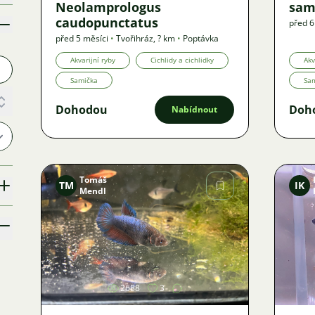
Neolamprologus
sam
caudopunctatus
před 6
Nabíd
před 5 měsíci
•
Tvořihráz
,
? km
•
Poptávka
Akvarijní ryby
Cichlidy a cichlidky
Akv
Samička
Sa
Dohodou
Doh
Nabídnout
Tomáš
TM
IK
Mendl
Obrázek
2688
3