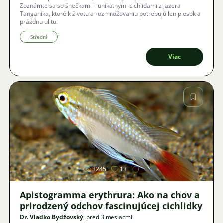
Zoznámte sa so šnečkami – unikátnymi cichlidami z jazera
Tanganika, ktoré k životu a rozmnožovaniu potrebujú len piesok a
prázdnu ulitu.
Střední
Viac
Obrázok
3245
13
Apistogramma erythrura: Ako na chov a
prirodzený odchov fascinujúcej cichlidky
Dr. Vladko Bydžovský
, pred 3 mesiacmi