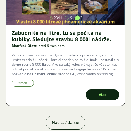
2344
9
3
Zabudnite na litre, tu sa počíta na
kubíky. Sledujte stavbu 8 000l nádrže.
Manfred Dietz
, pred 6 mesiacmi
Väčšina z nás bojuje o každý centimeter na poličke, aby mohla
umiestniť ďalšiu nádrž. Harald Khaden na to šiel inak – postavil si v
dome rovno 8 000 litrov. Ako sa taký kolos plánuje, čo všetko musí
udržať podlaha a ako v takom objeme funguje technika? Prijmite
pozvanie na unikátnu online prednášku, ktorá vďaka technológii
Zoom prebehne aj s českými titulkami.
Střední
Viac
Načítať ďalšie