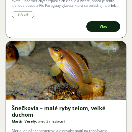
sveta juhoamerických trpasličích cichlíd a zistite, prečo je tento
klenot z povodia Rio Paraguay výzvou, ktorá sa oplatí, aj napriek
jeho pomalšiemu rastu a špecifickým nárokom na čistotu vody.
Střední
Viac
Obrázok
3089
26
Šnečkovia – malé ryby telom, veľké
duchom
Martin Veselý
, pred 3 mesiacmi
Meria len pár centimetrov, ale odvahy majú na rozdávanie.