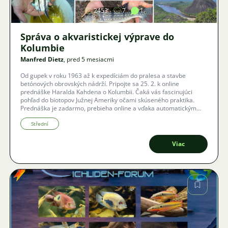
2453
7
1
Správa o akvaristickej výprave do
Kolumbie
Manfred Dietz
, pred 5 mesiacmi
Od gupek v roku 1963 až k expedíciám do pralesa a stavbe
betónových obrovských nádrží. Pripojte sa 25. 2. k online
prednáške Haralda Kahdena o Kolumbii. Čaká vás fascinujúci
pohľad do biotopov Južnej Ameriky očami skúseného praktika.
Prednáška je zadarmo, prebieha online a vďaka automatickým
titulkám v lokálnom jazyku vám neunikne ani slovo.
Střední
Viac
Obrázok