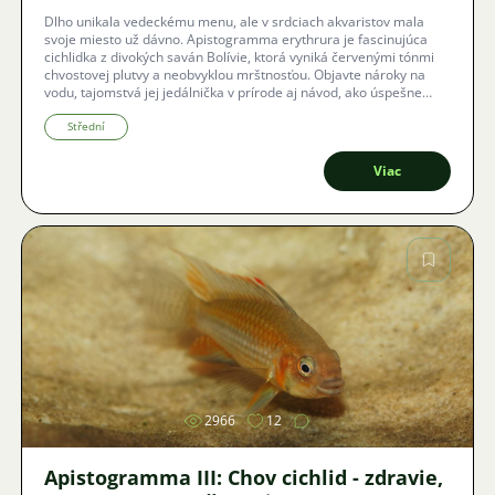
Dlho unikala vedeckému menu, ale v srdciach akvaristov mala
svoje miesto už dávno. Apistogramma erythrura je fascinujúca
cichlidka z divokých saván Bolívie, ktorá vyniká červenými tónmi
chvostovej plutvy a neobvyklou mrštnosťou. Objavte nároky na
vodu, tajomstvá jej jedálnička v prírode aj návod, ako úspešne
odchovať zdravú generáciu v domácich podmienkach.
Střední
Viac
Obrázok
2966
12
Apistogramma III: Chov cichlid - zdravie,