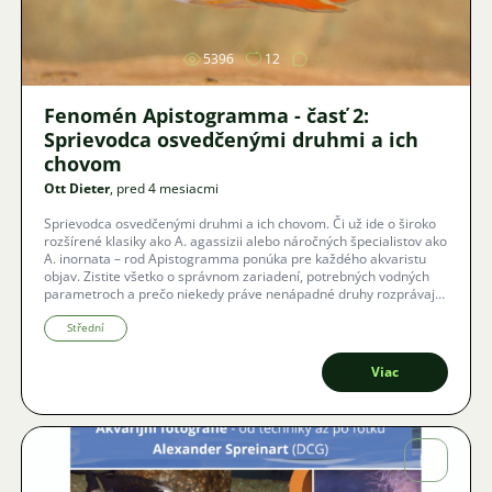
5396
12
Fenomén Apistogramma - časť 2:
Sprievodca osvedčenými druhmi a ich
chovom
Ott Dieter
, pred 4 mesiacmi
Sprievodca osvedčenými druhmi a ich chovom. Či už ide o široko
rozšírené klasiky ako A. agassizii alebo náročných špecialistov ako
A. inornata – rod Apistogramma ponúka pre každého akvaristu
objav. Zistite všetko o správnom zariadení, potrebných vodných
parametroch a prečo niekedy práve nenápadné druhy rozprávajú
najzaujímavejšie príbehy.
Střední
Viac