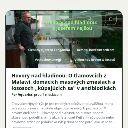
Obrázok
1761
8
Hovory nad hladinou: O tlamovcích z
Malawi, domácich masových zmesiach a
lososoch „kúpajúcich sa“ v antibiotikách
For Aquarist
, pred 1 mesiacom
Chov akvarijných rýb je pre mnohých celoživotnou vášňou, ktorá
so sebou prináša neustále objavovanie nových poznatkov. V
novom dieli seriálu Hovory nad hladinou sa o svoje bohaté
skúsenosti podelil známy akvarista Josef Pejša. Prečo podľa neho
hovädzie srdce do jedálnička rýb jednoznačne patrí, ako úspešne
chovať cichlidy z jazera Malawi a v čom spočíva odvrátená strana