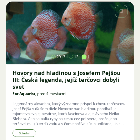
Obrázok
2913
12
1
Hovory nad hladinou s Josefem Pejšou
III: Česká legenda, jejíž terčovci dobyli
svet
For Aquarist
, pred 4 mesiacmi
Legendárny akvarista, ktorý významne prispel k chovu terčovcov.
Josef Pejša v ďalšom diele Hovorov nad hladinou poodhaľuje
tajomstvo svojej pestírne, ktorá fascinovala aj slávneho Heiko
Blehera. Ako sa balia ryby na cestu cez pol sveta, prečo jeho
terčovci milujú tvrdú vodu a v čom spočíva kúzlo unikátnej línie
Marlboro-Yellow-Face? Nahliadnite do kráľovstva, ktoré je
dôkazom, že s poctivou prácou je možné dosiahnuť svetových
Střední
úspechov aj v českých podmienkach.