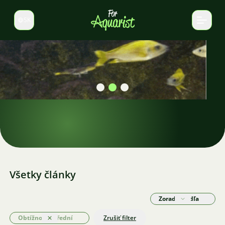
SK
Prepnúť jazyk
Krevety v akváriu
Nájdite si tie pravé krevety pre vaše akvárium.
Všetky články
Zoradiť podľa
Obtížnost: Střední
Zrušiť filter
Odstrániť