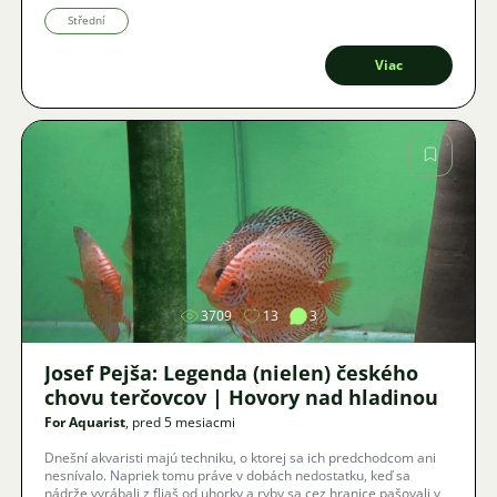
detailmi z ich prirodzeného odchovu.
Střední
Viac
Obrázok
3709
13
3
Josef Pejša: Legenda (nielen) českého
chovu terčovcov | Hovory nad hladinou
For Aquarist
, pred 5 mesiacmi
Dnešní akvaristi majú techniku, o ktorej sa ich predchodcom ani
nesnívalo. Napriek tomu práve v dobách nedostatku, keď sa
nádrže vyrábali z fliaš od uhorky a ryby sa cez hranice pašovali v