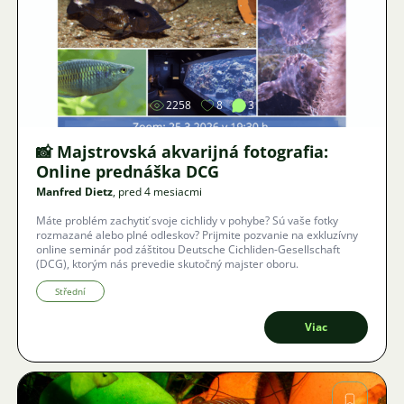
Obrázok
2258
8
3
📸 Majstrovská akvarijná fotografia:
Online prednáška DCG
Manfred Dietz
, pred 4 mesiacmi
Máte problém zachytiť svoje cichlidy v pohybe? Sú vaše fotky
rozmazané alebo plné odleskov? Prijmite pozvanie na exkluzívny
online seminár pod záštitou Deutsche Cichliden-Gesellschaft
(DCG), ktorým nás prevedie skutočný majster oboru.
Střední
Viac