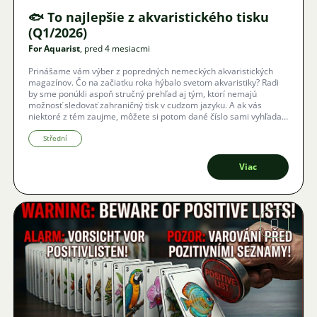
🐟 To najlepšie z akvaristického tisku
(Q1/2026)
For Aquarist
, pred 4 mesiacmi
Prinášame vám výber z popredných nemeckých akvaristických
magazínov. Čo na začiatku roka hýbalo svetom akvaristiky? Radi
by sme ponúkli aspoň stručný prehľad aj tým, ktorí nemajú
možnosť sledovať zahraničný tisk v cudzom jazyku. A ak vás
niektoré z tém zaujme, môžete si potom dané číslo sami vyhľadať
a zakúpiť.
Střední
Viac
Obrázok