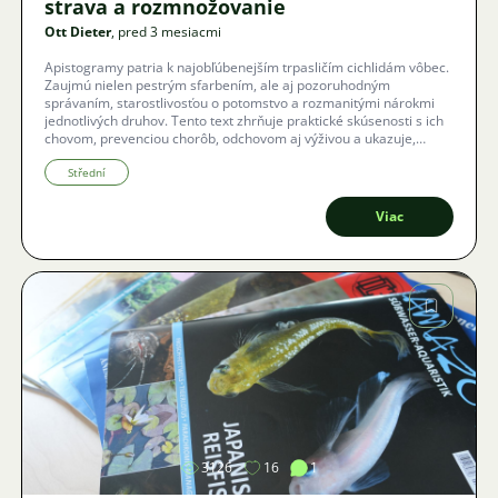
strava a rozmnožovanie
Ott Dieter
, pred 3 mesiacmi
Apistogramy patria k najobľúbenejším trpasličím cichlidám vôbec.
Zaujmú nielen pestrým sfarbením, ale aj pozoruhodným
správaním, starostlivosťou o potomstvo a rozmanitými nárokmi
jednotlivých druhov. Tento text zhrňuje praktické skúsenosti s ich
chovom, prevenciou chorôb, odchovom aj výživou a ukazuje,
prečo sú cichlidy pre akvaristov tak atraktívne.
Střední
Viac
Obrázok
3126
16
1