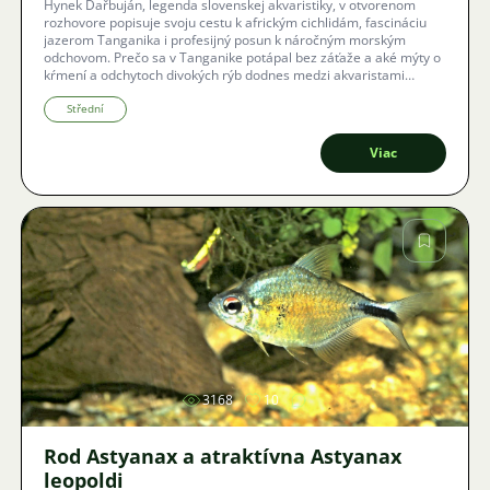
Hynek Dařbuján, legenda slovenskej akvaristiky, v otvorenom
rozhovore popisuje svoju cestu k africkým cichlidám, fascináciu
jazerom Tanganika i profesijný posun k náročným morským
odchovom. Prečo sa v Tanganike potápal bez záťaže a aké mýty o
kŕmení a odchytoch divokých rýb dodnes medzi akvaristami
kolujú? Ponořte sa do príbehu muža, pre ktorého je akvaristika
celoživotnou výzvou i splneným snom.
Střední
Viac
Obrázok
3168
10
Rod Astyanax a atraktívna Astyanax
leopoldi