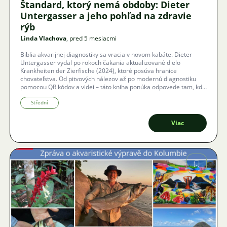
Štandard, ktorý nemá obdoby: Dieter
Untergasser a jeho pohľad na zdravie
rýb
Linda Vlachova
, pred 5 mesiacmi
Biblia akvarijnej diagnostiky sa vracia v novom kabáte. Dieter
Untergasser vydal po rokoch čakania aktualizované dielo
Krankheiten der Zierfische (2024), ktoré posúva hranice
chovateľstva. Od pitvových nálezov až po modernú diagnostiku
pomocou QR kódov a videí – táto kniha ponúka odpovede tam, kde
internetové rady zlyhávajú. Prečítajte si recenziu publikácie, ktorú
aj uznávaný ichtyológ Anton Lamboje označil za nový štandard v
Střední
akvaristike.
Viac
Obrázok