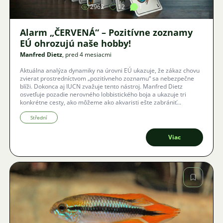
2962
12
1
Alarm „ČERVENÁ“ – Pozitívne zoznamy
EÚ ohrozujú naše hobby!
Manfred Dietz
, pred 4 mesiacmi
Aktuálna analýza dynamiky na úrovni EÚ ukazuje, že zákaz chovu
zvierat prostredníctvom „pozitívneho zoznamu“ sa nebezpečne
blíži. Dokonca aj IUCN zvažuje tento nástroj. Manfred Dietz
osvetľuje pozadie nerovného lobbistického boja a ukazuje tri
konkrétne cesty, ako môžeme ako akvaristi ešte zabrániť
hroziacemu koncu nášho koníčka.
Střední
Viac
Obrázok