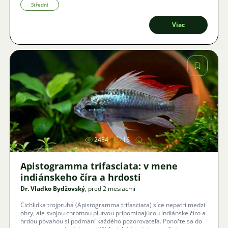
komerčných veľkochovov lososov či kreviet?
Střední
Viac
Obrázok
2484
16
Apistogramma trifasciata: v mene
indiánskeho číra a hrdosti
Dr. Vladko Bydžovský
, pred 2 mesiacmi
Cichlidka trojpruhá (Apistogramma trifasciata) síce nepatrí medzi
obry, ale svojou chrbtnou plutvou pripomínajúcou indiánske číro a
hrdou povahou si podmaní každého pozorovateľa. Ponořte sa do