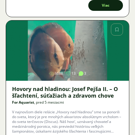
Viac
Obrázok
3688
13
3
Hovory nad hladinou: Josef Pejša II. – O
šľachtení, súťažiach a zdravom chove
For Aquarist
, pred 5 mesiacmi
V najnovšom diele relácie „Hovory nad hladinou“ sme sa ponorili
do sveta, ktorý je pre mnohých akvaristov absolútnym vrcholom –
do sveta terčovcov (Discus). Náš host', uznávaný chovateľ a
medzinárodný porotca, nás previedol históriou veľkých
šampionátov, úskaliami ázijského šľachtenia i fascinujúcimi