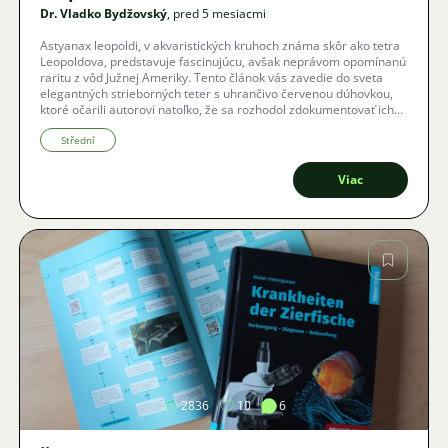
Dr. Vladko Bydžovský
, pred 5 mesiacmi
Astyanax leopoldi, v akvaristických kruhoch známa skôr ako tetra
Leopoldova, predstavuje fascinujúcu, avšak neprávom opomínanú
raritu z vôd Južnej Ameriky. Tento článok vás zavedie do sveta
elegantných strieborných teter s uhrančivo červenou dúhovkou,
ktoré očarili autorovi natoľko, že sa rozhodol zdokumentovať ich
chov aj neľahkú cestu k úspešnému rozmnoženiu.
Střední
Viac
Obrázok
2836
10
6