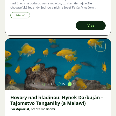
nádržiach na vodu do ostrekovačov, vznikali tie najväčšie
chovateľské legendy. Jednou z nich je Josef Pejša. V našom
rozhovore nás prevedie fascinujúcou cestou od prvých guppies v
päťlitrových „elementkách“ až po absolútne víťazstvo v kráľovskej
Střední
disciplíne – šľachtenie terčovcov. Ako sa rodí svetový úspech z
čistej improvizácie a celoživotnej vášne?
Viac
Obrázok
3913
15
2
Hovory nad hladinou: Hynek Dařbuján -
Tajomstvo Tanganiky (a Malawi)
For Aquarist
, pred 5 mesiacmi