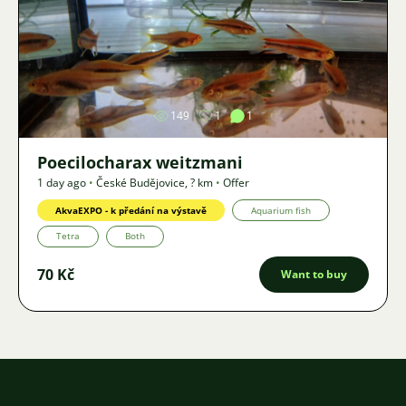
Image
149
1
1
Poecilocharax weitzmani
1 day ago
•
České Budějovice
,
? km
•
Offer
AkvaEXPO - k předání na výstavě
Aquarium fish
Tetra
Both
70 Kč
Want to buy