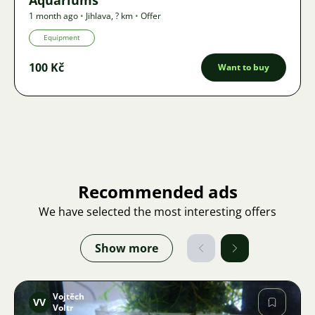
Aquariums
1 month ago
•
Jihlava
,
? km
•
Offer
Equipment
100 Kč
Want to buy
Recommended ads
We have selected the most interesting offers
Show more
Vojtěch
VV
Voltr