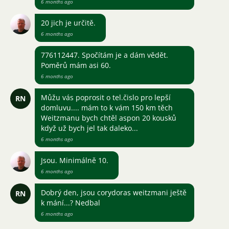
6 months ago
20 jich je určitě.
6 months ago
776112447. Spočítám je a dám vědět.
Poměrů mám asi 60.
6 months ago
Můžu vás poprosit o tel.čislo pro lepší
RN
domluvu.... mám to k vám 150 km těch
Weitzmanu bych chtěl aspon 20 kousků
když už bych jel tak daleko...
6 months ago
Jsou. Minimálně 10.
6 months ago
Dobrý den, jsou corydoras weitzmani ještě
RN
k mání...? Nedbal
6 months ago