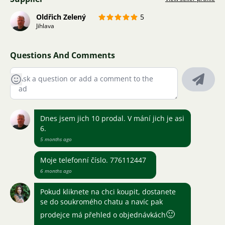
Oldřich Zelený
5
Jihlava
Questions And Comments
Dnes jsem jich 10 prodal. V mání jich je asi
6.
5 months ago
Moje telefonní číslo. 776112447
6 months ago
Pokud kliknete na chci koupit, dostanete
se do soukromého chatu a navíc pak
🙂
prodejce má přehled o objednávkách