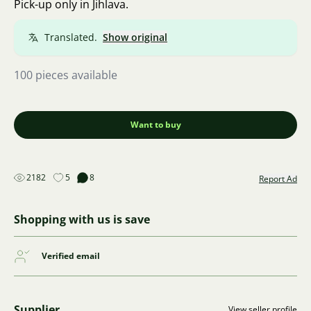
Pick-up only in Jihlava.
Translated.
Show original
100 pieces available
Want to buy
2182
5
8
Report Ad
Shopping with us is save
Verified email
Supplier
View seller profile