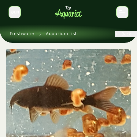
EN
Switch language
Freshwater
Aquarium fish
Back