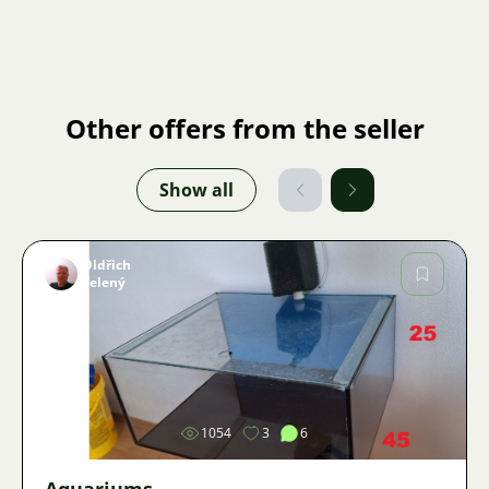
Other offers from the seller
Show all
Oldřich
Zelený
Image
1054
3
6