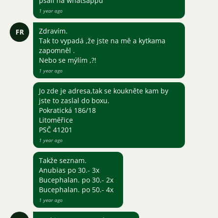
psali na whatsappu
1 year ago
Zdravím.
FR
Tak to vypadá ,že jste na mě a kytkama
zapomněl .
Nebo se mýlím ,?!
1 year ago
Jo zde je adresa,tak se koukněte kam by
jste to zaslal do boxu.
Pokratická 186/18
Litoměřice
PSČ 41201
1 year ago
Takže seznam.
Anubias po 30.- 3x
Bucephalan. po 30.- 2x
Bucephalan. po 50.- 4x
1 year ago