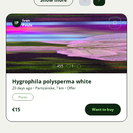
Ivan
IP
Paule
Image
455
1
Hygrophila polysperma white
20 days ago
•
Partizánske
,
? km
•
Offer
Plants
€15
Want to buy