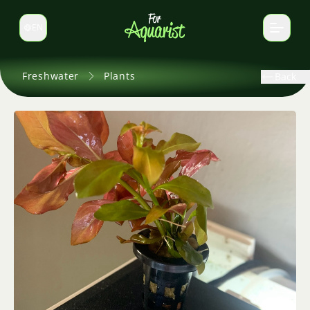
EN
Switch language
Freshwater
Plants
Back