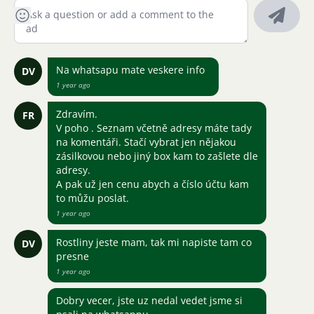
Na whatsapu mate veskere info
DV
1 year ago
Zdravím.
FR
V poho . Seznam včetně adresy máte tady
na komentáři. Stačí vybrat jen nějakou
zásilkovou nebo jiný box kam to zašlete dle
adresy.
A pak už jen cenu abych a číslo účtu kam
to můžu poslat.
1 year ago
Rostliny jeste mam, tak mi napiste tam co
DV
presne
1 year ago
Dobry vecer, jste uz nedal vedet jsme si