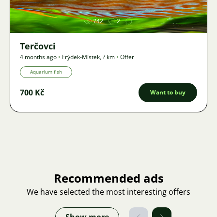
742
2
Terčovci
4 months ago
•
Frýdek-Místek
,
? km
•
Offer
Aquarium fish
700 Kč
Want to buy
Recommended ads
We have selected the most interesting offers
Show more