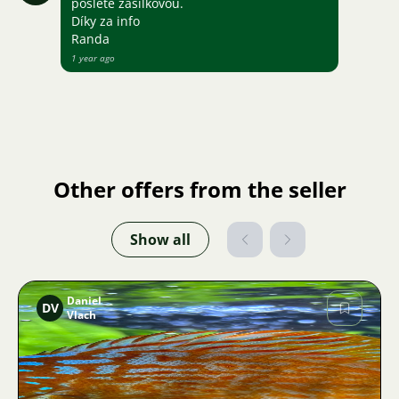
pošlete zásilkovou.
Díky za info
Randa
1 year ago
Other offers from the seller
Show all
Daniel
DV
Vlach
Image