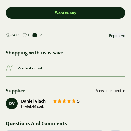
Want to buy
2413
1
17
Report Ad
Shopping with us is save
Verified email
Supplier
View seller profile
Daniel Vlach
5
DV
Frýdek-Místek
Questions And Comments