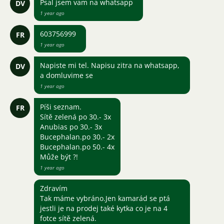
Psal jsem vam na whatsapp
DV
1 year ago
603756999
FR
1 year ago
Napiste mi tel. Napisu zitra na whatsapp,
DV
a domluvime se
1 year ago
Píši seznam.
FR
Sítě zelená po 30.- 3x
Anubias po 30.- 3x
Bucephalan.po 30.- 2x
Bucephalan.po 50.- 4x
Může být ?!
1 year ago
Zdravím
Tak máme vybráno.Jen kamarád se ptá
jestli je na prodej také kytka co je na 4
fotce sítě zelená.