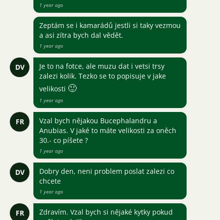
1 year ago
Zeptám se i kamarádů jestli si taky vezmou
a asi zítra bych dal vědět.
1 year ago
Je to na fotce, ale muzu dat i vetsi trsy
DV
zalezi kolik. Tezko se to popisuje v jake
🙂
velikosti
1 year ago
Vzal bych nějakou Bucephalandru a
FR
Anubias. V jaké to máte velikosti za oněch
30.- co píšete ?
1 year ago
Dobry den, neni problem poslat zalezi co
DV
chcete
1 year ago
Zdravím. Vzal bych si nějaké kytky pokud
FR