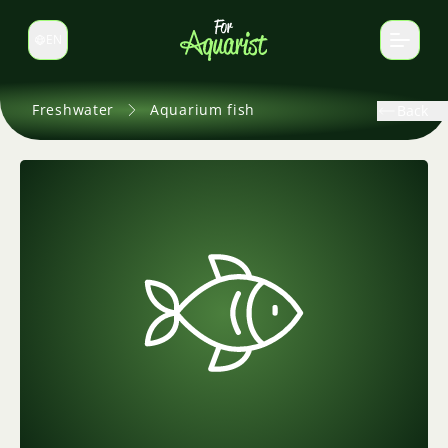
EN
Switch language
Freshwater
Aquarium fish
Back