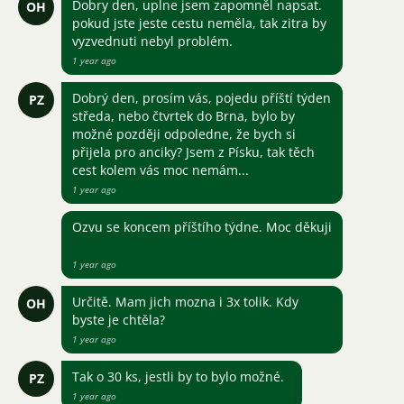
Dobry den, uplne jsem zapomněl napsat.
OH
pokud jste jeste cestu neměla, tak zitra by
vyzvednuti nebyl problém.
1 year ago
Dobrý den, prosím vás, pojedu příští týden
PZ
středa, nebo čtvrtek do Brna, bylo by
možné později odpoledne, že bych si
přijela pro anciky? Jsem z Písku, tak těch
cest kolem vás moc nemám...
1 year ago
Ozvu se koncem příštího týdne. Moc děkuji
1 year ago
Určitě. Mam jich mozna i 3x tolik. Kdy
OH
byste je chtěla?
1 year ago
Tak o 30 ks, jestli by to bylo možné.
PZ
1 year ago