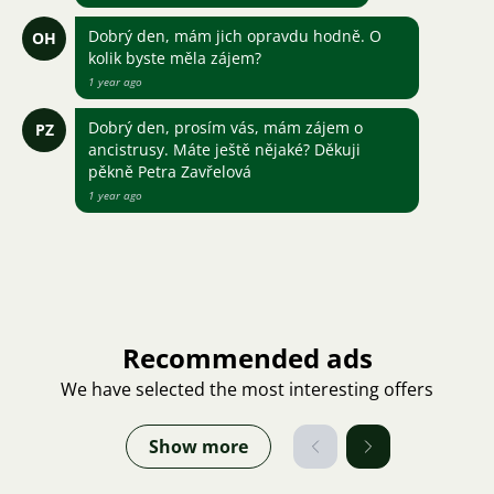
Dobrý den, mám jich opravdu hodně. O
OH
kolik byste měla zájem?
1 year ago
Dobrý den, prosím vás, mám zájem o
PZ
ancistrusy. Máte ještě nějaké? Děkuji
pěkně Petra Zavřelová
1 year ago
Recommended ads
We have selected the most interesting offers
Show more