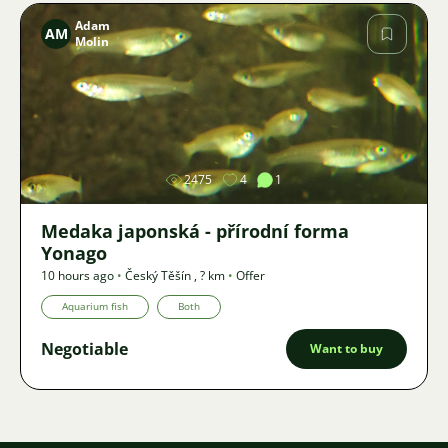
Adam
AM
Molin
Image
2475
4
1
Medaka japonská - přírodní forma
Yonago
10 hours ago
•
Český Těšín
,
? km
•
Offer
Aquarium fish
Both
Negotiable
Want to buy