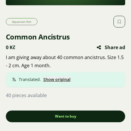
Aquarium fish
Common Ancistrus
0 Kč
Share ad
I am giving away about 40 common ancistrus. Size 1.5
- 2 cm. Age 1 month.
Translated.
Show original
40 pieces available
Want to buy