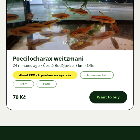
Image
17
Poecilocharax weitzmani
24 minutes ago
•
České Budějovice
,
? km
•
Offer
AkvaEXPO - k předání na výstavě
Aquarium fish
Tetra
Both
70 Kč
Want to buy