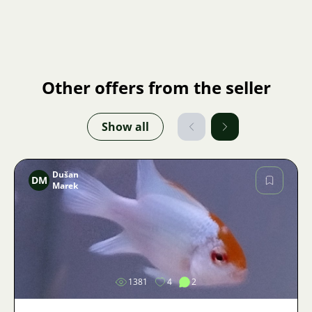
Other offers from the seller
Show all
Dušan
DM
Marek
Image
1381
4
2