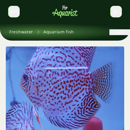
EN
Switch language
Freshwater
Aquarium fish
Back