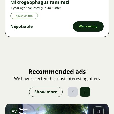
Mikrogeophagus ramirezi
1 year ago
•
Velichovky
,
? km
•
Offer
Aquarium fish
Negotiable
Want to buy
Recommended ads
We have selected the most interesting offers
Show more
Vojtěch
VV
Voltr