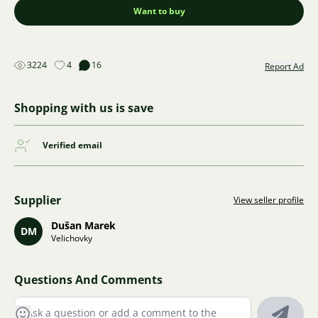
Want to buy
3224
4
16
Report Ad
Shopping with us is save
Verified email
Supplier
View seller profile
Dušan Marek
DM
Velichovky
Questions And Comments