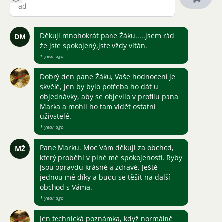
Děkuji mnohokrát pane Žáku.....jsem rád
DM
že jste spokojený,jste vždy vítán.
1 year ago
Dobrý den pane Žáku, Vaše hodnocení je
skvělé, jen by bylo potřeba ho dát u
objednávky, aby se objevilo v profilu pana
Marka a mohli ho tam vidět ostatní
uživatelé.
1 year ago
Pane Marku. Moc Vám děkuji za obchod,
MŽ
který proběhl v plné mé spokojenosti. Ryby
jsou opravdu krásné a zdravé. Ještě
jednou mé díky a budu se těšit na další
obchod s Váma.
1 year ago
Jen technická poznámka, když normálně