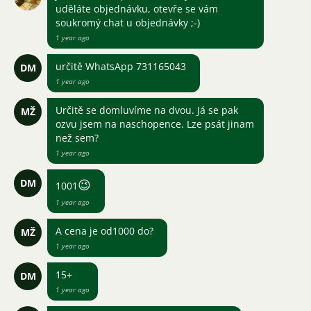
uděláte objednávku, otevře se vám
soukromý chat u objednávky ;-)
1 year ago
určitě WhatsApp 731165043
DM
1 year ago
Určitě se domluvíme na dvou. Já se pak
MŽ
ozvu jsem na naschopence. Lze psát jinam
než sem?
1 year ago
DM
😉
1001
1 year ago
A cena je od1000 do?
MŽ
1 year ago
15+
DM
1 year ago