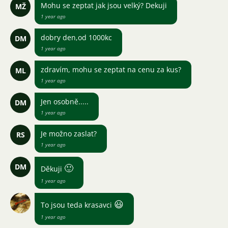
Mohu se zeptat jak jsou velký? Dekuji
MŽ
1 year ago
dobry den,od 1000kc
DM
1 year ago
zdravím, mohu se zeptat na cenu za kus?
ML
1 year ago
Jen osobně.....
DM
1 year ago
Je možno zaslat?
RS
1 year ago
DM
🙂
Děkuji
1 year ago
😃
To jsou teda krasavci
1 year ago