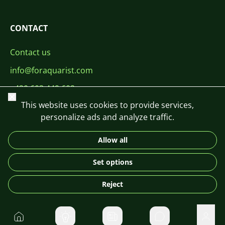
CONTACT
Contact us
info@foraquarist.com
+420 603 449 602
Close
This website uses cookies to provide services,
personalize ads and analyze traffic.
Allow all
CS
SK
EN
PL
DE
Set options
© 2026 For Aquarist
Reject
Home
Private message
User