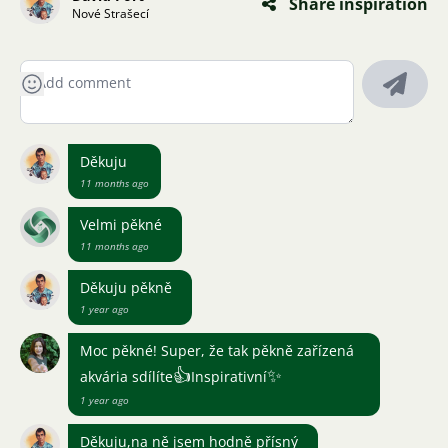
Share inspiration
Nové Strašecí
Děkuju
11 months ago
Velmi pěkné
11 months ago
Děkuju pěkně
1 year ago
Moc pěkné! Super, že tak pěkně zařízená
👍
✨
akvária sdílíte
Inspirativní
1 year ago
Děkuju,na ně jsem hodně přísný