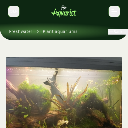
EN
Switch language
Freshwater
Plant aquariums
Back