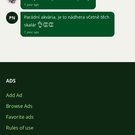
1 year ago
Parádní akvária, je to nádhera včetně těch
PN
👌
👏
👏
skalár
1 year ago
ADS
Add Ad
Browse Ads
Favorite ads
Rules of use