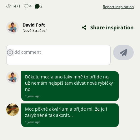
1471
4
2
Report Inspiration
David Fořt
Share inspiration
Nové Strašecí
Děkuju moc,a ano taky mně to přijde no,
už nemám nejspíš tam dávat nové rybičky
no
1 year ago
Moc pěkné akvárium a přijde mi, že je i
zarybněné tak akorát...
1 year ago