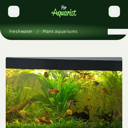
EN
Switch language
Freshwater
Plant aquariums
Back