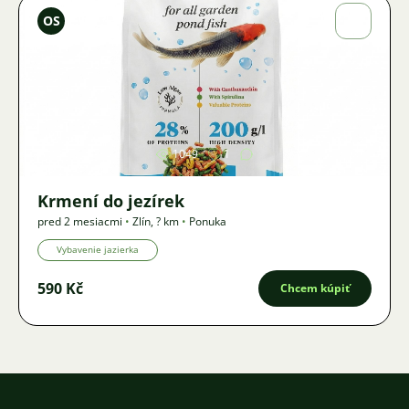
Ondřej
OS
Sladký
Obrázok
1049
1
Krmení do jezírek
pred 2 mesiacmi
•
Zlín
,
? km
•
Ponuka
Vybavenie jazierka
590 Kč
Chcem kúpiť