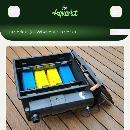
SK
Prepnúť jazyk
Jazierka
Vybavenie jazierka
Späť