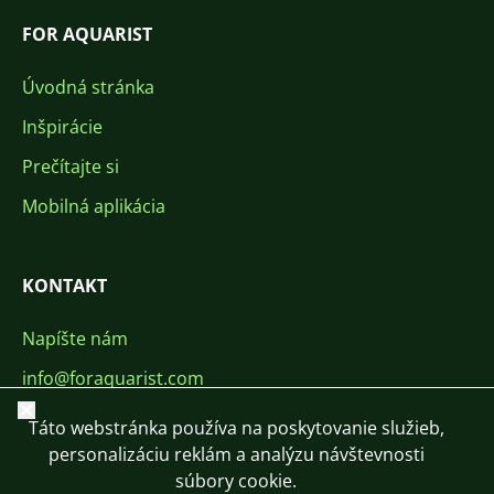
FOR AQUARIST
Úvodná stránka
Inšpirácie
Prečítajte si
Mobilná aplikácia
KONTAKT
Napíšte nám
info@foraquarist.com
Zavrieť
+420 603 449 602
Táto webstránka používa na poskytovanie služieb,
personalizáciu reklám a analýzu návštevnosti
súbory cookie.