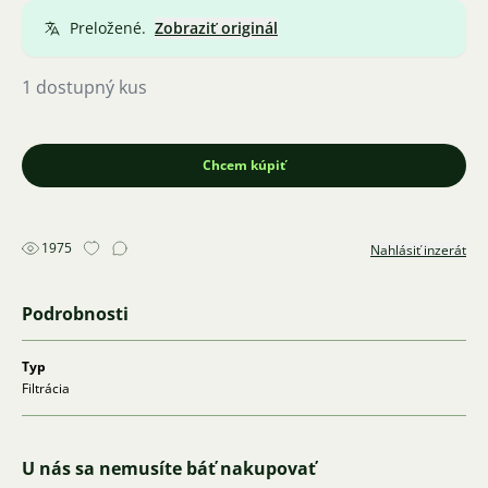
Preložené.
Zobraziť originál
1 dostupný kus
Chcem kúpiť
1975
Nahlásiť inzerát
Podrobnosti
Typ
Filtrácia
U nás sa nemusíte báť nakupovať