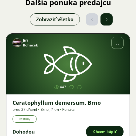
Ďalšia ponuka predajcu
Zobraziť všetko
Jiří
Boháček
Obrázok
447
Ceratophyllum demersum, Brno
pred 27 dňami
•
Brno
,
? km
•
Ponuka
Rastliny
Dohodou
Chcem kúpiť