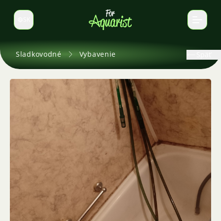
SK
Prepnúť jazyk
Sladkovodné
Vybavenie
Späť