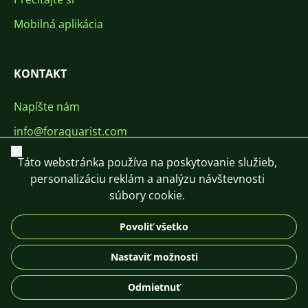
Mobilná aplikácia
KONTAKT
Napíšte nám
info@foraquarist.com
Zavrieť
+420 603 449 602
Táto webstránka používa na poskytovanie služieb,
personalizáciu reklám a analýzu návštevnosti
súbory cookie.
Povoliť všetko
CS
SK
EN
PL
DE
Nastaviť možnosti
© 2026 For Aquarist
Odmietnuť