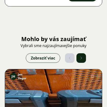
Mohlo by vás zaujímať
Vybrali sme najzaujímavejšie ponuky
Zobraziť viac
Jan
JH
Heger
Obrázok