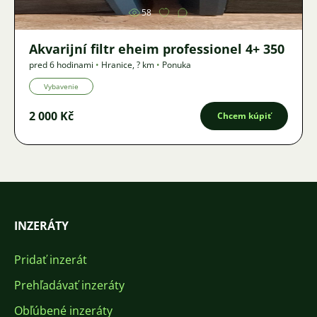
58
Akvarijní filtr eheim professionel 4+ 350
pred 6 hodinami
•
Hranice
,
? km
•
Ponuka
Vybavenie
2 000 Kč
Chcem kúpiť
INZERÁTY
Pridať inzerát
Prehľadávať inzeráty
Obľúbené inzeráty