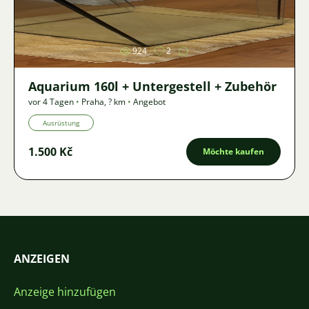
Bild
924
2
Aquarium 160l + Untergestell + Zubehör
vor 4 Tagen
•
Praha
,
? km
•
Angebot
Ausrüstung
1.500 Kč
Möchte kaufen
ANZEIGEN
Anzeige hinzufügen