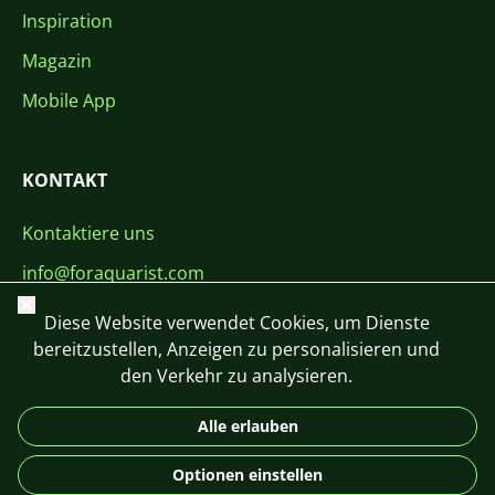
Inspiration
Magazin
Mobile App
KONTAKT
Kontaktiere uns
info@foraquarist.com
Schließen
+420 603 449 602
Diese Website verwendet Cookies, um Dienste
bereitzustellen, Anzeigen zu personalisieren und
den Verkehr zu analysieren.
Alle erlauben
CS
SK
EN
PL
DE
Optionen einstellen
© 2026 For Aquarist