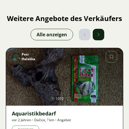
Weitere Angebote des Verkäufers
Alle anzeigen
Petr
Halaška
Bild
1072
Aquaristikbedarf
vor 2 Jahren
•
Dačice
,
? km
•
Angebot
Ausrüstung