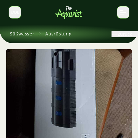
DE
Sprache wechseln
Süßwasser
Ausrüstung
Zurück