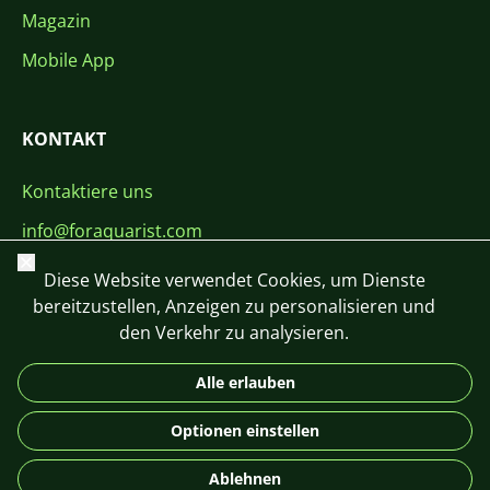
Magazin
Mobile App
KONTAKT
Kontaktiere uns
info@foraquarist.com
Schließen
+420 603 449 602
Diese Website verwendet Cookies, um Dienste
bereitzustellen, Anzeigen zu personalisieren und
den Verkehr zu analysieren.
Alle erlauben
CS
SK
EN
PL
DE
Optionen einstellen
© 2026 For Aquarist
Ablehnen