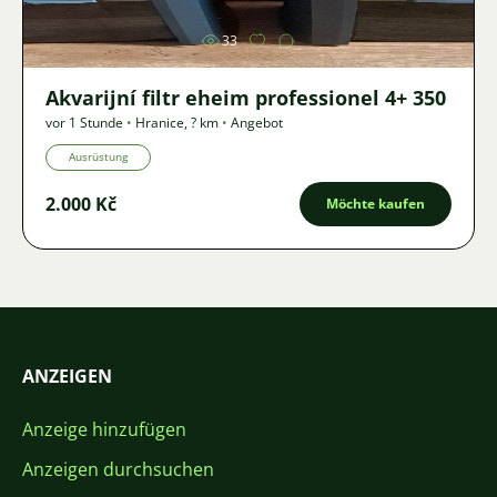
33
Akvarijní filtr eheim professionel 4+ 350
vor 1 Stunde
•
Hranice
,
? km
•
Angebot
Ausrüstung
2.000 Kč
Möchte kaufen
ANZEIGEN
Anzeige hinzufügen
Anzeigen durchsuchen