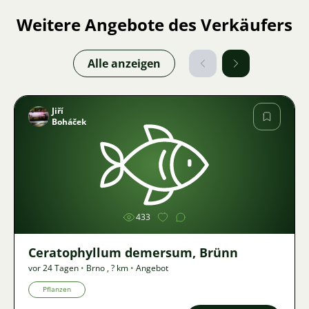
Weitere Angebote des Verkäufers
Alle anzeigen
Jiří
Boháček
Bild
433
Ceratophyllum demersum, Brünn
vor 24 Tagen
•
Brno
,
? km
•
Angebot
Pflanzen