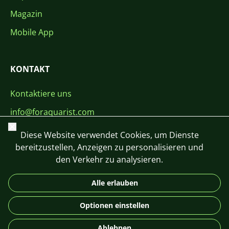
Magazin
Mobile App
KONTAKT
Kontaktiere uns
info@foraquarist.com
Schließen
+420 603 449 602
Diese Website verwendet Cookies, um Dienste
bereitzustellen, Anzeigen zu personalisieren und
den Verkehr zu analysieren.
Alle erlauben
CS
SK
EN
PL
DE
Optionen einstellen
© 2026 For Aquarist
Ablehnen