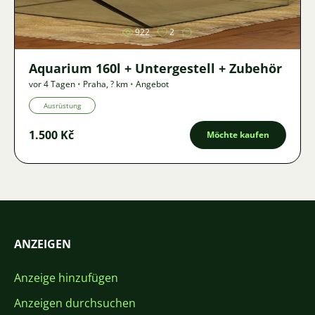
922
2
Aquarium 160l + Untergestell + Zubehör
vor 4 Tagen
•
Praha
,
? km
•
Angebot
Ausrüstung
1.500 Kč
Möchte kaufen
ANZEIGEN
Anzeige hinzufügen
Anzeigen durchsuchen