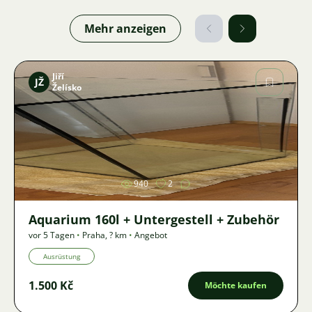
Mehr anzeigen
Jiří
JŽ
Želísko
Bild
940
2
Aquarium 160l + Untergestell + Zubehör
vor 5 Tagen
•
Praha
,
? km
•
Angebot
Ausrüstung
1.500 Kč
Möchte kaufen