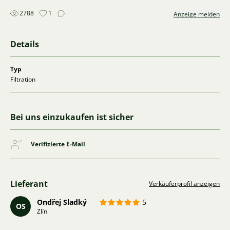
2788
1
Anzeige melden
Details
Typ
Filtration
Bei uns einzukaufen ist sicher
Verifizierte E-Mail
Lieferant
Verkäuferprofil anzeigen
Ondřej Sladký
5
OS
Zlín