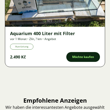
Bild
977
1
Aquarium 400 Liter mit Filter
vor 1 Monat
•
Zlín
,
? km
•
Angebot
Ausrüstung
2.490 Kč
Möchte kaufen
Empfohlene Anzeigen
Wir haben die interessantesten Angebote ausgewählt