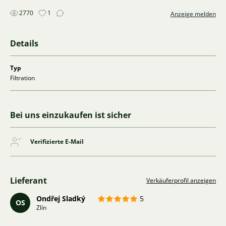
2770
1
Anzeige melden
Details
Typ
Filtration
Bei uns einzukaufen ist sicher
Verifizierte E-Mail
Lieferant
Verkäuferprofil anzeigen
Ondřej Sladký
5
OS
Zlín