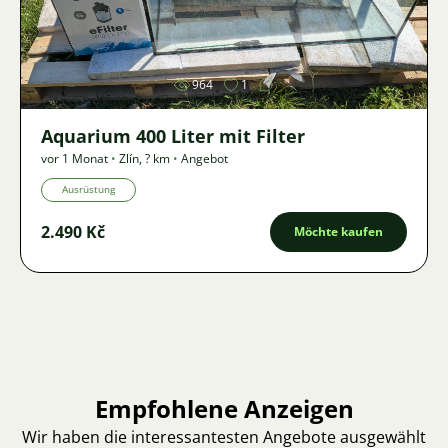
Bild
964
1
Aquarium 400 Liter mit Filter
vor 1 Monat
•
Zlín
,
? km
•
Angebot
Ausrüstung
2.490 Kč
Möchte kaufen
Empfohlene Anzeigen
Wir haben die interessantesten Angebote ausgewählt