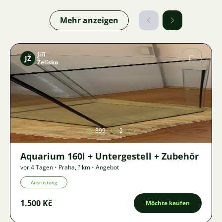
Mehr anzeigen
Jiří
JŽ
Želísko
Bild
899
2
Aquarium 160l + Untergestell + Zubehör
vor 4 Tagen
•
Praha
,
? km
•
Angebot
Ausrüstung
1.500 Kč
Möchte kaufen