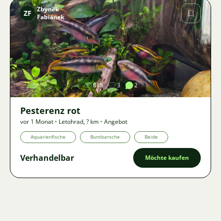
Zbyněk
ZF
Fabiánek
Bild
815
3
2
Pesterenz rot
vor 1 Monat
•
Letohrad
,
? km
•
Angebot
Aquarienfische
Buntbarsche
Beide
Verhandelbar
Möchte kaufen