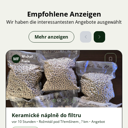
Empfohlene Anzeigen
Wir haben die interessantesten Angebote ausgewählt
Mehr anzeigen
Michal
MF
Fiala
Bild
66
Keramické náplně do filtru
vor 10 Stunden
•
Rožmitál pod Třemšínem
,
? km
•
Angebot