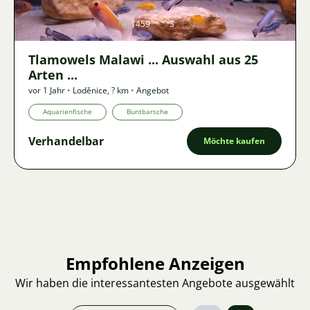
1459
3
Tlamowels Malawi ... Auswahl aus 25
Arten ...
vor 1 Jahr
•
Loděnice
,
? km
•
Angebot
Aquarienfische
Buntbarsche
Verhandelbar
Möchte kaufen
Empfohlene Anzeigen
Wir haben die interessantesten Angebote ausgewählt