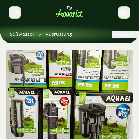
DE
Sprache wechseln
Süßwasser
Ausrüstung
Zurück