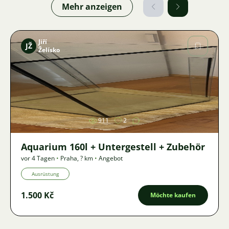
Mehr anzeigen
Jiří
JŽ
Želísko
Bild
911
2
Aquarium 160l + Untergestell + Zubehör
vor 4 Tagen
•
Praha
,
? km
•
Angebot
Ausrüstung
1.500 Kč
Möchte kaufen